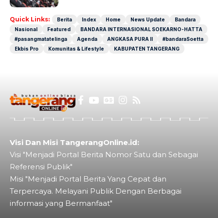
Quick Links:
Berita
Index
Home
News Update
Bandara
Nasional
Featured
BANDARA INTERNASIONAL SOEKARNO-HATTA
#pasangmatatelinga
Agenda
ANGKASA PURA II
#bandaraSoetta
Ekbis Pro
Komunitas & Lifestyle
KABUPATEN TANGERANG
Visi Dan Misi TangerangOnline.id:
Visi "Menjadi Portal Berita Nomor Satu dan Sebagai
Referensi Publik"
Misi "Menjadi Portal Berita Yang Cepat dan
Terpercaya. Melayani Publik Dengan Berbagai
informasi yang Bermanfaat"