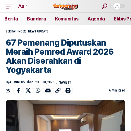
Aa
Berita
Bandara
Komunitas
Agenda
Ekbis P
BERITA
INDEX
NEWS UPDATE
67 Pemenang Diputuskan
Meraih Pemred Award 2026
Akan Diserahkan di
Yogyakarta
By
ADMIN
Published: 23 Juni, 2026
6 Min Read