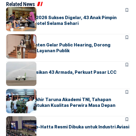
Related News
BERITA
INDEX
GM For A Day 2026 Sukses Digelar, 43 Anak Pimpin
Operasional Hotel Selama Sehari
BANDARA
BERITA
Karantina Banten Gelar Public Hearing, Dorong
Transparansi Layanan Publik
BANDARA
BERITA
Citilink Operasikan 43 Armada, Perkuat Pasar LCC
Nasional
BERITA
Sidang Pantukhir Taruna Akademi TNI, Tahapan
Strategis Tentukan Kualitas Perwira Masa Depan
BANDARA
BERITA
IALC Soekarno-Hatta Resmi Dibuka untuk Industri Aviasi
Dunia