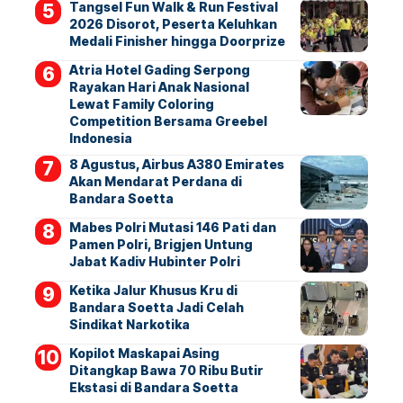
Tangsel Fun Walk & Run Festival
2026 Disorot, Peserta Keluhkan
Medali Finisher hingga Doorprize
Atria Hotel Gading Serpong
Rayakan Hari Anak Nasional
Lewat Family Coloring
Competition Bersama Greebel
Indonesia
8 Agustus, Airbus A380 Emirates
Akan Mendarat Perdana di
Bandara Soetta
Mabes Polri Mutasi 146 Pati dan
Pamen Polri, Brigjen Untung
Jabat Kadiv Hubinter Polri
Ketika Jalur Khusus Kru di
Bandara Soetta Jadi Celah
Sindikat Narkotika
Kopilot Maskapai Asing
Ditangkap Bawa 70 Ribu Butir
Ekstasi di Bandara Soetta