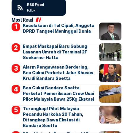
RSS Feed
Follow
Most Read
Kecelakaan di Tol Cipali, Anggota
DPRD Tangsel Meninggal Dunia
Empat Maskapai Baru Gabung
Layanan Umrah di Terminal 2F
Soekarno-Hatta
Alarm Pengawasan Berdering,
Bea Cukai Perketat Jalur Khusus
Kru di Bandara Soetta
Bea Cukai Bandara Soetta
Perketat Pemeriksaan Crew Usai
Pilot Malaysia Bawa 25Kg Ekstasi
Terungkap! Pilot Malaysia
Pecandu Narkoba 20 Tahun,
Ditangkap Bawa Ekstasi di
Bandara Soetta