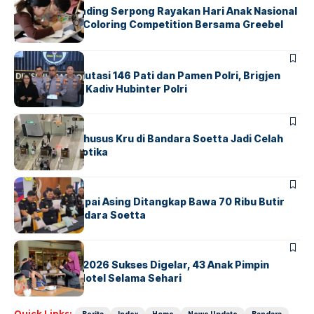
Atria Hotel Gading Serpong Rayakan Hari Anak Nasional
Lewat Family Coloring Competition Bersama Greebel
Indonesia
BERITA
Mabes Polri Mutasi 146 Pati dan Pamen Polri, Brigjen
Untung Jabat Kadiv Hubinter Polri
BANDARA
BERITA
Ketika Jalur Khusus Kru di Bandara Soetta Jadi Celah
Sindikat Narkotika
BANDARA
BERITA
Kopilot Maskapai Asing Ditangkap Bawa 70 Ribu Butir
Ekstasi di Bandara Soetta
BERITA
INDEX
GM For A Day 2026 Sukses Digelar, 43 Anak Pimpin
Operasional Hotel Selama Sehari
Quick Links: