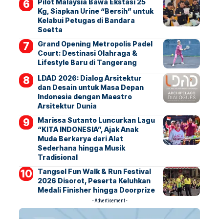
Pilot Malaysia Bawa Ekstasi 25
Kg, Siapkan Urine “Bersih” untuk
Kelabui Petugas di Bandara
Soetta
Grand Opening Metropolis Padel
Court: Destinasi Olahraga &
Lifestyle Baru di Tangerang
LDAD 2026: Dialog Arsitektur
dan Desain untuk Masa Depan
Indonesia dengan Maestro
Arsitektur Dunia
Marissa Sutanto Luncurkan Lagu
“KITA INDONESIA”, Ajak Anak
Muda Berkarya dari Alat
Sederhana hingga Musik
Tradisional
Tangsel Fun Walk & Run Festival
2026 Disorot, Peserta Keluhkan
Medali Finisher hingga Doorprize
- Advertisement -