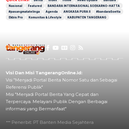
Berita
Index
Home
News Update
Bandara
Nasional
Featured
BANDARA INTERNASIONAL SOEKARNO-HATTA
#pasangmatatelinga
Agenda
ANGKASA PURA II
#bandaraSoetta
Ekbis Pro
Komunitas & Lifestyle
KABUPATEN TANGERANG
Visi Dan Misi TangerangOnline.id:
Visi "Menjadi Portal Berita Nomor Satu dan Sebagai
Referensi Publik"
Misi "Menjadi Portal Berita Yang Cepat dan
Terpercaya. Melayani Publik Dengan Berbagai
informasi yang Bermanfaat"
Penerbit: PT Banten Media Sejahtera