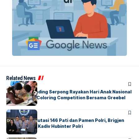
Related News
BERITA
INDEX
Atria Hotel Gading Serpong Rayakan Hari Anak Nasional
Lewat Family Coloring Competition Bersama Greebel
Indonesia
BERITA
Mabes Polri Mutasi 146 Pati dan Pamen Polri, Brigjen
Untung Jabat Kadiv Hubinter Polri