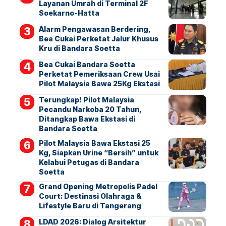
Layanan Umrah di Terminal 2F
Soekarno-Hatta
Alarm Pengawasan Berdering,
Bea Cukai Perketat Jalur Khusus
Kru di Bandara Soetta
Bea Cukai Bandara Soetta
Perketat Pemeriksaan Crew Usai
Pilot Malaysia Bawa 25Kg Ekstasi
Terungkap! Pilot Malaysia
Pecandu Narkoba 20 Tahun,
Ditangkap Bawa Ekstasi di
Bandara Soetta
Pilot Malaysia Bawa Ekstasi 25
Kg, Siapkan Urine “Bersih” untuk
Kelabui Petugas di Bandara
Soetta
Grand Opening Metropolis Padel
Court: Destinasi Olahraga &
Lifestyle Baru di Tangerang
LDAD 2026: Dialog Arsitektur