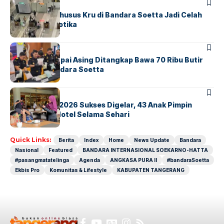
BANDARA
BERITA
Ketika Jalur Khusus Kru di Bandara Soetta Jadi Celah
Sindikat Narkotika
BANDARA
BERITA
Kopilot Maskapai Asing Ditangkap Bawa 70 Ribu Butir
Ekstasi di Bandara Soetta
BERITA
INDEX
GM For A Day 2026 Sukses Digelar, 43 Anak Pimpin
Operasional Hotel Selama Sehari
Quick Links:
Berita
Index
Home
News Update
Bandara
Nasional
Featured
BANDARA INTERNASIONAL SOEKARNO-HATTA
#pasangmatatelinga
Agenda
ANGKASA PURA II
#bandaraSoetta
Ekbis Pro
Komunitas & Lifestyle
KABUPATEN TANGERANG