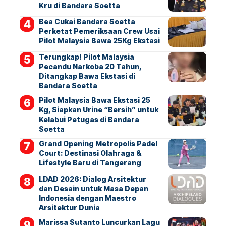
Kru di Bandara Soetta
Bea Cukai Bandara Soetta
Perketat Pemeriksaan Crew Usai
Pilot Malaysia Bawa 25Kg Ekstasi
Terungkap! Pilot Malaysia
Pecandu Narkoba 20 Tahun,
Ditangkap Bawa Ekstasi di
Bandara Soetta
Pilot Malaysia Bawa Ekstasi 25
Kg, Siapkan Urine “Bersih” untuk
Kelabui Petugas di Bandara
Soetta
Grand Opening Metropolis Padel
Court: Destinasi Olahraga &
Lifestyle Baru di Tangerang
LDAD 2026: Dialog Arsitektur
dan Desain untuk Masa Depan
Indonesia dengan Maestro
Arsitektur Dunia
Marissa Sutanto Luncurkan Lagu