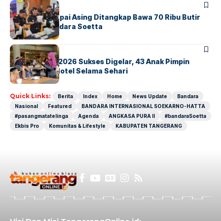
BANDARA
BERITA
Kopilot Maskapai Asing Ditangkap Bawa 70 Ribu Butir
Ekstasi di Bandara Soetta
BERITA
INDEX
GM For A Day 2026 Sukses Digelar, 43 Anak Pimpin
Operasional Hotel Selama Sehari
Quick Links:
Berita
Index
Home
News Update
Bandara
Nasional
Featured
BANDARA INTERNASIONAL SOEKARNO-HATTA
#pasangmatatelinga
Agenda
ANGKASA PURA II
#bandaraSoetta
Ekbis Pro
Komunitas & Lifestyle
KABUPATEN TANGERANG