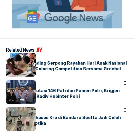
Related News
BERITA
INDEX
Atria Hotel Gading Serpong Rayakan Hari Anak Nasional
Lewat Family Coloring Competition Bersama Greebel
Indonesia
BERITA
Mabes Polri Mutasi 146 Pati dan Pamen Polri, Brigjen
Untung Jabat Kadiv Hubinter Polri
BANDARA
BERITA
Ketika Jalur Khusus Kru di Bandara Soetta Jadi Celah
Sindikat Narkotika