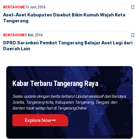
BERITA
HOME
13 Juni, 2016
Aset-Aset Kabupaten Disebut Bikin Kumuh Wajah Kota
Tangerang
BERITA
HOME
5 Mei, 2016
DPRD Sarankan Pemkot Tangerang Belajar Aset Lagi dari
Daerah Lain
Kabar Terbaru Tangerang Raya
Selalu update dengan berita terbaru! Liputan eksklusif dari Bandara
Soetta, Tangerang Kota, Kabupaten Tangerang, Tangsel, dan
Banten hadir setiap hari di TangerangOnline
Explore Now