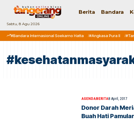
Berita
Bandara
K
Sabtu, 8 Agu 2026
#Bandara Internasional Soekarno Hatta
#Angkasa Pura II
#Ta
#kesehatanmasyarak
AGENDA
BERITA
8 April, 2017
Donor Darah Meri
Buah Hati Pamula