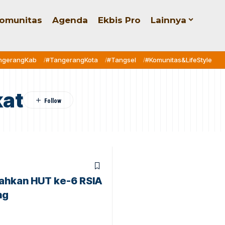
omunitas
Agenda
Ekbis Pro
Lainnya
ngerangKab
#TangerangKota
#Tangsel
#Komunitas&LifeStyle
at
ahkan HUT ke-6 RSIA
ng