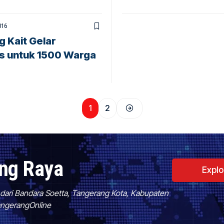
016
g Kait Gelar
s untuk 1500 Warga
1
2
ang Raya
Expl
f dari Bandara Soetta, Tangerang Kota, Kabupaten
TangerangOnline