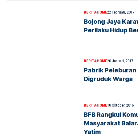
BERITA
HOME
22 Februari, 2017
Bojong Jaya Kara
Perilaku Hidup Be
BERITA
HOME
20 Januari, 2017
Pabrik Peleburan 
Digruduk Warga
BERITA
HOME
10 Oktober, 2016
BFB Rangkul Komu
Masyarakat Balar
Yatim