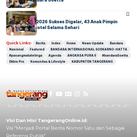
BERITA
INDEX
GM For A Day 2026 Sukses Digelar, 43 Anak Pimpin
Operasional Hotel Selama Sehari
Quick Links:
Berita
Index
Home
News Update
Bandara
Nasional
Featured
BANDARA INTERNASIONAL SOEKARNO-HATTA
#pasangmatatelinga
Agenda
ANGKASA PURA II
#bandaraSoetta
Ekbis Pro
Komunitas & Lifestyle
KABUPATEN TANGERANG
Visi Dan Misi TangerangOnline.id:
Visi "Menjadi Portal Berita Nomor Satu dan Sebagai
Referensi Publik"