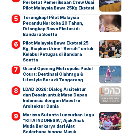
Perketat Pemeriksaan Crew Usai
Pilot Malaysia Bawa 25Kg Ekstasi
Terungkap! Pilot Malaysia
Pecandu Narkoba 20 Tahun,
Ditangkap Bawa Ekstasi di
Bandara Soetta
Pilot Malaysia Bawa Ekstasi 25
Kg, Siapkan Urine “Bersih” untuk
Kelabui Petugas di Bandara
Soetta
Grand Opening Metropolis Padel
Court: Destinasi Olahraga &
Lifestyle Baru di Tangerang
LDAD 2026: Dialog Arsitektur
dan Desain untuk Masa Depan
Indonesia dengan Maestro
Arsitektur Dunia
Marissa Sutanto Luncurkan Lagu
“KITA INDONESIA”, Ajak Anak
Muda Berkarya dari Alat
Sederhana hingga Musik