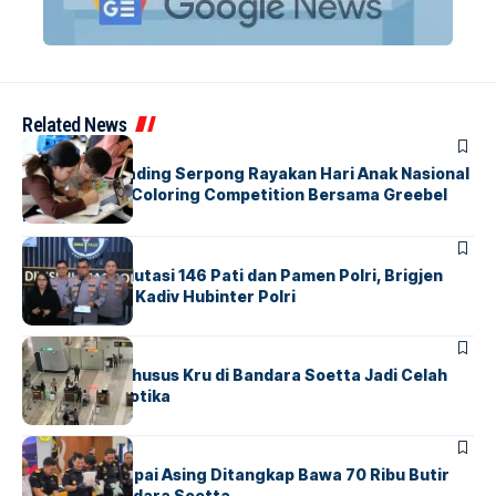
Related News
BERITA
INDEX
Atria Hotel Gading Serpong Rayakan Hari Anak Nasional
Lewat Family Coloring Competition Bersama Greebel
Indonesia
BERITA
Mabes Polri Mutasi 146 Pati dan Pamen Polri, Brigjen
Untung Jabat Kadiv Hubinter Polri
BANDARA
BERITA
Ketika Jalur Khusus Kru di Bandara Soetta Jadi Celah
Sindikat Narkotika
BANDARA
BERITA
Kopilot Maskapai Asing Ditangkap Bawa 70 Ribu Butir
Ekstasi di Bandara Soetta