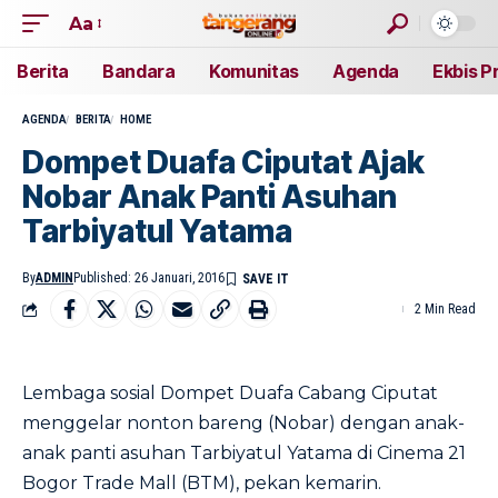
Aa
Berita
Bandara
Komunitas
Agenda
Ekbis P
AGENDA
BERITA
HOME
Dompet Duafa Ciputat Ajak
Nobar Anak Panti Asuhan
Tarbiyatul Yatama
By
ADMIN
Published: 26 Januari, 2016
2 Min Read
Lembaga sosial Dompet Duafa Cabang Ciputat
menggelar nonton bareng (Nobar) dengan anak-
anak panti asuhan Tarbiyatul Yatama di Cinema 21
Bogor Trade Mall (BTM), pekan kemarin.