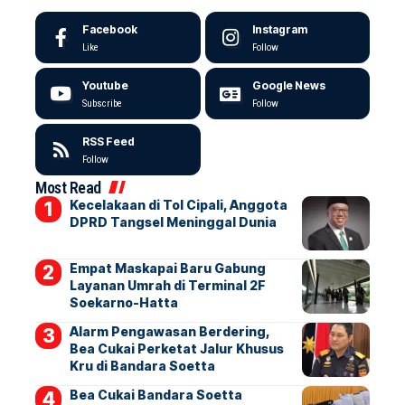
Facebook
Instagram
Like
Follow
Youtube
Google News
Subscribe
Follow
RSS Feed
Follow
Most Read
Kecelakaan di Tol Cipali, Anggota
DPRD Tangsel Meninggal Dunia
Empat Maskapai Baru Gabung
Layanan Umrah di Terminal 2F
Soekarno-Hatta
Alarm Pengawasan Berdering,
Bea Cukai Perketat Jalur Khusus
Kru di Bandara Soetta
Bea Cukai Bandara Soetta