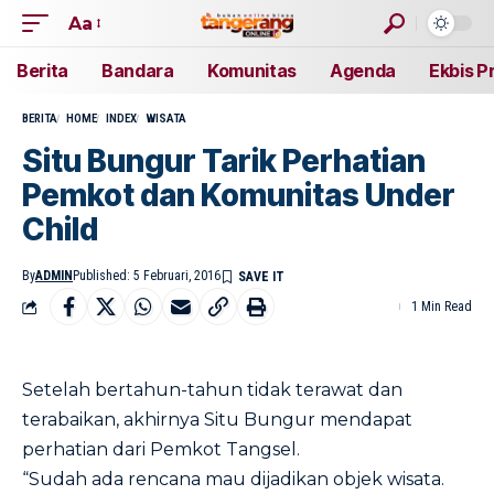
Aa
Berita
Bandara
Komunitas
Agenda
Ekbis P
BERITA
HOME
INDEX
WISATA
Situ Bungur Tarik Perhatian
Pemkot dan Komunitas Under
Child
By
ADMIN
Published: 5 Februari, 2016
1 Min Read
Setelah bertahun-tahun tidak terawat dan
terabaikan, akhirnya Situ Bungur mendapat
perhatian dari Pemkot Tangsel.
“Sudah ada rencana mau dijadikan objek wisata.