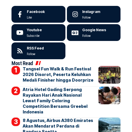
Facebook
Instagram
Like
Follow
Youtube
Google News
Subscribe
Follow
RSS Feed
Follow
Most Read
Tangsel Fun Walk & Run Festival
2026 Disorot, Peserta Keluhkan
Medali Finisher hingga Doorprize
Atria Hotel Gading Serpong
Rayakan Hari Anak Nasional
Lewat Family Coloring
Competition Bersama Greebel
Indonesia
8 Agustus, Airbus A380 Emirates
Akan Mendarat Perdana di
Bandara Soetta