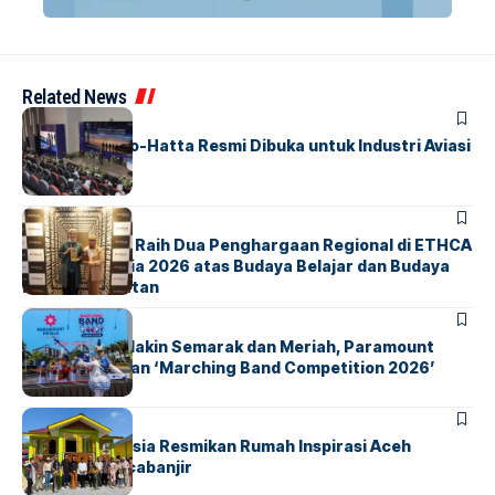
Related News
BANDARA
BERITA
IALC Soekarno-Hatta Resmi Dibuka untuk Industri Aviasi
Dunia
BERITA
ParagonCorp Raih Dua Penghargaan Regional di ETHCA
Southeast Asia 2026 atas Budaya Belajar dan Budaya
Kebermanfaatan
BERITA
INDEX
Akhir Pekan Makin Semarak dan Meriah, Paramount
Petals Hadirkan ‘Marching Band Competition 2026’
BERITA
HOME
AirNav Indonesia Resmikan Rumah Inspirasi Aceh
Tamiang Pascabanjir