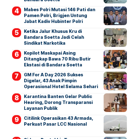
Mabes Polri Mutasi 146 Pati dan
Pamen Polri, Brigjen Untung
Jabat Kadiv Hubinter Polri
Ketika Jalur Khusus Kru di
Bandara Soetta Jadi Celah
Sindikat Narkotika
Kopilot Maskapai Asing
Ditangkap Bawa 70 Ribu Butir
Ekstasi di Bandara Soetta
GM For A Day 2026 Sukses
Digelar, 43 Anak Pimpin
Operasional Hotel Selama Sehari
Karantina Banten Gelar Public
Hearing, Dorong Transparansi
Layanan Publik
Citilink Operasikan 43 Armada,
Perkuat Pasar LCC Nasional