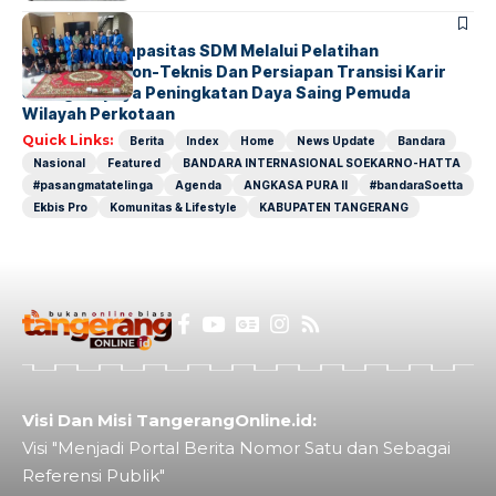
BERITA
INDEX
Penguatan Kapasitas SDM Melalui Pelatihan
Kompetensi Non-Teknis Dan Persiapan Transisi Karir
Sebagai Upaya Peningkatan Daya Saing Pemuda
Wilayah Perkotaan
Quick Links:
Berita
Index
Home
News Update
Bandara
Nasional
Featured
BANDARA INTERNASIONAL SOEKARNO-HATTA
#pasangmatatelinga
Agenda
ANGKASA PURA II
#bandaraSoetta
Ekbis Pro
Komunitas & Lifestyle
KABUPATEN TANGERANG
Visi Dan Misi TangerangOnline.id:
Visi "Menjadi Portal Berita Nomor Satu dan Sebagai
Referensi Publik"