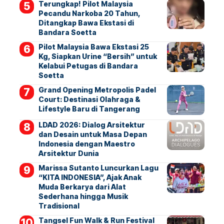
Terungkap! Pilot Malaysia
Pecandu Narkoba 20 Tahun,
Ditangkap Bawa Ekstasi di
Bandara Soetta
Pilot Malaysia Bawa Ekstasi 25
Kg, Siapkan Urine “Bersih” untuk
Kelabui Petugas di Bandara
Soetta
Grand Opening Metropolis Padel
Court: Destinasi Olahraga &
Lifestyle Baru di Tangerang
LDAD 2026: Dialog Arsitektur
dan Desain untuk Masa Depan
Indonesia dengan Maestro
Arsitektur Dunia
Marissa Sutanto Luncurkan Lagu
“KITA INDONESIA”, Ajak Anak
Muda Berkarya dari Alat
Sederhana hingga Musik
Tradisional
Tangsel Fun Walk & Run Festival