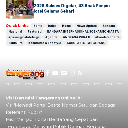
GM For A Day 2026 Sukses Digelar, 43 Anak Pimpin
Operasional Hotel Selama Sehari
Quick Links:
Berita
Index
Home
News Update
Bandara
Nasional
Featured
BANDARA INTERNASIONAL SOEKARNO-HATTA
#pasangmatatelinga
Agenda
ANGKASA PURA II
#bandaraSoetta
Ekbis Pro
Komunitas & Lifestyle
KABUPATEN TANGERANG
Visi Dan Misi TangerangOnline.id:
Visi "Menjadi Portal Berita Nomor Satu dan Sebagai
Referensi Publik"
Misi "Menjadi Portal Berita Yang Cepat dan
Terpercaya. Melayani Publik Dengan Berbagai