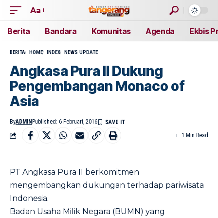
Aa
Berita
Bandara
Komunitas
Agenda
Ekbis P
BERITA
HOME
INDEX
NEWS UPDATE
Angkasa Pura II Dukung
Pengembangan Monaco of
Asia
By
ADMIN
Published: 6 Februari, 2016
1 Min Read
PT Angkasa Pura II berkomitmen
mengembangkan dukungan terhadap pariwisata
Indonesia.
Badan Usaha Milik Negara (BUMN) yang