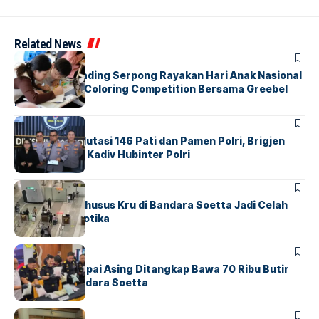
Related News
BERITA
INDEX
Atria Hotel Gading Serpong Rayakan Hari Anak Nasional
Lewat Family Coloring Competition Bersama Greebel
Indonesia
BERITA
Mabes Polri Mutasi 146 Pati dan Pamen Polri, Brigjen
Untung Jabat Kadiv Hubinter Polri
BANDARA
BERITA
Ketika Jalur Khusus Kru di Bandara Soetta Jadi Celah
Sindikat Narkotika
BANDARA
BERITA
Kopilot Maskapai Asing Ditangkap Bawa 70 Ribu Butir
Ekstasi di Bandara Soetta
BERITA
INDEX