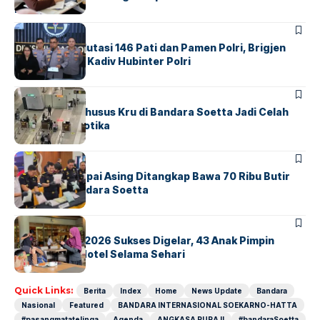
Indonesia
BERITA
Mabes Polri Mutasi 146 Pati dan Pamen Polri, Brigjen
Untung Jabat Kadiv Hubinter Polri
BANDARA
BERITA
Ketika Jalur Khusus Kru di Bandara Soetta Jadi Celah
Sindikat Narkotika
BANDARA
BERITA
Kopilot Maskapai Asing Ditangkap Bawa 70 Ribu Butir
Ekstasi di Bandara Soetta
BERITA
INDEX
GM For A Day 2026 Sukses Digelar, 43 Anak Pimpin
Operasional Hotel Selama Sehari
Quick Links:
Berita
Index
Home
News Update
Bandara
Nasional
Featured
BANDARA INTERNASIONAL SOEKARNO-HATTA
#pasangmatatelinga
Agenda
ANGKASA PURA II
#bandaraSoetta