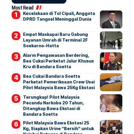
Most Read
Kecelakaan di Tol Cipali, Anggota
DPRD Tangsel Meninggal Dunia
Empat Maskapai Baru Gabung
Layanan Umrah di Terminal 2F
Soekarno-Hatta
Alarm Pengawasan Berdering,
Bea Cukai Perketat Jalur Khusus
Kru di Bandara Soetta
Bea Cukai Bandara Soetta
Perketat Pemeriksaan Crew Usai
Pilot Malaysia Bawa 25Kg Ekstasi
Terungkap! Pilot Malaysia
Pecandu Narkoba 20 Tahun,
Ditangkap Bawa Ekstasi di
Bandara Soetta
Pilot Malaysia Bawa Ekstasi 25
Kg, Siapkan Urine “Bersih” untuk