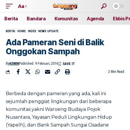
Aa
Berita
Bandara
Komunitas
Agenda
Ekbis P
BERITA
HOME
INDEX
NEWS UPDATE
Ada Pameran Seni di Balik
Onggokan Sampah
By
ADMIN
Published: 9 Februari, 2016
2 Min Read
Berbeda dengan pameran yang ada, kali ini
sejumlah penggiat lingkungan dari beberapa
komunitas yakni Waroeng Budaya Pojok
Nusantara, Yayasan Peduli Lingkungan Hidup
(Yapelh), dan Bank Sampah Sungai Cisadane