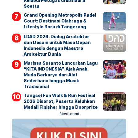
Kelabui Petugas di Bandara
Soetta
Grand Opening Metropolis Padel
Court: Destinasi Olahraga &
Lifestyle Baru di Tangerang
LDAD 2026: Dialog Arsitektur
dan Desain untuk Masa Depan
Indonesia dengan Maestro
Arsitektur Dunia
Marissa Sutanto Luncurkan Lagu
“KITA INDONESIA”, Ajak Anak
Muda Berkarya dari Alat
Sederhana hingga Musik
Tradisional
Tangsel Fun Walk & Run Festival
2026 Disorot, Peserta Keluhkan
Medali Finisher hingga Doorprize
- Advertisement -