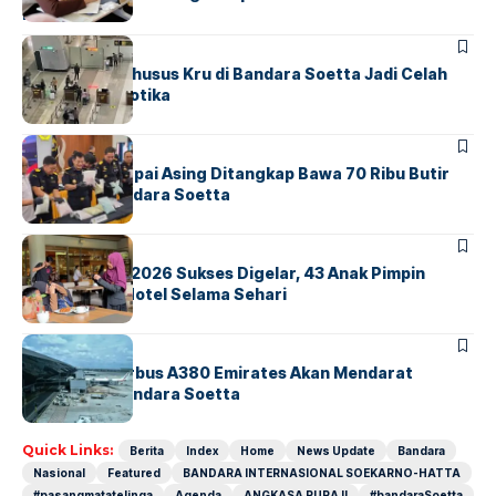
Indonesia
BANDARA
BERITA
Ketika Jalur Khusus Kru di Bandara Soetta Jadi Celah
Sindikat Narkotika
BANDARA
BERITA
Kopilot Maskapai Asing Ditangkap Bawa 70 Ribu Butir
Ekstasi di Bandara Soetta
BERITA
INDEX
GM For A Day 2026 Sukses Digelar, 43 Anak Pimpin
Operasional Hotel Selama Sehari
BANDARA
BERITA
8 Agustus, Airbus A380 Emirates Akan Mendarat
Perdana di Bandara Soetta
Quick Links:
Berita
Index
Home
News Update
Bandara
Nasional
Featured
BANDARA INTERNASIONAL SOEKARNO-HATTA
#pasangmatatelinga
Agenda
ANGKASA PURA II
#bandaraSoetta