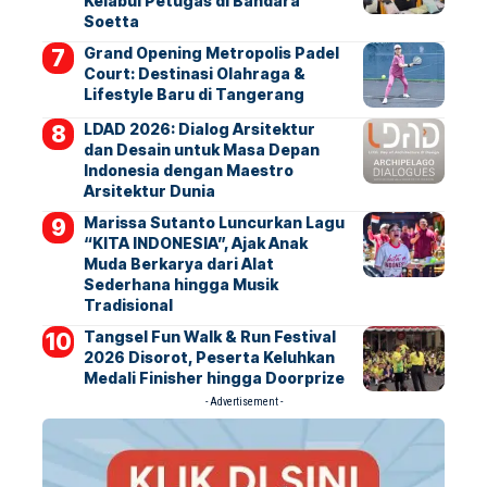
Kelabui Petugas di Bandara
Soetta
Grand Opening Metropolis Padel
Court: Destinasi Olahraga &
Lifestyle Baru di Tangerang
LDAD 2026: Dialog Arsitektur
dan Desain untuk Masa Depan
Indonesia dengan Maestro
Arsitektur Dunia
Marissa Sutanto Luncurkan Lagu
“KITA INDONESIA”, Ajak Anak
Muda Berkarya dari Alat
Sederhana hingga Musik
Tradisional
Tangsel Fun Walk & Run Festival
2026 Disorot, Peserta Keluhkan
Medali Finisher hingga Doorprize
- Advertisement -