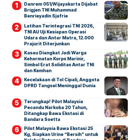
Danrem 051/Wijayakarta Dijabat
Brigjen TNI Muhammad
Benrieyadin Sjafrie
Latihan Terintegrasi TNI 2026,
TNI AU Uji Kesiapan Operasi
Udara dan Antar Matra, 12.000
Prajurit Diterjunkan
Kasau Diangkat Jadi Warga
Kehormatan Korps Marinir,
Simbol Erat Soliditas Antar TNI
dan Kemhan
Kecelakaan di Tol Cipali, Anggota
DPRD Tangsel Meninggal Dunia
Terungkap! Pilot Malaysia
Pecandu Narkoba 20 Tahun,
Ditangkap Bawa Ekstasi di
Bandara Soetta
Pilot Malaysia Bawa Ekstasi 25
Kg, Siapkan Urine “Bersih” untuk