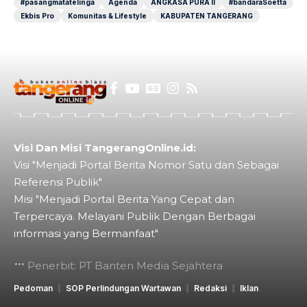
#pasangmatatelinga
Agenda
ANGKASA PURA II
#bandaraSoetta
Ekbis Pro
Komunitas & Lifestyle
KABUPATEN TANGERANG
Visi Dan Misi TangerangOnline.id:
Visi "Menjadi Portal Berita Nomor Satu dan Sebagai
Referensi Publik"
Misi "Menjadi Portal Berita Yang Cepat dan
Terpercaya. Melayani Publik Dengan Berbagai
informasi yang Bermanfaat"
Penerbit: PT Banten Media Sejahtera
Pedoman
SOP Perlindungan Wartawan
Redaksi
Iklan