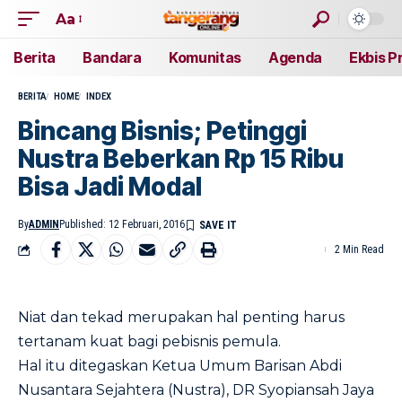
Aa
Berita
Bandara
Komunitas
Agenda
Ekbis P
BERITA
HOME
INDEX
Bincang Bisnis; Petinggi
Nustra Beberkan Rp 15 Ribu
Bisa Jadi Modal
By
ADMIN
Published: 12 Februari, 2016
2 Min Read
Niat dan tekad merupakan hal penting harus
tertanam kuat bagi pebisnis pemula.
Hal itu ditegaskan Ketua Umum Barisan Abdi
Nusantara Sejahtera (Nustra), DR Syopiansah Jaya