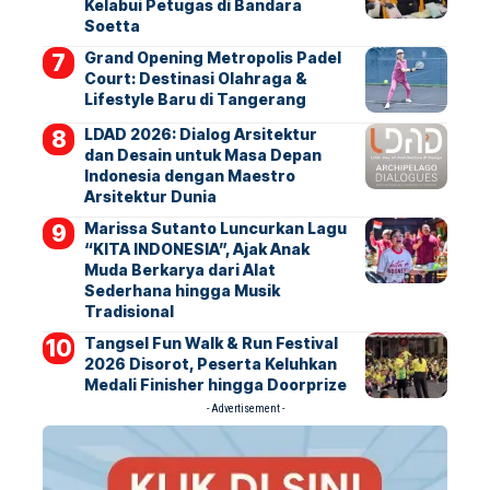
Kelabui Petugas di Bandara
Soetta
Grand Opening Metropolis Padel
Court: Destinasi Olahraga &
Lifestyle Baru di Tangerang
LDAD 2026: Dialog Arsitektur
dan Desain untuk Masa Depan
Indonesia dengan Maestro
Arsitektur Dunia
Marissa Sutanto Luncurkan Lagu
“KITA INDONESIA”, Ajak Anak
Muda Berkarya dari Alat
Sederhana hingga Musik
Tradisional
Tangsel Fun Walk & Run Festival
2026 Disorot, Peserta Keluhkan
Medali Finisher hingga Doorprize
- Advertisement -