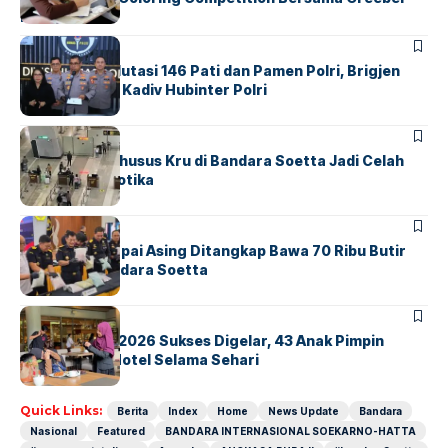
Indonesia
BERITA
Mabes Polri Mutasi 146 Pati dan Pamen Polri, Brigjen
Untung Jabat Kadiv Hubinter Polri
BANDARA
BERITA
Ketika Jalur Khusus Kru di Bandara Soetta Jadi Celah
Sindikat Narkotika
BANDARA
BERITA
Kopilot Maskapai Asing Ditangkap Bawa 70 Ribu Butir
Ekstasi di Bandara Soetta
BERITA
INDEX
GM For A Day 2026 Sukses Digelar, 43 Anak Pimpin
Operasional Hotel Selama Sehari
Quick Links:
Berita
Index
Home
News Update
Bandara
Nasional
Featured
BANDARA INTERNASIONAL SOEKARNO-HATTA