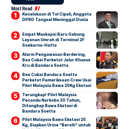
Most Read
Kecelakaan di Tol Cipali, Anggota
DPRD Tangsel Meninggal Dunia
Empat Maskapai Baru Gabung
Layanan Umrah di Terminal 2F
Soekarno-Hatta
Alarm Pengawasan Berdering,
Bea Cukai Perketat Jalur Khusus
Kru di Bandara Soetta
Bea Cukai Bandara Soetta
Perketat Pemeriksaan Crew Usai
Pilot Malaysia Bawa 25Kg Ekstasi
Terungkap! Pilot Malaysia
Pecandu Narkoba 20 Tahun,
Ditangkap Bawa Ekstasi di
Bandara Soetta
Pilot Malaysia Bawa Ekstasi 25
Kg, Siapkan Urine “Bersih” untuk