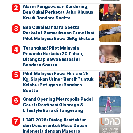
Alarm Pengawasan Berdering,
Bea Cukai Perketat Jalur Khusus
Kru di Bandara Soetta
Bea Cukai Bandara Soetta
Perketat Pemeriksaan Crew Usai
Pilot Malaysia Bawa 25Kg Ekstasi
Terungkap! Pilot Malaysia
Pecandu Narkoba 20 Tahun,
Ditangkap Bawa Ekstasi di
Bandara Soetta
Pilot Malaysia Bawa Ekstasi 25
Kg, Siapkan Urine “Bersih” untuk
Kelabui Petugas di Bandara
Soetta
Grand Opening Metropolis Padel
Court: Destinasi Olahraga &
Lifestyle Baru di Tangerang
LDAD 2026: Dialog Arsitektur
dan Desain untuk Masa Depan
Indonesia dengan Maestro