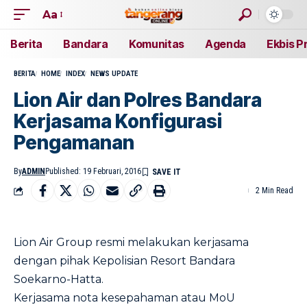
Aa
Berita
Bandara
Komunitas
Agenda
Ekbis P
BERITA
HOME
INDEX
NEWS UPDATE
Lion Air dan Polres Bandara
Kerjasama Konfigurasi
Pengamanan
By
ADMIN
Published: 19 Februari, 2016
2 Min Read
Lion Air Group resmi melakukan kerjasama
dengan pihak Kepolisian Resort Bandara
Soekarno-Hatta.
Kerjasama nota kesepahaman atau MoU