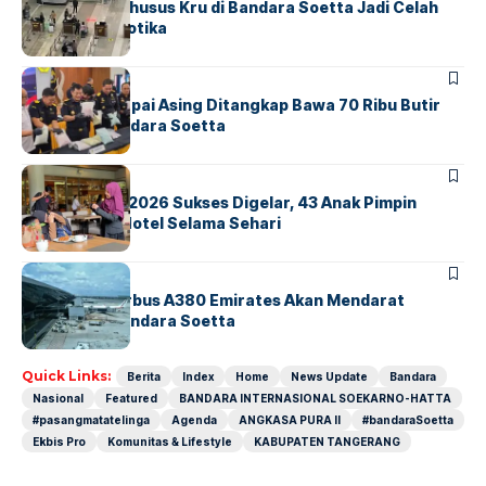
Ketika Jalur Khusus Kru di Bandara Soetta Jadi Celah
Sindikat Narkotika
BANDARA
BERITA
Kopilot Maskapai Asing Ditangkap Bawa 70 Ribu Butir
Ekstasi di Bandara Soetta
BERITA
INDEX
GM For A Day 2026 Sukses Digelar, 43 Anak Pimpin
Operasional Hotel Selama Sehari
BANDARA
BERITA
8 Agustus, Airbus A380 Emirates Akan Mendarat
Perdana di Bandara Soetta
Quick Links:
Berita
Index
Home
News Update
Bandara
Nasional
Featured
BANDARA INTERNASIONAL SOEKARNO-HATTA
#pasangmatatelinga
Agenda
ANGKASA PURA II
#bandaraSoetta
Ekbis Pro
Komunitas & Lifestyle
KABUPATEN TANGERANG