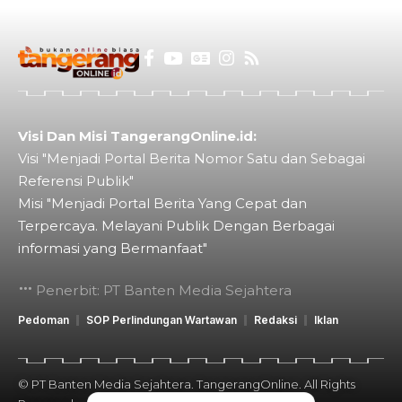
Visi Dan Misi TangerangOnline.id:
Visi "Menjadi Portal Berita Nomor Satu dan Sebagai
Referensi Publik"
Misi "Menjadi Portal Berita Yang Cepat dan
Terpercaya. Melayani Publik Dengan Berbagai
informasi yang Bermanfaat"
Penerbit: PT Banten Media Sejahtera
Pedoman
SOP Perlindungan Wartawan
Redaksi
Iklan
© PT Banten Media Sejahtera. TangerangOnline. All Rights