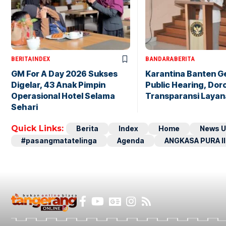
BERITA
INDEX
BANDARA
BERITA
GM For A Day 2026 Sukses
Karantina Banten G
Digelar, 43 Anak Pimpin
Public Hearing, Dor
Operasional Hotel Selama
Transparansi Layan
Sehari
Quick Links:
Berita
Index
Home
News U
#pasangmatatelinga
Agenda
ANGKASA PURA II