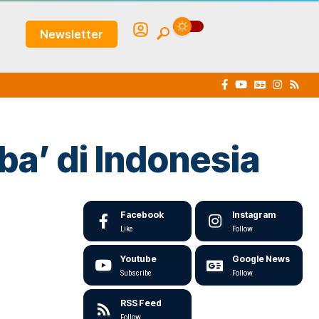
Newsletter
iba’ di Indonesia
Facebook
Instagram
Like
Follow
Youtube
Google News
Subscribe
Follow
RSS Feed
Follow