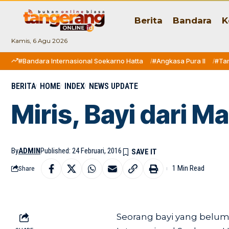
Berita
Bandara
K
Kamis, 6 Agu 2026
#Bandara Internasional Soekarno Hatta
#Angkasa Pura II
#Ta
BERITA
HOME
INDEX
NEWS UPDATE
Miris, Bayi dari M
By
ADMIN
Published: 24 Februari, 2016
1 Min Read
Share
Seorang bayi yang belum