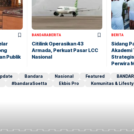
BANDARA
BERITA
BERITA
elar
Citilink Operasikan 43
Sidang P
ong
Armada, Perkuat Pasar LCC
Akademi 
an Publik
Nasional
Strategis
Perwira 
pdate
Bandara
Nasional
Featured
BANDAR
#bandaraSoetta
Ekbis Pro
Komunitas & Lifesty