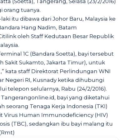
tta (Soetta), Tangerang, Selasa (23/2/2016)
i orang tuanya.
-laki itu dibawa dari Johor Baru, Malaysia ke
 Bandara Hang Nadim, Batam
ilink oleh Staff Kedutaan Besar Republik
laysia.
Terminal 1C (Bandara Soetta), bayi tersebut
h Sakit Sukamto, Jakarta Timur), untuk
 kata staff Direktorat Perlindungan WNI
r Negeri RI, Kusnady ketika dihubungi
i telepon selularnya, Rabu (24/2/2016).
 Tangerangonline.id, bayi yang diketahui
h seorang Tenaga Kerja Indonesia (TKI)
kit Virus Human Immunodeficiency (HIV)
sis (TBC), sedangkan ibu bayi malang itu
(Rmt)