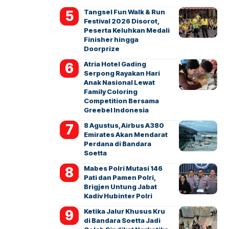
Tangsel Fun Walk & Run
Festival 2026 Disorot,
Peserta Keluhkan Medali
Finisher hingga
Doorprize
Atria Hotel Gading
Serpong Rayakan Hari
Anak Nasional Lewat
Family Coloring
Competition Bersama
Greebel Indonesia
8 Agustus, Airbus A380
Emirates Akan Mendarat
Perdana di Bandara
Soetta
Mabes Polri Mutasi 146
Pati dan Pamen Polri,
Brigjen Untung Jabat
Kadiv Hubinter Polri
Ketika Jalur Khusus Kru
di Bandara Soetta Jadi