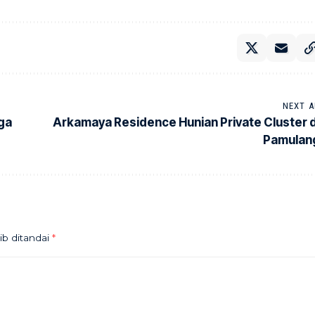
NEXT A
rga
Arkamaya Residence Hunian Private Cluster d
Pamulan
ib ditandai
*