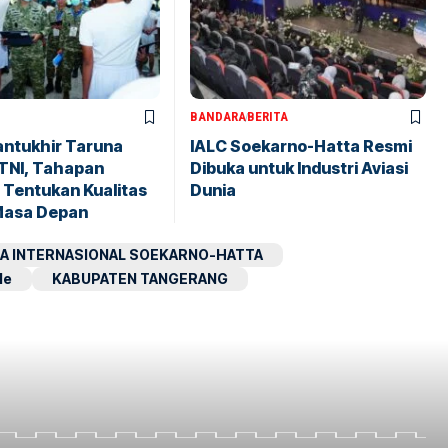
BANDARA
BERITA
antukhir Taruna
IALC Soekarno-Hatta Resmi
TNI, Tahapan
Dibuka untuk Industri Aviasi
 Tentukan Kualitas
Dunia
Masa Depan
A INTERNASIONAL SOEKARNO-HATTA
le
KABUPATEN TANGERANG