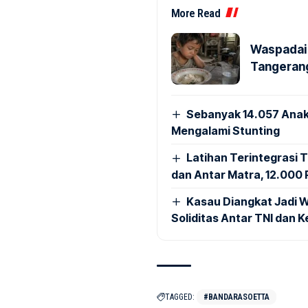
More Read
Waspadai 
Tangerang
Sebanyak 14.057 Anak
Mengalami Stunting
Latihan Terintegrasi T
dan Antar Matra, 12.000 P
Kasau Diangkat Jadi W
Soliditas Antar TNI dan 
TAGGED:
#BANDARASOETTA