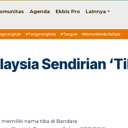
omunitas
Agenda
Ekbis Pro
Lainnya
ngerangKab
#TangerangKota
#Tangsel
#Komunitas&LifeStyle
alaysia Sendirian ‘T
 memiliki nama tiba di Bandara