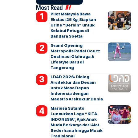
Most Read
Pilot Malaysia Bawa
Ekstasi 25 Kg, Siapkan
Urine “Bersih” untuk
Kelabui Petugas di
Bandara Soetta
Grand Opening
Metropolis Padel Court:
Destinasi Olahraga &
Lifestyle Baru di
Tangerang
LDAD 2026: Dialog
Arsitektur dan Desain
untuk Masa Depan
Indonesia dengan
Maestro Arsitektur Dunia
Marissa Sutanto
Luncurkan Lagu “KITA
INDONESIA”, Ajak Anak
Muda Berkarya dari Alat
Sederhana hingga Musik
Tradisional