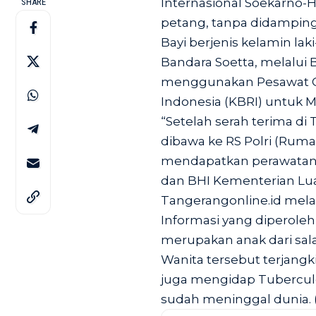
Internasional Soekarno-Ha
SHARE
petang, tanpa didamping
Bayi berjenis kelamin laki
Bandara Soetta, melalui
menggunakan Pesawat Cit
Indonesia (KBRI) untuk Ma
“Setelah serah terima di 
dibawa ke RS Polri (Ruma
mendapatkan perawatan,”
dan BHI Kementerian Lua
Tangerangonline.id melalu
Informasi yang diperoleh
merupakan anak dari sala
Wanita tersebut terjang
juga mengidap Tuberculo
sudah meninggal dunia. 