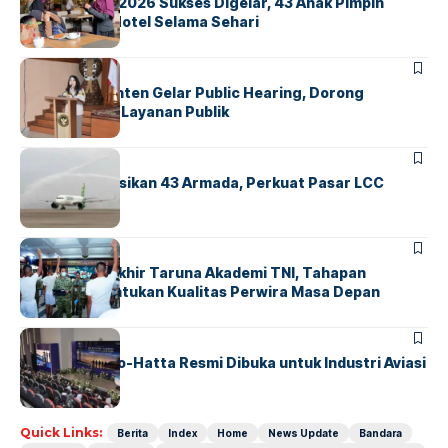
GM For A Day 2026 Sukses Digelar, 43 Anak Pimpin
Operasional Hotel Selama Sehari
BANDARA
BERITA
Karantina Banten Gelar Public Hearing, Dorong
Transparansi Layanan Publik
BANDARA
BERITA
Citilink Operasikan 43 Armada, Perkuat Pasar LCC
Nasional
BERITA
Sidang Pantukhir Taruna Akademi TNI, Tahapan
Strategis Tentukan Kualitas Perwira Masa Depan
BANDARA
BERITA
IALC Soekarno-Hatta Resmi Dibuka untuk Industri Aviasi
Dunia
Quick Links:
Berita
Index
Home
News Update
Bandara