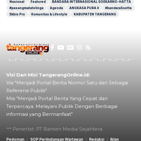
Nasional
Featured
BANDARA INTERNASIONAL SOEKARNO-HATTA
#pasangmatatelinga
Agenda
ANGKASA PURA II
#bandaraSoetta
Ekbis Pro
Komunitas & Lifestyle
KABUPATEN TANGERANG
Visi Dan Misi TangerangOnline.id:
Visi "Menjadi Portal Berita Nomor Satu dan Sebagai
Referensi Publik"
Misi "Menjadi Portal Berita Yang Cepat dan
Terpercaya. Melayani Publik Dengan Berbagai
informasi yang Bermanfaat"
Penerbit: PT Banten Media Sejahtera
Pedoman
SOP Perlindungan Wartawan
Redaksi
Iklan