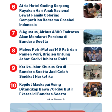
Atria Hotel Gading Serpong
Rayakan Hari Anak Nasional
Lewat Family Coloring
Competition Bersama Greebel
Indonesia
8 Agustus, Airbus A380 Emirates
Akan Mendarat Perdana di
Bandara Soetta
Mabes Polri Mutasi 146 Pati dan
Pamen Polri, Brigjen Untung
Jabat Kadiv Hubinter Polri
Ketika Jalur Khusus Kru di
Bandara Soetta Jadi Celah
Sindikat Narkotika
Kopilot Maskapai Asing
Ditangkap Bawa 70 Ribu Butir
Ekstasi di Bandara Soetta
- Advertisement -