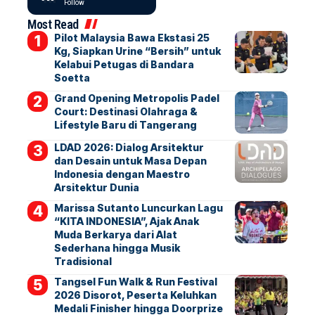
Follow
Most Read
Pilot Malaysia Bawa Ekstasi 25
Kg, Siapkan Urine “Bersih” untuk
Kelabui Petugas di Bandara
Soetta
Grand Opening Metropolis Padel
Court: Destinasi Olahraga &
Lifestyle Baru di Tangerang
LDAD 2026: Dialog Arsitektur
dan Desain untuk Masa Depan
Indonesia dengan Maestro
Arsitektur Dunia
Marissa Sutanto Luncurkan Lagu
“KITA INDONESIA”, Ajak Anak
Muda Berkarya dari Alat
Sederhana hingga Musik
Tradisional
Tangsel Fun Walk & Run Festival
2026 Disorot, Peserta Keluhkan
Medali Finisher hingga Doorprize