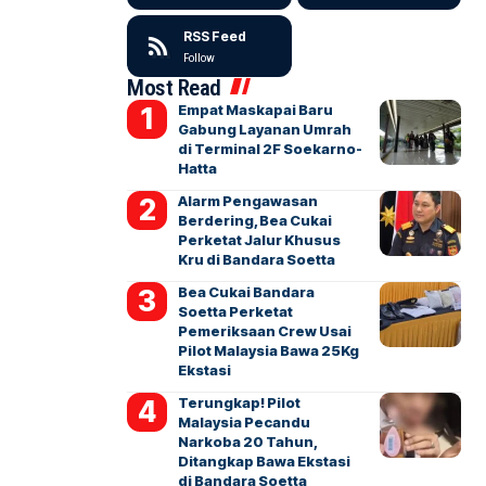
RSS Feed
Follow
Most Read
Empat Maskapai Baru
Gabung Layanan Umrah
di Terminal 2F Soekarno-
Hatta
Alarm Pengawasan
Berdering, Bea Cukai
Perketat Jalur Khusus
Kru di Bandara Soetta
Bea Cukai Bandara
Soetta Perketat
Pemeriksaan Crew Usai
Pilot Malaysia Bawa 25Kg
Ekstasi
Terungkap! Pilot
Malaysia Pecandu
Narkoba 20 Tahun,
Ditangkap Bawa Ekstasi
di Bandara Soetta