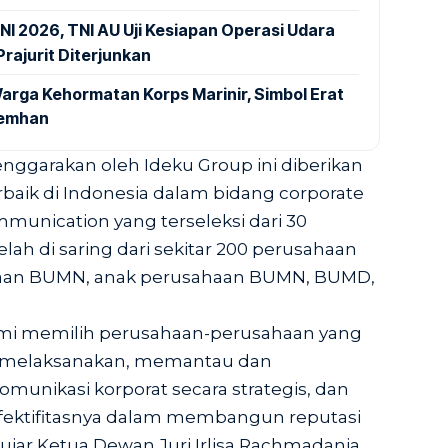
NI 2026, TNI AU Uji Kesiapan Operasi Udara
rajurit Diterjunkan
arga Kehormatan Korps Marinir, Simbol Erat
Kemhan
nggarakan oleh Ideku Group ini diberikan
baik di Indonesia dalam bidang corporate
mmunication yang terseleksi dari 30
elah di saring dari sekitar 200 perusahaan
sahaan BUMN, anak perusahaan BUMN, BUMD,
ami memilih perusahaan-perusahaan yang
melaksanakan, memantau dan
unikasi korporat secara strategis, dan
ktifitasnya dalam membangun reputasi
 ujar Ketua Dewan Juri Irlisa Rachmadania.