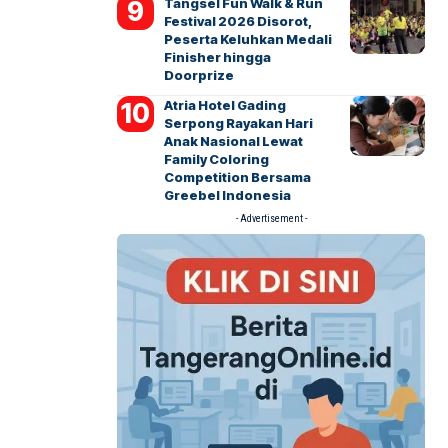
Tangsel Fun Walk & Run
Festival 2026 Disorot,
Peserta Keluhkan Medali
Finisher hingga
Doorprize
Atria Hotel Gading
Serpong Rayakan Hari
Anak Nasional Lewat
Family Coloring
Competition Bersama
Greebel Indonesia
- Advertisement -