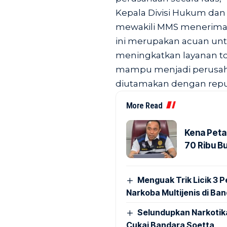
Kepala Divisi Hukum da
mewakili MMS menerima
ini merupakan acuan untu
meningkatkan layanan tol
mampu menjadi perusaha
diutamakan dengan reputa
More Read
Kena Peta
70 Ribu B
Menguak Trik Licik 3
Narkoba Multijenis di Ba
Selundupkan Narkotik
Cukai Bandara Soetta