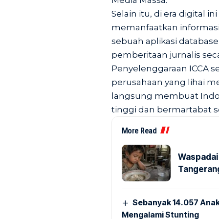
Media Massa.
Selain itu, di era digital 
memanfaatkan informasi 
sebuah aplikasi database
pemberitaan jurnalis sec
Penyelenggaraan ICCA se
perusahaan yang lihai m
langsung membuat Indon
tinggi dan bermartabat s
More Read
Waspadai 
Tangerang
Sebanyak 14.057 Anak
Mengalami Stunting