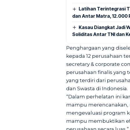
Latihan Terintegrasi T
dan Antar Matra, 12.000 P
Kasau Diangkat Jadi W
Soliditas Antar TNI dan 
Penghargaan yang disele
kepada 12 perusahaan ter
secretary & corporate co
perusahaan finalis yang t
yang terdiri dari peru
dan Swasta di Indonesia.
“Dalam perhelatan ini k
mampu merencanakan, 
mengevaluasi program kom
mampu membuktikan efe
perusahaan secara luas,”