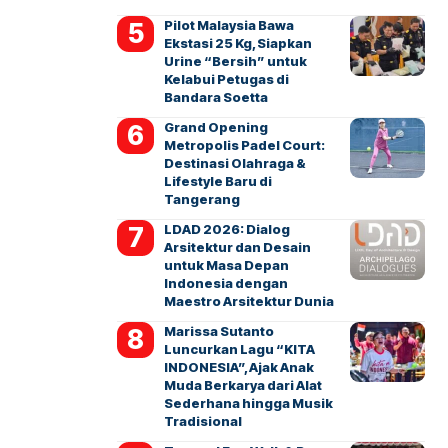
Pilot Malaysia Bawa
Ekstasi 25 Kg, Siapkan
Urine “Bersih” untuk
Kelabui Petugas di
Bandara Soetta
Grand Opening
Metropolis Padel Court:
Destinasi Olahraga &
Lifestyle Baru di
Tangerang
LDAD 2026: Dialog
Arsitektur dan Desain
untuk Masa Depan
Indonesia dengan
Maestro Arsitektur Dunia
Marissa Sutanto
Luncurkan Lagu “KITA
INDONESIA”, Ajak Anak
Muda Berkarya dari Alat
Sederhana hingga Musik
Tradisional