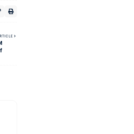
RTICLE
M
f