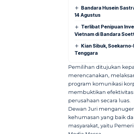
Bandara Husein Sastr
14 Agustus
Terlibat Penipuan Inve
Vietnam di Bandara Soet
Kian Sibuk, Soekarno-
Tenggara
Pemilihan ditujukan ke
merencanakan, melaksa
program komunikasi korp
membuktikan efektivita
perusahaan secara luas.
Dewan Juri menganugerah
kehumasan yang baik da
masyarakat, yaitu Pemeri