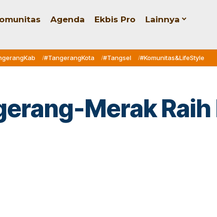
omunitas
Agenda
Ekbis Pro
Lainnya
ngerangKab
#TangerangKota
#Tangsel
#Komunitas&LifeStyle
ngerang-Merak Rai