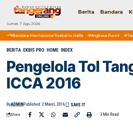
Berita
Bandara
K
Jumat, 7 Agu 2026
#Bandara Internasional Soekarno Hatta
#Angkasa Pura II
#Ta
BERITA
EKBIS PRO
HOME
INDEX
Pengelola Tol Ta
ICCA 2016
By
ADMIN
Published: 2 Maret, 2016
3 Min Read
Share