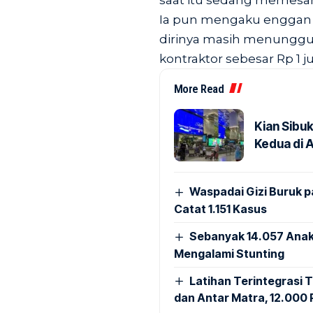
saat itu sedang memesan
Ia pun mengaku enggan 
dirinya masih menunggu 
kontraktor sebesar Rp 1 j
More Read
Kian Sibu
Kedua di 
Waspadai Gizi Buruk 
Catat 1.151 Kasus
Sebanyak 14.057 Anak
Mengalami Stunting
Latihan Terintegrasi T
dan Antar Matra, 12.000 P