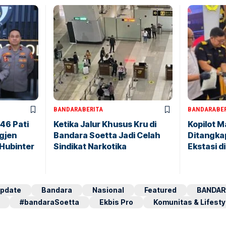
BANDARA
BERITA
BANDARA
BE
146 Pati
Ketika Jalur Khusus Kru di
Kopilot M
igjen
Bandara Soetta Jadi Celah
Ditangkap
 Hubinter
Sindikat Narkotika
Ekstasi d
pdate
Bandara
Nasional
Featured
BANDAR
#bandaraSoetta
Ekbis Pro
Komunitas & Lifesty