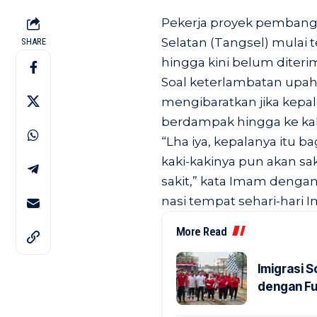
Pekerja proyek pemban
Selatan (Tangsel) mulai 
SHARE
hingga kini belum diteri
Soal keterlambatan upah
mengibaratkan jika kepa
berdampak hingga ke kak
“Lha iya, kepalanya itu 
kaki-kakinya pun akan sak
sakit,” kata Imam dengan
nasi tempat sehari-hari 
More Read
Imigrasi 
dengan Fu