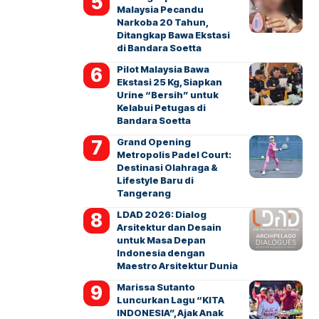
Malaysia Pecandu
Narkoba 20 Tahun,
Ditangkap Bawa Ekstasi
di Bandara Soetta
Pilot Malaysia Bawa
Ekstasi 25 Kg, Siapkan
Urine “Bersih” untuk
Kelabui Petugas di
Bandara Soetta
Grand Opening
Metropolis Padel Court:
Destinasi Olahraga &
Lifestyle Baru di
Tangerang
LDAD 2026: Dialog
Arsitektur dan Desain
untuk Masa Depan
Indonesia dengan
Maestro Arsitektur Dunia
Marissa Sutanto
Luncurkan Lagu “KITA
INDONESIA”, Ajak Anak