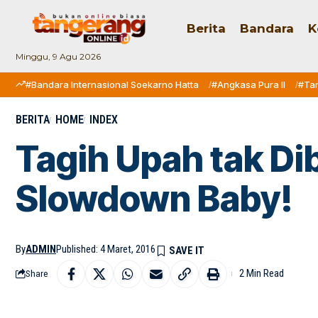
Berita
Bandara
K
Minggu, 9 Agu 2026
#Bandara Internasional Soekarno Hatta
#Angkasa Pura II
#Ta
BERITA
HOME
INDEX
Tagih Upah tak Di
Slowdown Baby!
By
ADMIN
Published: 4 Maret, 2016
2 Min Read
Share