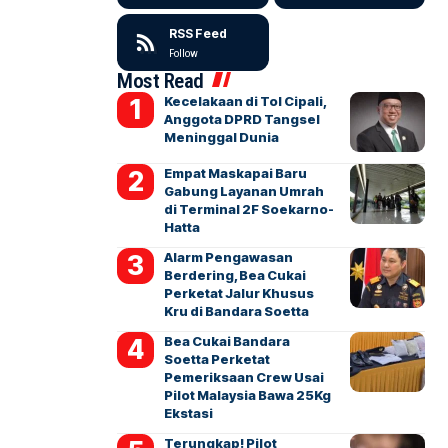
RSS Feed
Follow
Most Read
Kecelakaan di Tol Cipali,
Anggota DPRD Tangsel
Meninggal Dunia
Empat Maskapai Baru
Gabung Layanan Umrah
di Terminal 2F Soekarno-
Hatta
Alarm Pengawasan
Berdering, Bea Cukai
Perketat Jalur Khusus
Kru di Bandara Soetta
Bea Cukai Bandara
Soetta Perketat
Pemeriksaan Crew Usai
Pilot Malaysia Bawa 25Kg
Ekstasi
Terungkap! Pilot