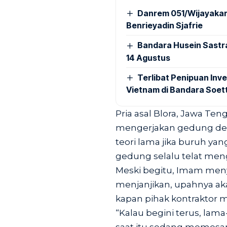
Danrem 051/Wijayakar
Benrieyadin Sjafrie
Bandara Husein Sastr
14 Agustus
Terlibat Penipuan Inve
Vietnam di Bandara Soet
Pria asal Blora, Jawa Te
mengerjakan gedung de
teori lama jika buruh ya
gedung selalu telat men
Meski begitu, Imam meny
menjanjikan, upahnya aka
kapan pihak kontraktor 
“Kalau begini terus, lam