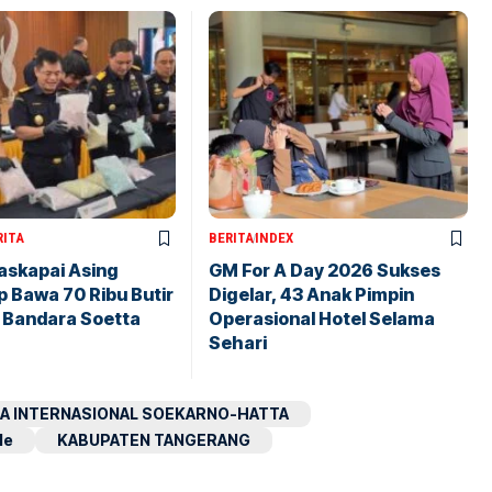
RITA
BERITA
INDEX
askapai Asing
GM For A Day 2026 Sukses
 Bawa 70 Ribu Butir
Digelar, 43 Anak Pimpin
i Bandara Soetta
Operasional Hotel Selama
Sehari
A INTERNASIONAL SOEKARNO-HATTA
le
KABUPATEN TANGERANG