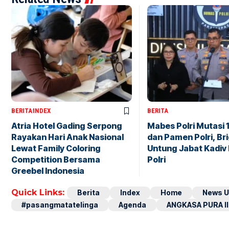
BERITA
INDEX
BERITA
Atria Hotel Gading Serpong
Mabes Polri Mutasi 
Rayakan Hari Anak Nasional
dan Pamen Polri, Br
Lewat Family Coloring
Untung Jabat Kadiv
Competition Bersama
Polri
Greebel Indonesia
Quick Links:
Berita
Index
Home
News U
#pasangmatatelinga
Agenda
ANGKASA PURA II