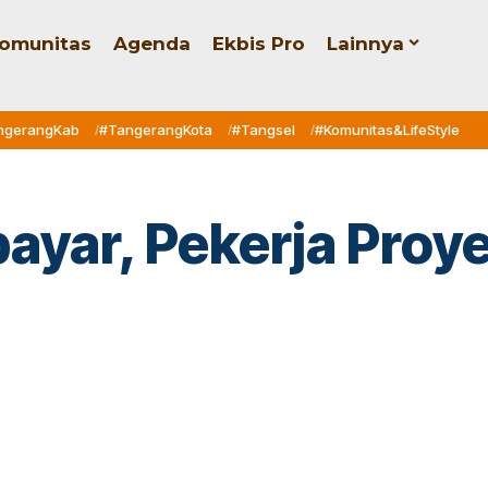
omunitas
Agenda
Ekbis Pro
Lainnya
ngerangKab
#TangerangKota
#Tangsel
#Komunitas&LifeStyle
bayar, Pekerja Pro