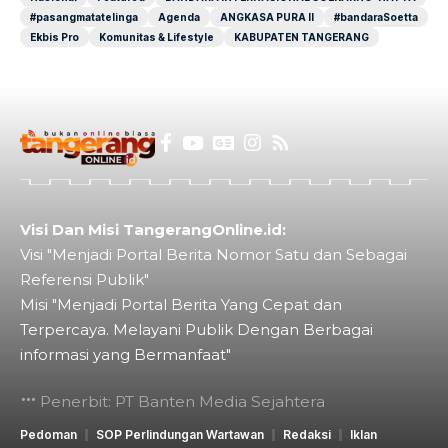
#pasangmatatelinga
Agenda
ANGKASA PURA II
#bandaraSoetta
Ekbis Pro
Komunitas & Lifestyle
KABUPATEN TANGERANG
Visi Dan Misi TangerangOnline.id:
Visi "Menjadi Portal Berita Nomor Satu dan Sebagai
Referensi Publik"
Misi "Menjadi Portal Berita Yang Cepat dan
Terpercaya. Melayani Publik Dengan Berbagai
informasi yang Bermanfaat"
Penerbit: PT Banten Media Sejahtera
Pedoman
SOP Perlindungan Wartawan
Redaksi
Iklan