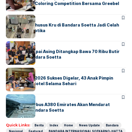
Lewat Family Coloring Competition Bersama Greebel
Indonesia
BANDARA
BERITA
Ketika Jalur Khusus Kru di Bandara Soetta Jadi Celah
Sindikat Narkotika
BANDARA
BERITA
Kopilot Maskapai Asing Ditangkap Bawa 70 Ribu Butir
Ekstasi di Bandara Soetta
BERITA
INDEX
GM For A Day 2026 Sukses Digelar, 43 Anak Pimpin
Operasional Hotel Selama Sehari
BANDARA
BERITA
8 Agustus, Airbus A380 Emirates Akan Mendarat
Perdana di Bandara Soetta
Quick Links:
Berita
Index
Home
News Update
Bandara
Nasional
Featured
BANDARA INTERNASIONAL SOEKARNO-HATTA