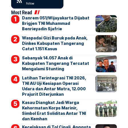
Follow
Most Read
Danrem 051/Wijayakarta Dijabat
Brigjen TNI Muhammad
Benrieyadin Sjafrie
Waspadai Gizi Buruk pada Anak,
Dinkes Kabupaten Tangerang
Catat 1.151 Kasus
Sebanyak 14.057 Anak di
Kabupaten Tangerang Tercatat
Mengalami Stunting
Latihan Terintegrasi TNI 2026,
TNI AU Uji Kesiapan Operasi
Udara dan Antar Matra, 12.000
Prajurit Diterjunkan
Kasau Diangkat Jadi Warga
Kehormatan Korps Marinir,
Simbol Erat Soliditas Antar TNI
dan Kemhan
Kecelakaan di Tol Cipali, Anggota