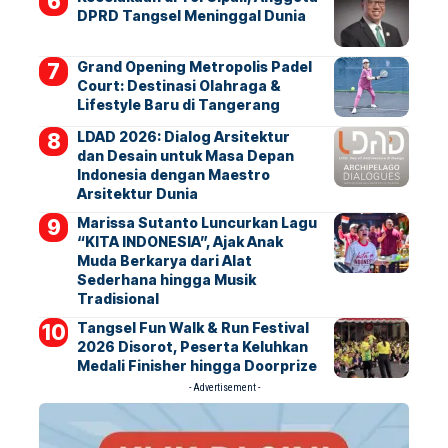
DPRD Tangsel Meninggal Dunia
Grand Opening Metropolis Padel
Court: Destinasi Olahraga &
Lifestyle Baru di Tangerang
LDAD 2026: Dialog Arsitektur
dan Desain untuk Masa Depan
Indonesia dengan Maestro
Arsitektur Dunia
Marissa Sutanto Luncurkan Lagu
“KITA INDONESIA”, Ajak Anak
Muda Berkarya dari Alat
Sederhana hingga Musik
Tradisional
Tangsel Fun Walk & Run Festival
2026 Disorot, Peserta Keluhkan
Medali Finisher hingga Doorprize
- Advertisement -