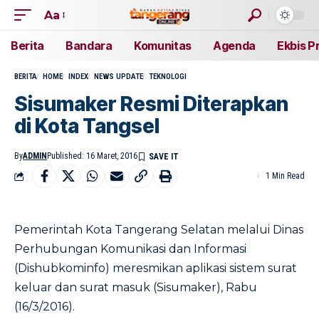
Aa
Berita
Bandara
Komunitas
Agenda
Ekbis P
BERITA
HOME
INDEX
NEWS UPDATE
TEKNOLOGI
Sisumaker Resmi Diterapkan
di Kota Tangsel
By
ADMIN
Published: 16 Maret, 2016
1 Min Read
Pemerintah Kota Tangerang Selatan melalui Dinas
Perhubungan Komunikasi dan Informasi
(Dishubkominfo) meresmikan aplikasi sistem surat
keluar dan surat masuk (Sisumaker), Rabu
(16/3/2016).