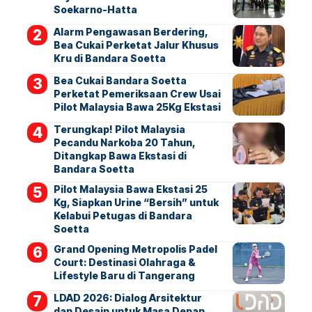
Soekarno-Hatta
Alarm Pengawasan Berdering,
Bea Cukai Perketat Jalur Khusus
Kru di Bandara Soetta
Bea Cukai Bandara Soetta
Perketat Pemeriksaan Crew Usai
Pilot Malaysia Bawa 25Kg Ekstasi
Terungkap! Pilot Malaysia
Pecandu Narkoba 20 Tahun,
Ditangkap Bawa Ekstasi di
Bandara Soetta
Pilot Malaysia Bawa Ekstasi 25
Kg, Siapkan Urine “Bersih” untuk
Kelabui Petugas di Bandara
Soetta
Grand Opening Metropolis Padel
Court: Destinasi Olahraga &
Lifestyle Baru di Tangerang
LDAD 2026: Dialog Arsitektur
dan Desain untuk Masa Depan