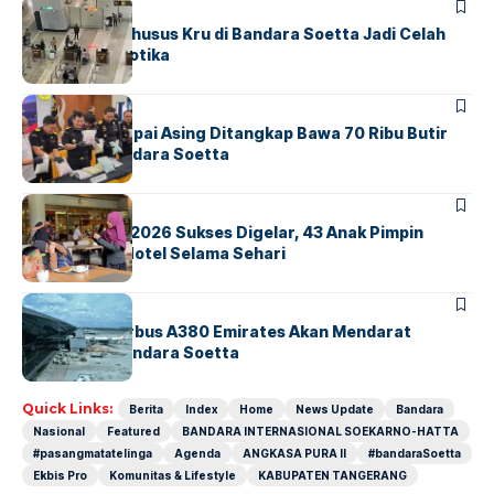
BANDARA
BERITA
Ketika Jalur Khusus Kru di Bandara Soetta Jadi Celah
Sindikat Narkotika
BANDARA
BERITA
Kopilot Maskapai Asing Ditangkap Bawa 70 Ribu Butir
Ekstasi di Bandara Soetta
BERITA
INDEX
GM For A Day 2026 Sukses Digelar, 43 Anak Pimpin
Operasional Hotel Selama Sehari
BANDARA
BERITA
8 Agustus, Airbus A380 Emirates Akan Mendarat
Perdana di Bandara Soetta
Quick Links:
Berita
Index
Home
News Update
Bandara
Nasional
Featured
BANDARA INTERNASIONAL SOEKARNO-HATTA
#pasangmatatelinga
Agenda
ANGKASA PURA II
#bandaraSoetta
Ekbis Pro
Komunitas & Lifestyle
KABUPATEN TANGERANG