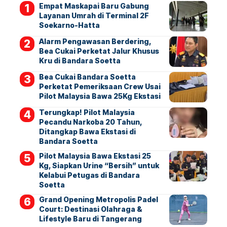
Empat Maskapai Baru Gabung
Layanan Umrah di Terminal 2F
Soekarno-Hatta
Alarm Pengawasan Berdering,
Bea Cukai Perketat Jalur Khusus
Kru di Bandara Soetta
Bea Cukai Bandara Soetta
Perketat Pemeriksaan Crew Usai
Pilot Malaysia Bawa 25Kg Ekstasi
Terungkap! Pilot Malaysia
Pecandu Narkoba 20 Tahun,
Ditangkap Bawa Ekstasi di
Bandara Soetta
Pilot Malaysia Bawa Ekstasi 25
Kg, Siapkan Urine “Bersih” untuk
Kelabui Petugas di Bandara
Soetta
Grand Opening Metropolis Padel
Court: Destinasi Olahraga &
Lifestyle Baru di Tangerang