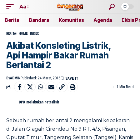
Aa
Berita
Bandara
Komunitas
Agenda
Ekbis P
BERITA
HOME
INDEX
Akibat Konsleting Listrik,
Api Hampir Bakar Rumah
Berlantai 2
By
ADMIN
Published: 24 Maret, 2016
1 Min Read
DPK melakukan netralisir
Sebuah rumah berlantai 2 mengalami kebakaran
di Jalan Glagah Cirendeu No.9 RT. 4/3, Pisangan,
Ciputat Timur, Tangerang Selatan (Tangsel). Kamis