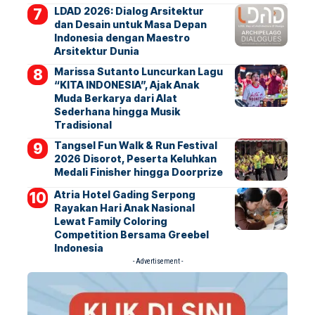
LDAD 2026: Dialog Arsitektur
dan Desain untuk Masa Depan
Indonesia dengan Maestro
Arsitektur Dunia
Marissa Sutanto Luncurkan Lagu
“KITA INDONESIA”, Ajak Anak
Muda Berkarya dari Alat
Sederhana hingga Musik
Tradisional
Tangsel Fun Walk & Run Festival
2026 Disorot, Peserta Keluhkan
Medali Finisher hingga Doorprize
Atria Hotel Gading Serpong
Rayakan Hari Anak Nasional
Lewat Family Coloring
Competition Bersama Greebel
Indonesia
- Advertisement -