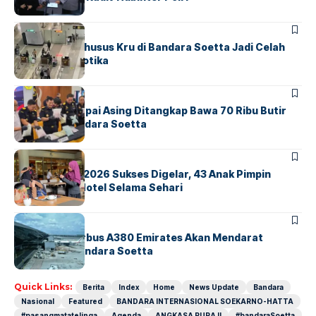
BANDARA
BERITA
Ketika Jalur Khusus Kru di Bandara Soetta Jadi Celah
Sindikat Narkotika
BANDARA
BERITA
Kopilot Maskapai Asing Ditangkap Bawa 70 Ribu Butir
Ekstasi di Bandara Soetta
BERITA
INDEX
GM For A Day 2026 Sukses Digelar, 43 Anak Pimpin
Operasional Hotel Selama Sehari
BANDARA
BERITA
8 Agustus, Airbus A380 Emirates Akan Mendarat
Perdana di Bandara Soetta
Quick Links:
Berita
Index
Home
News Update
Bandara
Nasional
Featured
BANDARA INTERNASIONAL SOEKARNO-HATTA
#pasangmatatelinga
Agenda
ANGKASA PURA II
#bandaraSoetta