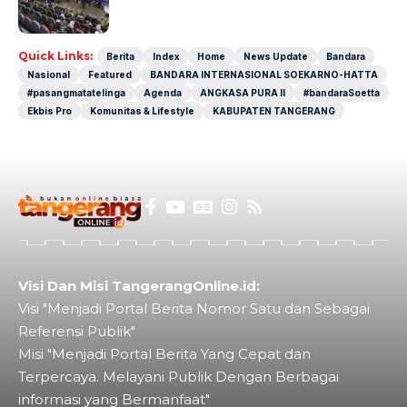
Dunia
Quick Links:
Berita
Index
Home
News Update
Bandara
Nasional
Featured
BANDARA INTERNASIONAL SOEKARNO-HATTA
#pasangmatatelinga
Agenda
ANGKASA PURA II
#bandaraSoetta
Ekbis Pro
Komunitas & Lifestyle
KABUPATEN TANGERANG
Visi Dan Misi TangerangOnline.id:
Visi "Menjadi Portal Berita Nomor Satu dan Sebagai
Referensi Publik"
Misi "Menjadi Portal Berita Yang Cepat dan
Terpercaya. Melayani Publik Dengan Berbagai
informasi yang Bermanfaat"