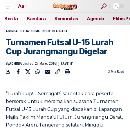
Aa
Berita
Bandara
Komunitas
Agenda
Ekbis P
AGENDA
BERITA
HOME
INDEX
OLAHRAGA
Turnamen Futsal U-15 Lurah
Cup Jurangmangu Digelar
By
ADMIN
Published: 27 Maret, 2016
2 Min Read
“Lurah Cup!…..Semagat!” serentak para peserta
bersorak untuk meramaikan suasana Turnamen
Futsal U-15 Lurah Cup yang diadakan di Lapangan
Majlis Taklim Manba’ul Ulum, Jurangmangu Barat,
Pondok Aren, Tangerang selatan, Minggu