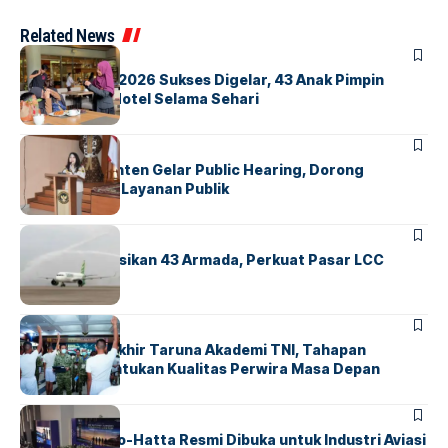
Related News
BERITA
INDEX
GM For A Day 2026 Sukses Digelar, 43 Anak Pimpin
Operasional Hotel Selama Sehari
BANDARA
BERITA
Karantina Banten Gelar Public Hearing, Dorong
Transparansi Layanan Publik
BANDARA
BERITA
Citilink Operasikan 43 Armada, Perkuat Pasar LCC
Nasional
BERITA
Sidang Pantukhir Taruna Akademi TNI, Tahapan
Strategis Tentukan Kualitas Perwira Masa Depan
BANDARA
BERITA
IALC Soekarno-Hatta Resmi Dibuka untuk Industri Aviasi