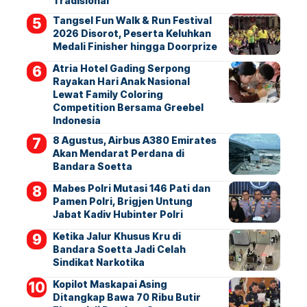
Tradisional
Tangsel Fun Walk & Run Festival
2026 Disorot, Peserta Keluhkan
Medali Finisher hingga Doorprize
Atria Hotel Gading Serpong
Rayakan Hari Anak Nasional
Lewat Family Coloring
Competition Bersama Greebel
Indonesia
8 Agustus, Airbus A380 Emirates
Akan Mendarat Perdana di
Bandara Soetta
Mabes Polri Mutasi 146 Pati dan
Pamen Polri, Brigjen Untung
Jabat Kadiv Hubinter Polri
Ketika Jalur Khusus Kru di
Bandara Soetta Jadi Celah
Sindikat Narkotika
Kopilot Maskapai Asing
Ditangkap Bawa 70 Ribu Butir