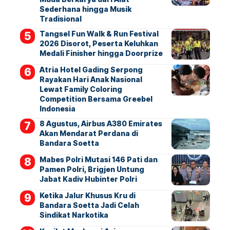
Sederhana hingga Musik
Tradisional
Tangsel Fun Walk & Run Festival
2026 Disorot, Peserta Keluhkan
Medali Finisher hingga Doorprize
Atria Hotel Gading Serpong
Rayakan Hari Anak Nasional
Lewat Family Coloring
Competition Bersama Greebel
Indonesia
8 Agustus, Airbus A380 Emirates
Akan Mendarat Perdana di
Bandara Soetta
Mabes Polri Mutasi 146 Pati dan
Pamen Polri, Brigjen Untung
Jabat Kadiv Hubinter Polri
Ketika Jalur Khusus Kru di
Bandara Soetta Jadi Celah
Sindikat Narkotika