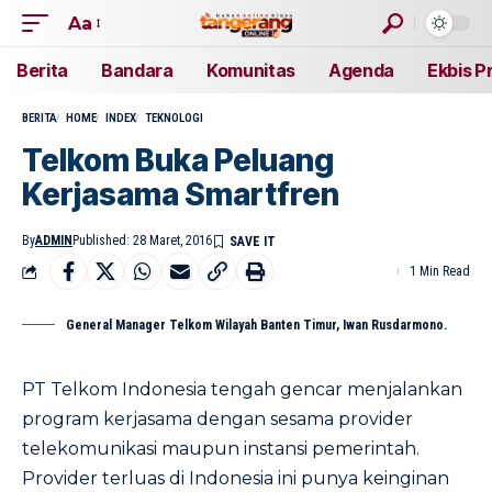
Aa
Berita
Bandara
Komunitas
Agenda
Ekbis P
BERITA
HOME
INDEX
TEKNOLOGI
Telkom Buka Peluang
Kerjasama Smartfren
By
ADMIN
Published: 28 Maret, 2016
1 Min Read
General Manager Telkom Wilayah Banten Timur, Iwan Rusdarmono.
PT Telkom Indonesia tengah gencar menjalankan
program kerjasama dengan sesama provider
telekomunikasi maupun instansi pemerintah.
Provider terluas di Indonesia ini punya keinginan