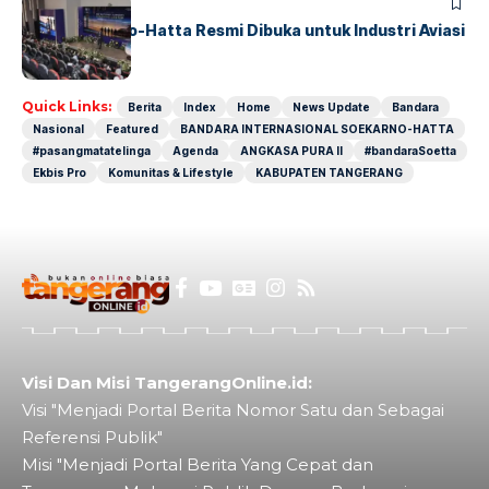
BANDARA
BERITA
IALC Soekarno-Hatta Resmi Dibuka untuk Industri Aviasi
Dunia
Quick Links:
Berita
Index
Home
News Update
Bandara
Nasional
Featured
BANDARA INTERNASIONAL SOEKARNO-HATTA
#pasangmatatelinga
Agenda
ANGKASA PURA II
#bandaraSoetta
Ekbis Pro
Komunitas & Lifestyle
KABUPATEN TANGERANG
Visi Dan Misi TangerangOnline.id:
Visi "Menjadi Portal Berita Nomor Satu dan Sebagai
Referensi Publik"
Misi "Menjadi Portal Berita Yang Cepat dan