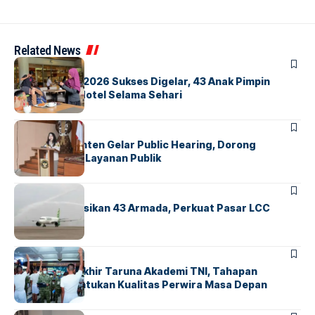
Related News
BERITA
INDEX
GM For A Day 2026 Sukses Digelar, 43 Anak Pimpin
Operasional Hotel Selama Sehari
BANDARA
BERITA
Karantina Banten Gelar Public Hearing, Dorong
Transparansi Layanan Publik
BANDARA
BERITA
Citilink Operasikan 43 Armada, Perkuat Pasar LCC
Nasional
BERITA
Sidang Pantukhir Taruna Akademi TNI, Tahapan
Strategis Tentukan Kualitas Perwira Masa Depan