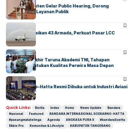
Karantina Banten Gelar Public Hearing, Dorong
Transparansi Layanan Publik
BANDARA
BERITA
Citilink Operasikan 43 Armada, Perkuat Pasar LCC
Nasional
BERITA
Sidang Pantukhir Taruna Akademi TNI, Tahapan
Strategis Tentukan Kualitas Perwira Masa Depan
BANDARA
BERITA
IALC Soekarno-Hatta Resmi Dibuka untuk Industri Aviasi
Dunia
Quick Links:
Berita
Index
Home
News Update
Bandara
Nasional
Featured
BANDARA INTERNASIONAL SOEKARNO-HATTA
#pasangmatatelinga
Agenda
ANGKASA PURA II
#bandaraSoetta
Ekbis Pro
Komunitas & Lifestyle
KABUPATEN TANGERANG