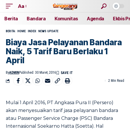
Aa
Berita
Bandara
Komunitas
Agenda
Ekbis P
BERITA
HOME
INDEX
NEWS UPDATE
Biaya Jasa Pelayanan Bandara
Naik, 5 Tarif Baru Berlaku 1
April
By
ADMIN
Published: 30 Maret, 2016
2 Min Read
Mulai 1 April 2016, PT Angkasa Pura II (Persero)
akan menyesuaikan tarif jasa pelayanan bandara
atau Passenger Service Charge (PSC) Bandara
Internasional Soekarno Hatta (Soetta). Hal