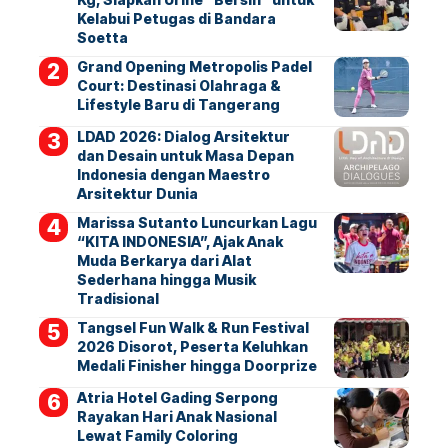
Kelabui Petugas di Bandara
Soetta
Grand Opening Metropolis Padel
Court: Destinasi Olahraga &
Lifestyle Baru di Tangerang
LDAD 2026: Dialog Arsitektur
dan Desain untuk Masa Depan
Indonesia dengan Maestro
Arsitektur Dunia
Marissa Sutanto Luncurkan Lagu
“KITA INDONESIA”, Ajak Anak
Muda Berkarya dari Alat
Sederhana hingga Musik
Tradisional
Tangsel Fun Walk & Run Festival
2026 Disorot, Peserta Keluhkan
Medali Finisher hingga Doorprize
Atria Hotel Gading Serpong
Rayakan Hari Anak Nasional
Lewat Family Coloring