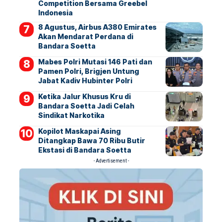
Competition Bersama Greebel
Indonesia
8 Agustus, Airbus A380 Emirates
Akan Mendarat Perdana di
Bandara Soetta
Mabes Polri Mutasi 146 Pati dan
Pamen Polri, Brigjen Untung
Jabat Kadiv Hubinter Polri
Ketika Jalur Khusus Kru di
Bandara Soetta Jadi Celah
Sindikat Narkotika
Kopilot Maskapai Asing
Ditangkap Bawa 70 Ribu Butir
Ekstasi di Bandara Soetta
- Advertisement -