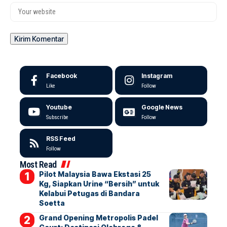
Facebook
Instagram
Like
Follow
Youtube
Google News
Subscribe
Follow
RSS Feed
Follow
Most Read
Pilot Malaysia Bawa Ekstasi 25
Kg, Siapkan Urine “Bersih” untuk
Kelabui Petugas di Bandara
Soetta
Grand Opening Metropolis Padel