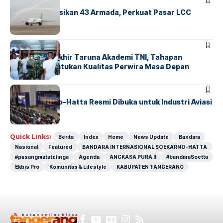
BANDARA
BERITA
Citilink Operasikan 43 Armada, Perkuat Pasar LCC
Nasional
BERITA
Sidang Pantukhir Taruna Akademi TNI, Tahapan
Strategis Tentukan Kualitas Perwira Masa Depan
BANDARA
BERITA
IALC Soekarno-Hatta Resmi Dibuka untuk Industri Aviasi
Dunia
Quick Links:
Berita
Index
Home
News Update
Bandara
Nasional
Featured
BANDARA INTERNASIONAL SOEKARNO-HATTA
#pasangmatatelinga
Agenda
ANGKASA PURA II
#bandaraSoetta
Ekbis Pro
Komunitas & Lifestyle
KABUPATEN TANGERANG