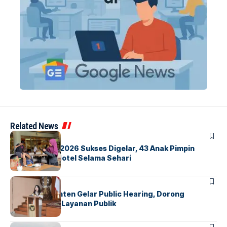
Related News
BERITA
INDEX
GM For A Day 2026 Sukses Digelar, 43 Anak Pimpin
Operasional Hotel Selama Sehari
BANDARA
BERITA
Karantina Banten Gelar Public Hearing, Dorong
Transparansi Layanan Publik