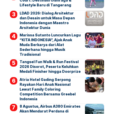
Court: Destinasi Olahraga &
Lifestyle Baru di Tangerang
LDAD 2026: Dialog Arsitektur
dan Desain untuk Masa Depan
Indonesia dengan Maestro
Arsitektur Dunia
Marissa Sutanto Luncurkan Lagu
“KITA INDONESIA”, Ajak Anak
Muda Berkarya dari Alat
Sederhana hingga Musik
Tradisional
Tangsel Fun Walk & Run Festival
2026 Disorot, Peserta Keluhkan
Medali Finisher hingga Doorprize
Atria Hotel Gading Serpong
Rayakan Hari Anak Nasional
Lewat Family Coloring
Competition Bersama Greebel
Indonesia
8 Agustus, Airbus A380 Emirates
Akan Mendarat Perdana di