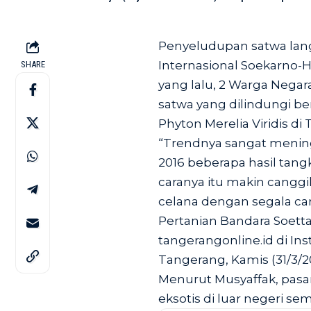
Penyeludupan satwa lang
Internasional Soekarno-H
SHARE
yang lalu, 2 Warga Nega
satwa yang dilindungi be
Phyton Merelia Viridis di
“Trendnya sangat meningk
2016 beberapa hasil tan
caranya itu makin canggih
celana dengan segala cara
Pertanian Bandara Soetta
tangerangonline.id
di Ins
Tangerang, Kamis (31/3/20
Menurut Musyaffak, pasa
eksotis di luar negeri s