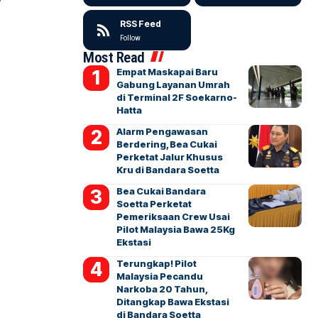
RSS Feed
Follow
Most Read
Empat Maskapai Baru
Gabung Layanan Umrah
di Terminal 2F Soekarno-
Hatta
Alarm Pengawasan
Berdering, Bea Cukai
Perketat Jalur Khusus
Kru di Bandara Soetta
Bea Cukai Bandara
Soetta Perketat
Pemeriksaan Crew Usai
Pilot Malaysia Bawa 25Kg
Ekstasi
Terungkap! Pilot
Malaysia Pecandu
Narkoba 20 Tahun,
Ditangkap Bawa Ekstasi
di Bandara Soetta