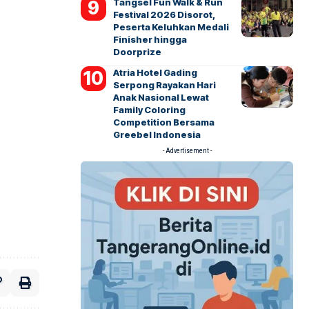
Tangsel Fun Walk & Run
Festival 2026 Disorot,
Peserta Keluhkan Medali
Finisher hingga
Doorprize
Atria Hotel Gading
Serpong Rayakan Hari
Anak Nasional Lewat
Family Coloring
Competition Bersama
Greebel Indonesia
- Advertisement -