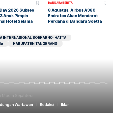
X
BANDARA
BERITA
 Day 2026 Sukses
8 Agustus, Airbus A380
43 Anak Pimpin
Emirates Akan Mendarat
nal Hotel Selama
Perdana di Bandara Soetta
A INTERNASIONAL SOEKARNO-HATTA
le
KABUPATEN TANGERANG
n Media Sejahtera
ndungan Wartawan
Redaksi
Iklan