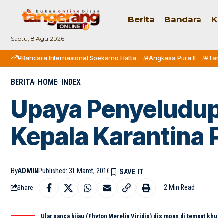
Berita
Bandara
K
Sabtu, 8 Agu 2026
#Bandara Internasional Soekarno Hatta
#Angkasa Pura II
#Ta
BERITA
HOME
INDEX
Upaya Penyeludup
Kepala Karantina 
By
ADMIN
Published: 31 Maret, 2016
2 Min Read
Share
Ular sanca hijau (Phyton Merelia Viridis) disimpan di tempat kh