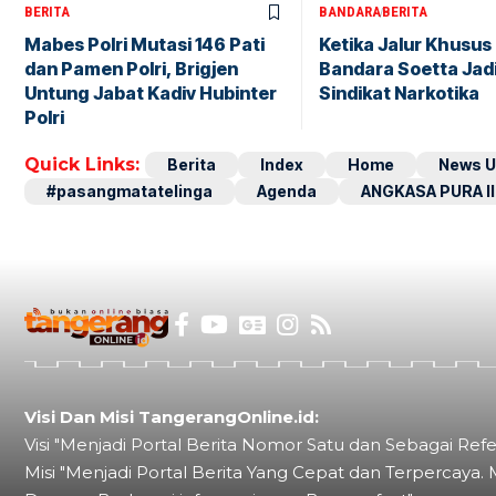
BERITA
BANDARA
BERITA
Mabes Polri Mutasi 146 Pati
Ketika Jalur Khusus 
dan Pamen Polri, Brigjen
Bandara Soetta Jad
Untung Jabat Kadiv Hubinter
Sindikat Narkotika
Polri
Quick Links:
Berita
Index
Home
News U
#pasangmatatelinga
Agenda
ANGKASA PURA II
Visi Dan Misi TangerangOnline.id:
Visi "Menjadi Portal Berita Nomor Satu dan Sebagai Refe
Misi "Menjadi Portal Berita Yang Cepat dan Terpercaya. 