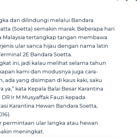
ka dan dilindungi melalui Bandara
atta (Soetta) semakin marak. Beberapa hari
ra Malaysia tertangkap tangan membawa
rjenis ular sanca hijau dengan nama latin
 Terminal 2E Bandara Soetta.
at ini, jadi kalau melihat selama tahun
gkapan kami dan modusnya juga cara-
, ada yang disimpan di kaus kaki, saku
 ya,” kata Kepala Balai Besar Karantina
 DR Ir M Musyaffak Fauzi kepada
tasi Karantina Hewan Bandara Soetta,
16).
r permintaan ular langka atau hewan
emakin meningkat.