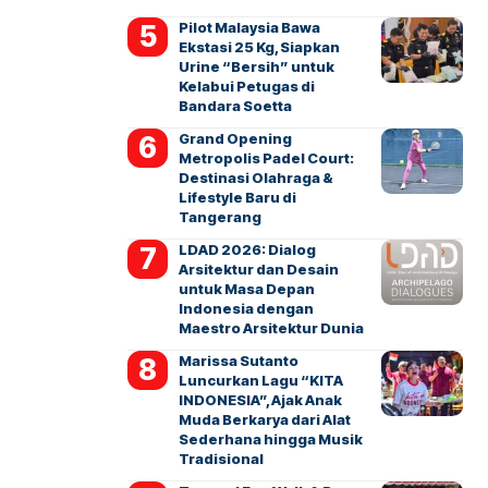
Pilot Malaysia Bawa
Ekstasi 25 Kg, Siapkan
Urine “Bersih” untuk
Kelabui Petugas di
Bandara Soetta
Grand Opening
Metropolis Padel Court:
Destinasi Olahraga &
Lifestyle Baru di
Tangerang
LDAD 2026: Dialog
Arsitektur dan Desain
untuk Masa Depan
Indonesia dengan
Maestro Arsitektur Dunia
Marissa Sutanto
Luncurkan Lagu “KITA
INDONESIA”, Ajak Anak
Muda Berkarya dari Alat
Sederhana hingga Musik
Tradisional