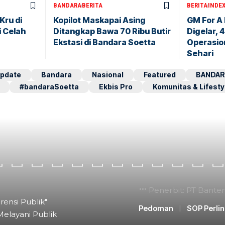
BANDARA
BERITA
BERITA
INDE
Kru di
Kopilot Maskapai Asing
GM For A
i Celah
Ditangkap Bawa 70 Ribu Butir
Digelar, 
Ekstasi di Bandara Soetta
Operasio
Sehari
pdate
Bandara
Nasional
Featured
BANDAR
#bandaraSoetta
Ekbis Pro
Komunitas & Lifesty
Penerbit: PT Bante
rensi Publik"
Pedoman
SOP Perli
Melayani Publik