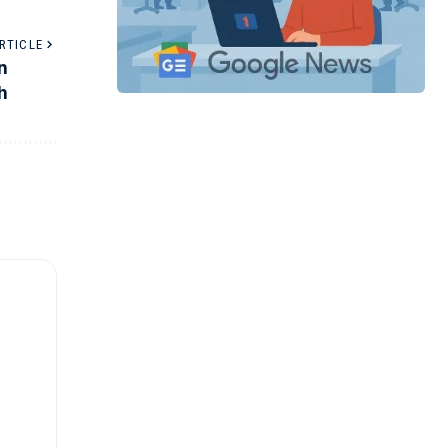
RTICLE
n
h