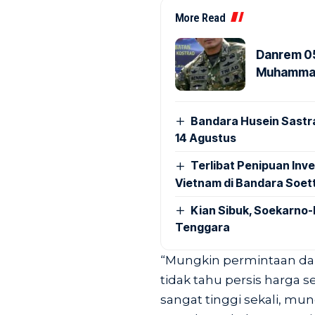
More Read
Danrem 05
Muhammad 
Bandara Husein Sastr
14 Agustus
Terlibat Penipuan Inve
Vietnam di Bandara Soet
Kian Sibuk, Soekarno-
Tenggara
“Mungkin permintaan dari
tidak tahu persis harga s
sangat tinggi sekali, mu