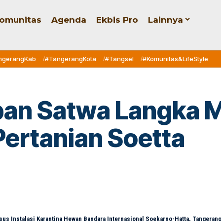
omunitas
Agenda
Ekbis Pro
Lainnya
ngerangKab
#TangerangKota
#Tangsel
#Komunitas&LifeStyle
an Satwa Langka Ma
Pertanian Soetta
usus Instalasi Karantina Hewan Bandara Internasional Soekarno-Hatta, Tangerang