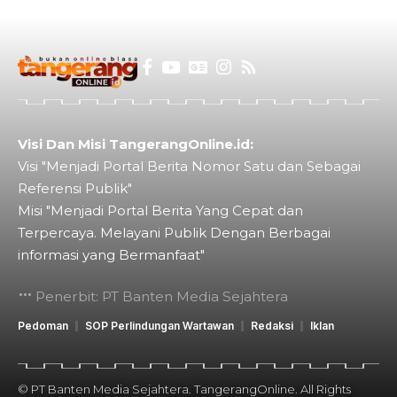
Visi Dan Misi TangerangOnline.id:
Visi "Menjadi Portal Berita Nomor Satu dan Sebagai
Referensi Publik"
Misi "Menjadi Portal Berita Yang Cepat dan
Terpercaya. Melayani Publik Dengan Berbagai
informasi yang Bermanfaat"
Penerbit: PT Banten Media Sejahtera
Pedoman
SOP Perlindungan Wartawan
Redaksi
Iklan
© PT Banten Media Sejahtera. TangerangOnline. All Rights