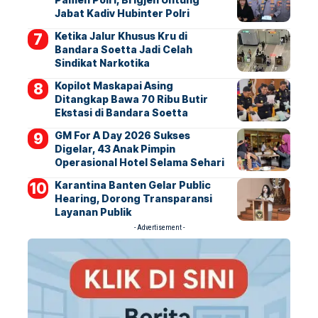
Jabat Kadiv Hubinter Polri
Ketika Jalur Khusus Kru di
Bandara Soetta Jadi Celah
Sindikat Narkotika
Kopilot Maskapai Asing
Ditangkap Bawa 70 Ribu Butir
Ekstasi di Bandara Soetta
GM For A Day 2026 Sukses
Digelar, 43 Anak Pimpin
Operasional Hotel Selama Sehari
Karantina Banten Gelar Public
Hearing, Dorong Transparansi
Layanan Publik
- Advertisement -