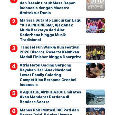
dan Desain untuk Masa Depan
Indonesia dengan Maestro
Arsitektur Dunia
Marissa Sutanto Luncurkan Lagu
“KITA INDONESIA”, Ajak Anak
Muda Berkarya dari Alat
Sederhana hingga Musik
Tradisional
Tangsel Fun Walk & Run Festival
2026 Disorot, Peserta Keluhkan
Medali Finisher hingga Doorprize
Atria Hotel Gading Serpong
Rayakan Hari Anak Nasional
Lewat Family Coloring
Competition Bersama Greebel
Indonesia
8 Agustus, Airbus A380 Emirates
Akan Mendarat Perdana di
Bandara Soetta
Mabes Polri Mutasi 146 Pati dan
Pamen Polri, Brigjen Untung