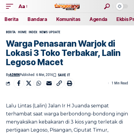
Aa
Berita
Bandara
Komunitas
Agenda
Ekbis P
BERITA
HOME
INDEX
NEWS UPDATE
Warga Penasaran Warjok di
Lokasi 3 Toko Terbakar, Lalin
Legoso Macet
By
ADMIN
Published: 6 Mei, 2016
1 Min Read
Lalu Lintas (Lalin) Jalan Ir H Juanda sempat
terhambat saat warga berbondong-bondong ingin
menyaksikan kebakaran di 3 kios yang terletak di
pertigaan Legoso, Pisangan, Ciputat Timur,