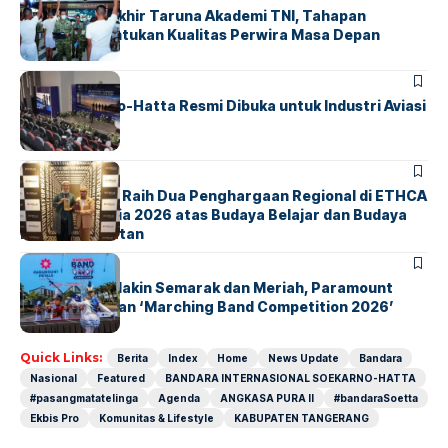
Sidang Pantukhir Taruna Akademi TNI, Tahapan
Strategis Tentukan Kualitas Perwira Masa Depan
BANDARA
BERITA
IALC Soekarno-Hatta Resmi Dibuka untuk Industri Aviasi
Dunia
BERITA
ParagonCorp Raih Dua Penghargaan Regional di ETHCA
Southeast Asia 2026 atas Budaya Belajar dan Budaya
Kebermanfaatan
BERITA
INDEX
Akhir Pekan Makin Semarak dan Meriah, Paramount
Petals Hadirkan ‘Marching Band Competition 2026’
Quick Links:
Berita
Index
Home
News Update
Bandara
Nasional
Featured
BANDARA INTERNASIONAL SOEKARNO-HATTA
#pasangmatatelinga
Agenda
ANGKASA PURA II
#bandaraSoetta
Ekbis Pro
Komunitas & Lifestyle
KABUPATEN TANGERANG