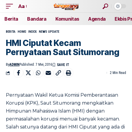
Aa
Berita
Bandara
Komunitas
Agenda
Ekbis P
BERITA
HOME
INDEX
NEWS UPDATE
HMI Ciputat Kecam
Pernyataan Saut Situmorang
By
ADMIN
Published: 7 Mei, 2016
2 Min Read
Pernyataan Wakil Ketua Komisi Pemberantasan
Korupsi (KPK), Saut Situmorang mengkaitkan
Himpunan Mahasiswa Islam (HMI) dengan
permasalahan korupsi menuai banyak kecaman.
Salah satunya datang dari HMI Ciputat yang ada di