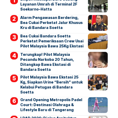
Layanan Umrah di Terminal 2F
Soekarno-Hatta
Alarm Pengawasan Berdering,
Bea Cukai Perketat Jalur Khusus
Kru di Bandara Soetta
Bea Cukai Bandara Soetta
Perketat Pemeriksaan Crew Usai
Pilot Malaysia Bawa 25Kg Ekstasi
Terungkap! Pilot Malaysia
Pecandu Narkoba 20 Tahun,
Ditangkap Bawa Ekstasi di
Bandara Soetta
Pilot Malaysia Bawa Ekstasi 25
Kg, Siapkan Urine “Bersih” untuk
Kelabui Petugas di Bandara
Soetta
Grand Opening Metropolis Padel
Court: Destinasi Olahraga &
Lifestyle Baru di Tangerang