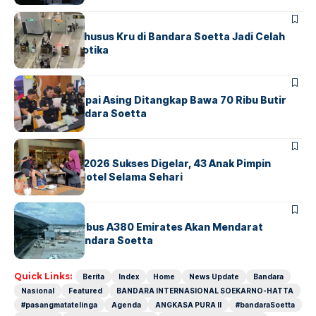
BANDARA
BERITA
Ketika Jalur Khusus Kru di Bandara Soetta Jadi Celah
Sindikat Narkotika
BANDARA
BERITA
Kopilot Maskapai Asing Ditangkap Bawa 70 Ribu Butir
Ekstasi di Bandara Soetta
BERITA
INDEX
GM For A Day 2026 Sukses Digelar, 43 Anak Pimpin
Operasional Hotel Selama Sehari
BANDARA
BERITA
8 Agustus, Airbus A380 Emirates Akan Mendarat
Perdana di Bandara Soetta
Quick Links:
Berita
Index
Home
News Update
Bandara
Nasional
Featured
BANDARA INTERNASIONAL SOEKARNO-HATTA
#pasangmatatelinga
Agenda
ANGKASA PURA II
#bandaraSoetta