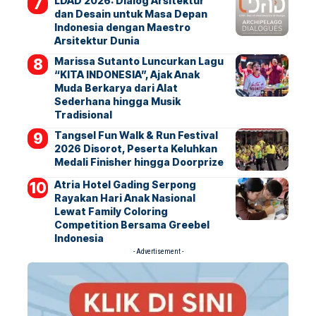
LDAD 2026: Dialog Arsitektur
dan Desain untuk Masa Depan
Indonesia dengan Maestro
Arsitektur Dunia
Marissa Sutanto Luncurkan Lagu
“KITA INDONESIA”, Ajak Anak
Muda Berkarya dari Alat
Sederhana hingga Musik
Tradisional
Tangsel Fun Walk & Run Festival
2026 Disorot, Peserta Keluhkan
Medali Finisher hingga Doorprize
Atria Hotel Gading Serpong
Rayakan Hari Anak Nasional
Lewat Family Coloring
Competition Bersama Greebel
Indonesia
- Advertisement -