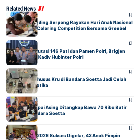
Related News
BERITA
INDEX
Atria Hotel Gading Serpong Rayakan Hari Anak Nasional
Lewat Family Coloring Competition Bersama Greebel
Indonesia
BERITA
Mabes Polri Mutasi 146 Pati dan Pamen Polri, Brigjen
Untung Jabat Kadiv Hubinter Polri
BANDARA
BERITA
Ketika Jalur Khusus Kru di Bandara Soetta Jadi Celah
Sindikat Narkotika
BANDARA
BERITA
Kopilot Maskapai Asing Ditangkap Bawa 70 Ribu Butir
Ekstasi di Bandara Soetta
BERITA
INDEX
GM For A Day 2026 Sukses Digelar, 43 Anak Pimpin