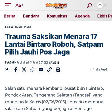
Aa
Berita
Bandara
Komunitas
Agenda
Ekbis P
BERITA
HOME
INDEX
Trauma Saksikan Menara 17
Lantai Bintaro Roboh, Satpam
Pilih Jauhi Pos Jaga
By
ADMIN
Published: 3 Juni, 2016
1 Min Read
Salah satu menara kembar di pusat bisnis Bintaro,
Pondok Aren, Tangerang Selatan (Tangsel) yang
roboh pada Kamis (02/06/2016) kemarin membuat
salah satu Satpam yang berjaga di Heritage