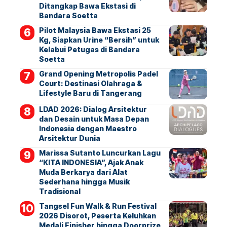
Ditangkap Bawa Ekstasi di
Bandara Soetta
Pilot Malaysia Bawa Ekstasi 25
Kg, Siapkan Urine “Bersih” untuk
Kelabui Petugas di Bandara
Soetta
Grand Opening Metropolis Padel
Court: Destinasi Olahraga &
Lifestyle Baru di Tangerang
LDAD 2026: Dialog Arsitektur
dan Desain untuk Masa Depan
Indonesia dengan Maestro
Arsitektur Dunia
Marissa Sutanto Luncurkan Lagu
“KITA INDONESIA”, Ajak Anak
Muda Berkarya dari Alat
Sederhana hingga Musik
Tradisional
Tangsel Fun Walk & Run Festival
2026 Disorot, Peserta Keluhkan
Medali Finisher hingga Doorprize