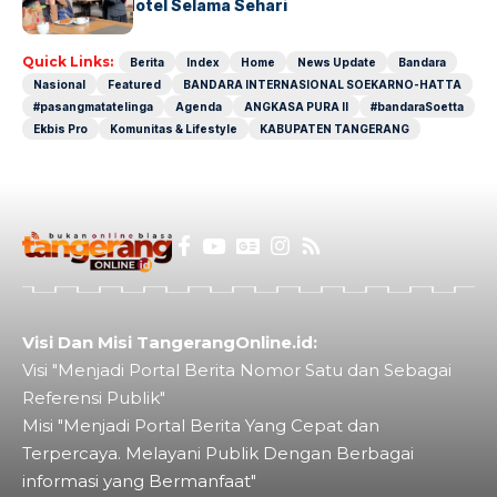
Operasional Hotel Selama Sehari
Quick Links:
Berita
Index
Home
News Update
Bandara
Nasional
Featured
BANDARA INTERNASIONAL SOEKARNO-HATTA
#pasangmatatelinga
Agenda
ANGKASA PURA II
#bandaraSoetta
Ekbis Pro
Komunitas & Lifestyle
KABUPATEN TANGERANG
Visi Dan Misi TangerangOnline.id:
Visi "Menjadi Portal Berita Nomor Satu dan Sebagai
Referensi Publik"
Misi "Menjadi Portal Berita Yang Cepat dan
Terpercaya. Melayani Publik Dengan Berbagai
informasi yang Bermanfaat"