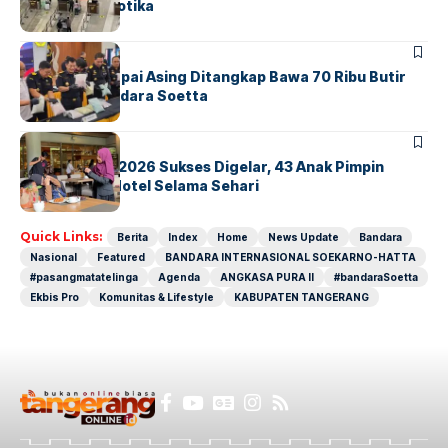
Sindikat Narkotika
BANDARA
BERITA
Kopilot Maskapai Asing Ditangkap Bawa 70 Ribu Butir
Ekstasi di Bandara Soetta
BERITA
INDEX
GM For A Day 2026 Sukses Digelar, 43 Anak Pimpin
Operasional Hotel Selama Sehari
Quick Links:
Berita
Index
Home
News Update
Bandara
Nasional
Featured
BANDARA INTERNASIONAL SOEKARNO-HATTA
#pasangmatatelinga
Agenda
ANGKASA PURA II
#bandaraSoetta
Ekbis Pro
Komunitas & Lifestyle
KABUPATEN TANGERANG