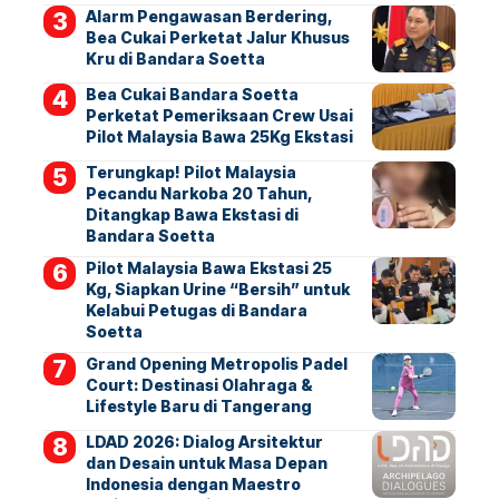
Alarm Pengawasan Berdering,
Bea Cukai Perketat Jalur Khusus
Kru di Bandara Soetta
Bea Cukai Bandara Soetta
Perketat Pemeriksaan Crew Usai
Pilot Malaysia Bawa 25Kg Ekstasi
Terungkap! Pilot Malaysia
Pecandu Narkoba 20 Tahun,
Ditangkap Bawa Ekstasi di
Bandara Soetta
Pilot Malaysia Bawa Ekstasi 25
Kg, Siapkan Urine “Bersih” untuk
Kelabui Petugas di Bandara
Soetta
Grand Opening Metropolis Padel
Court: Destinasi Olahraga &
Lifestyle Baru di Tangerang
LDAD 2026: Dialog Arsitektur
dan Desain untuk Masa Depan
Indonesia dengan Maestro