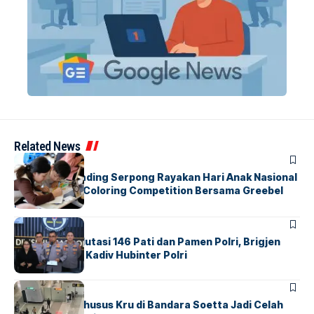
Related News
BERITA
INDEX
Atria Hotel Gading Serpong Rayakan Hari Anak Nasional
Lewat Family Coloring Competition Bersama Greebel
Indonesia
BERITA
Mabes Polri Mutasi 146 Pati dan Pamen Polri, Brigjen
Untung Jabat Kadiv Hubinter Polri
BANDARA
BERITA
Ketika Jalur Khusus Kru di Bandara Soetta Jadi Celah