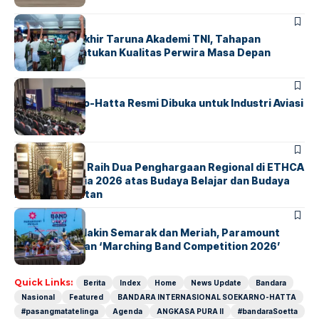
BERITA
Sidang Pantukhir Taruna Akademi TNI, Tahapan
Strategis Tentukan Kualitas Perwira Masa Depan
BANDARA
BERITA
IALC Soekarno-Hatta Resmi Dibuka untuk Industri Aviasi
Dunia
BERITA
ParagonCorp Raih Dua Penghargaan Regional di ETHCA
Southeast Asia 2026 atas Budaya Belajar dan Budaya
Kebermanfaatan
BERITA
INDEX
Akhir Pekan Makin Semarak dan Meriah, Paramount
Petals Hadirkan ‘Marching Band Competition 2026’
Quick Links:
Berita
Index
Home
News Update
Bandara
Nasional
Featured
BANDARA INTERNASIONAL SOEKARNO-HATTA
#pasangmatatelinga
Agenda
ANGKASA PURA II
#bandaraSoetta