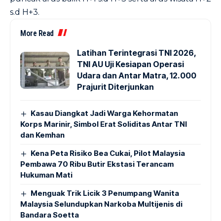
s.d H+3.
More Read
Latihan Terintegrasi TNI 2026,
TNI AU Uji Kesiapan Operasi
Udara dan Antar Matra, 12.000
Prajurit Diterjunkan
Kasau Diangkat Jadi Warga Kehormatan
Korps Marinir, Simbol Erat Soliditas Antar TNI
dan Kemhan
Kena Peta Risiko Bea Cukai, Pilot Malaysia
Pembawa 70 Ribu Butir Ekstasi Terancam
Hukuman Mati
Menguak Trik Licik 3 Penumpang Wanita
Malaysia Selundupkan Narkoba Multijenis di
Bandara Soetta