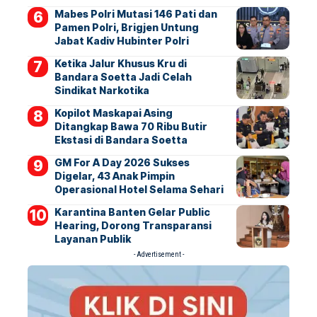
Mabes Polri Mutasi 146 Pati dan
Pamen Polri, Brigjen Untung
Jabat Kadiv Hubinter Polri
Ketika Jalur Khusus Kru di
Bandara Soetta Jadi Celah
Sindikat Narkotika
Kopilot Maskapai Asing
Ditangkap Bawa 70 Ribu Butir
Ekstasi di Bandara Soetta
GM For A Day 2026 Sukses
Digelar, 43 Anak Pimpin
Operasional Hotel Selama Sehari
Karantina Banten Gelar Public
Hearing, Dorong Transparansi
Layanan Publik
- Advertisement -