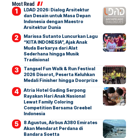
Most Read
LDAD 2026: Dialog Arsitektur
dan Desain untuk Masa Depan
Indonesia dengan Maestro
Arsitektur Dunia
Marissa Sutanto Luncurkan Lagu
“KITA INDONESIA”, Ajak Anak
Muda Berkarya dari Alat
Sederhana hingga Musik
Tradisional
Tangsel Fun Walk & Run Festival
2026 Disorot, Peserta Keluhkan
Medali Finisher hingga Doorprize
Atria Hotel Gading Serpong
Rayakan Hari Anak Nasional
Lewat Family Coloring
Competition Bersama Greebel
Indonesia
8 Agustus, Airbus A380 Emirates
Akan Mendarat Perdana di
Bandara Soetta