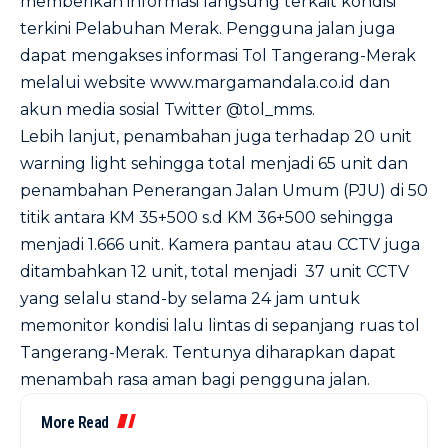
memberikan informasi langsung terkait kondisi
terkini Pelabuhan Merak. Pengguna jalan juga
dapat mengakses informasi Tol Tangerang-Merak
melalui website
www.margamandala.co.id
dan
akun media sosial Twitter @tol_mms.
Lebih lanjut, penambahan juga terhadap 20 unit
warning light sehingga total menjadi 65 unit dan
penambahan Penerangan Jalan Umum (PJU) di 50
titik antara KM 35+500 s.d KM 36+500 sehingga
menjadi 1.666 unit. Kamera pantau atau CCTV juga
ditambahkan 12 unit, total menjadi 37 unit CCTV
yang selalu stand-by selama 24 jam untuk
memonitor kondisi lalu lintas di sepanjang ruas tol
Tangerang-Merak. Tentunya diharapkan dapat
menambah rasa aman bagi pengguna jalan.
More Read