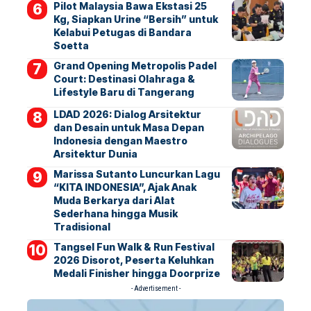
Pilot Malaysia Bawa Ekstasi 25
Kg, Siapkan Urine “Bersih” untuk
Kelabui Petugas di Bandara
Soetta
Grand Opening Metropolis Padel
Court: Destinasi Olahraga &
Lifestyle Baru di Tangerang
LDAD 2026: Dialog Arsitektur
dan Desain untuk Masa Depan
Indonesia dengan Maestro
Arsitektur Dunia
Marissa Sutanto Luncurkan Lagu
“KITA INDONESIA”, Ajak Anak
Muda Berkarya dari Alat
Sederhana hingga Musik
Tradisional
Tangsel Fun Walk & Run Festival
2026 Disorot, Peserta Keluhkan
Medali Finisher hingga Doorprize
- Advertisement -