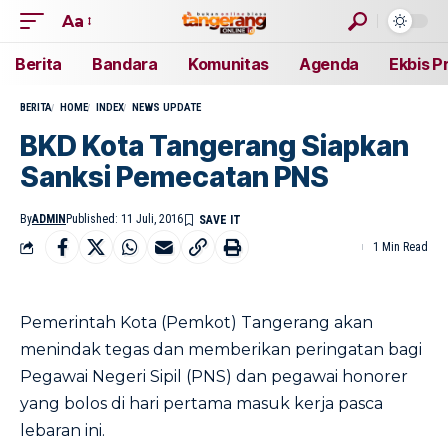
Aa
Berita
Bandara
Komunitas
Agenda
Ekbis P
BERITA
HOME
INDEX
NEWS UPDATE
BKD Kota Tangerang Siapkan
Sanksi Pemecatan PNS
By
ADMIN
Published: 11 Juli, 2016
1 Min Read
Pemerintah Kota (Pemkot) Tangerang akan
menindak tegas dan memberikan peringatan bagi
Pegawai Negeri Sipil (PNS) dan pegawai honorer
yang bolos di hari pertama masuk kerja pasca
lebaran ini.