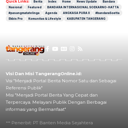
Quick Links:
Berita
Index
Home
News Update
Bandara
Nasional
Featured
BANDARA INTERNASIONAL SOEKARNO-HATTA
#pasangmatatelinga
Agenda
ANGKASA PURA II
#bandaraSoetta
Ekbis Pro
Komunitas & Lifestyle
KABUPATEN TANGERANG
Visi Dan Misi TangerangOnline.id:
Visi "Menjadi Portal Berita Nomor Satu dan Sebagai
Referensi Publik"
Misi "Menjadi Portal Berita Yang Cepat dan
Terpercaya. Melayani Publik Dengan Berbagai
informasi yang Bermanfaat"
Penerbit: PT Banten Media Sejahtera