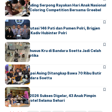
Atria Hotel Gading Serpong Rayakan Hari Anak Nasional
Lewat Family Coloring Competition Bersama Greebel
Indonesia
BERITA
Mabes Polri Mutasi 146 Pati dan Pamen Polri, Brigjen
Untung Jabat Kadiv Hubinter Polri
BANDARA
BERITA
Ketika Jalur Khusus Kru di Bandara Soetta Jadi Celah
Sindikat Narkotika
BANDARA
BERITA
Kopilot Maskapai Asing Ditangkap Bawa 70 Ribu Butir
Ekstasi di Bandara Soetta
BERITA
INDEX
GM For A Day 2026 Sukses Digelar, 43 Anak Pimpin
Operasional Hotel Selama Sehari