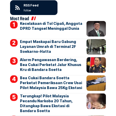
RSS Feed
Follow
Most Read
Kecelakaan di Tol Cipali, Anggota
DPRD Tangsel Meninggal Dunia
Empat Maskapai Baru Gabung
Layanan Umrah di Terminal 2F
Soekarno-Hatta
Alarm Pengawasan Berdering,
Bea Cukai Perketat Jalur Khusus
Kru di Bandara Soetta
Bea Cukai Bandara Soetta
Perketat Pemeriksaan Crew Usai
Pilot Malaysia Bawa 25Kg Ekstasi
Terungkap! Pilot Malaysia
Pecandu Narkoba 20 Tahun,
Ditangkap Bawa Ekstasi di
Bandara Soetta