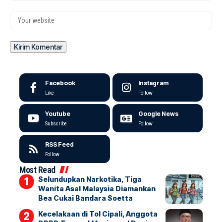
Facebook
Instagram
Like
Follow
Youtube
Google News
Subscribe
Follow
RSS Feed
Follow
Most Read
Selundupkan Narkotika, Tiga
Wanita Asal Malaysia Diamankan
Bea Cukai Bandara Soetta
Kecelakaan di Tol Cipali, Anggota