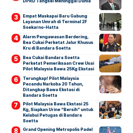
DPRD Tangsel Meninggal Dunia
Empat Maskapai Baru Gabung
Layanan Umrah di Terminal 2F
Soekarno-Hatta
Alarm Pengawasan Berdering,
Bea Cukai Perketat Jalur Khusus
Kru di Bandara Soetta
Bea Cukai Bandara Soetta
Perketat Pemeriksaan Crew Usai
Pilot Malaysia Bawa 25Kg Ekstasi
Terungkap! Pilot Malaysia
Pecandu Narkoba 20 Tahun,
Ditangkap Bawa Ekstasi di
Bandara Soetta
Pilot Malaysia Bawa Ekstasi 25
Kg, Siapkan Urine “Bersih” untuk
Kelabui Petugas di Bandara
Soetta
Grand Opening Metropolis Padel