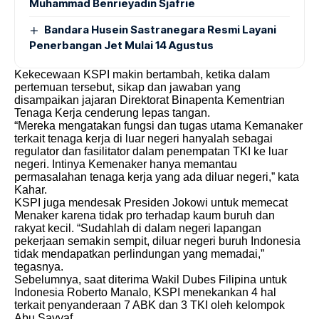
Muhammad Benrieyadin Sjafrie
Bandara Husein Sastranegara Resmi Layani
Penerbangan Jet Mulai 14 Agustus
Kekecewaan KSPI makin bertambah, ketika dalam
pertemuan tersebut, sikap dan jawaban yang
disampaikan jajaran Direktorat Binapenta Kementrian
Tenaga Kerja cenderung lepas tangan.
“Mereka mengatakan fungsi dan tugas utama Kemanaker
terkait tenaga kerja di luar negeri hanyalah sebagai
regulator dan fasilitator dalam penempatan TKI ke luar
negeri. Intinya Kemenaker hanya memantau
permasalahan tenaga kerja yang ada diluar negeri,” kata
Kahar.
KSPI juga mendesak Presiden Jokowi untuk memecat
Menaker karena tidak pro terhadap kaum buruh dan
rakyat kecil. “Sudahlah di dalam negeri lapangan
pekerjaan semakin sempit, diluar negeri buruh Indonesia
tidak mendapatkan perlindungan yang memadai,”
tegasnya.
Sebelumnya, saat diterima Wakil Dubes Filipina untuk
Indonesia Roberto Manalo, KSPI menekankan 4 hal
terkait penyanderaan 7 ABK dan 3 TKI oleh kelompok
Abu Sayyaf.