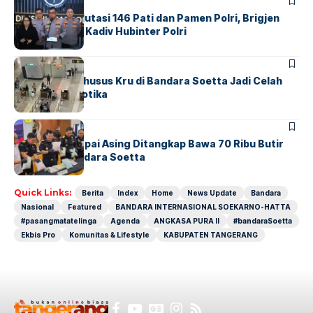
BERITA
Mabes Polri Mutasi 146 Pati dan Pamen Polri, Brigjen
Untung Jabat Kadiv Hubinter Polri
BANDARA
BERITA
Ketika Jalur Khusus Kru di Bandara Soetta Jadi Celah
Sindikat Narkotika
BANDARA
BERITA
Kopilot Maskapai Asing Ditangkap Bawa 70 Ribu Butir
Ekstasi di Bandara Soetta
Quick Links:
Berita
Index
Home
News Update
Bandara
Nasional
Featured
BANDARA INTERNASIONAL SOEKARNO-HATTA
#pasangmatatelinga
Agenda
ANGKASA PURA II
#bandaraSoetta
Ekbis Pro
Komunitas & Lifestyle
KABUPATEN TANGERANG