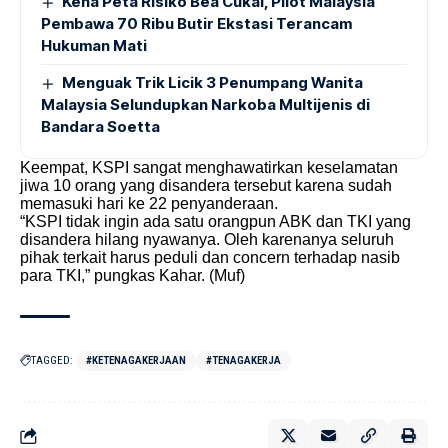
Kena Peta Risiko Bea Cukai, Pilot Malaysia
Pembawa 70 Ribu Butir Ekstasi Terancam
Hukuman Mati
Menguak Trik Licik 3 Penumpang Wanita
Malaysia Selundupkan Narkoba Multijenis di
Bandara Soetta
Keempat, KSPI sangat menghawatirkan keselamatan
jiwa 10 orang yang disandera tersebut karena sudah
memasuki hari ke 22 penyanderaan.
“KSPI tidak ingin ada satu orangpun ABK dan TKI yang
disandera hilang nyawanya. Oleh karenanya seluruh
pihak terkait harus peduli dan concern terhadap nasib
para TKI,” pungkas Kahar. (Muf)
TAGGED:
#KETENAGAKERJAAN
#TENAGAKERJA