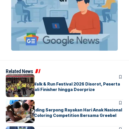
Related News
BERITA
INDEX
Tangsel Fun Walk & Run Festival 2026 Disorot, Peserta
Keluhkan Medali Finisher hingga Doorprize
BERITA
INDEX
Atria Hotel Gading Serpong Rayakan Hari Anak Nasional
Lewat Family Coloring Competition Bersama Greebel
Indonesia