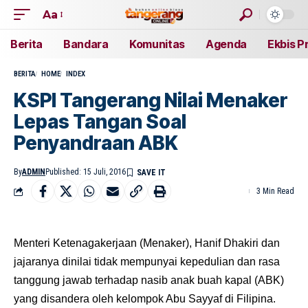
Aa
Berita
Bandara
Komunitas
Agenda
Ekbis P
BERITA
HOME
INDEX
KSPI Tangerang Nilai Menaker
Lepas Tangan Soal
Penyandraan ABK
By
ADMIN
Published: 15 Juli, 2016
3 Min Read
Menteri Ketenagakerjaan (Menaker), Hanif Dhakiri dan
jajaranya dinilai tidak mempunyai kepedulian dan rasa
tanggung jawab terhadap nasib anak buah kapal (ABK)
yang disandera oleh kelompok Abu Sayyaf di Filipina.