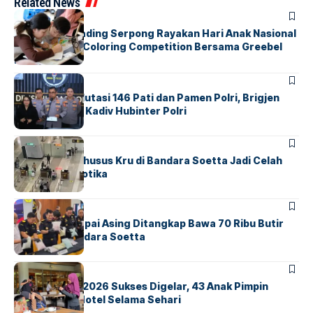
Related News
BERITA
INDEX
Atria Hotel Gading Serpong Rayakan Hari Anak Nasional
Lewat Family Coloring Competition Bersama Greebel
Indonesia
BERITA
Mabes Polri Mutasi 146 Pati dan Pamen Polri, Brigjen
Untung Jabat Kadiv Hubinter Polri
BANDARA
BERITA
Ketika Jalur Khusus Kru di Bandara Soetta Jadi Celah
Sindikat Narkotika
BANDARA
BERITA
Kopilot Maskapai Asing Ditangkap Bawa 70 Ribu Butir
Ekstasi di Bandara Soetta
BERITA
INDEX
GM For A Day 2026 Sukses Digelar, 43 Anak Pimpin
Operasional Hotel Selama Sehari