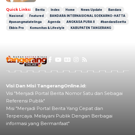
Quick Links:
Berita
Index
Home
News Update
Bandara
Nasional
Featured
BANDARA INTERNASIONAL SOEKARNO-HATTA
#pasangmatatelinga
Agenda
ANGKASA PURA II
#bandaraSoetta
Ekbis Pro
Komunitas & Lifestyle
KABUPATEN TANGERANG
Visi Dan Misi TangerangOnline.id:
Visi "Menjadi Portal Berita Nomor Satu dan Sebagai
Referensi Publik"
Misi "Menjadi Portal Berita Yang Cepat dan
Terpercaya. Melayani Publik Dengan Berbagai
informasi yang Bermanfaat"