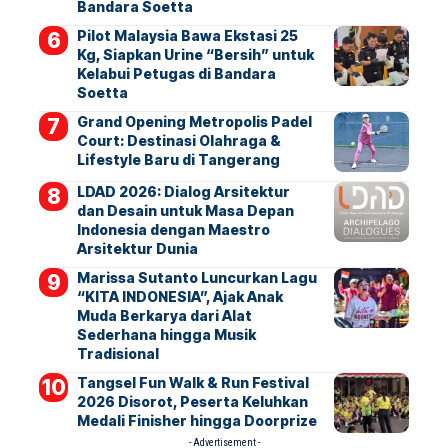
Bandara Soetta
Pilot Malaysia Bawa Ekstasi 25
Kg, Siapkan Urine “Bersih” untuk
Kelabui Petugas di Bandara
Soetta
Grand Opening Metropolis Padel
Court: Destinasi Olahraga &
Lifestyle Baru di Tangerang
LDAD 2026: Dialog Arsitektur
dan Desain untuk Masa Depan
Indonesia dengan Maestro
Arsitektur Dunia
Marissa Sutanto Luncurkan Lagu
“KITA INDONESIA”, Ajak Anak
Muda Berkarya dari Alat
Sederhana hingga Musik
Tradisional
Tangsel Fun Walk & Run Festival
2026 Disorot, Peserta Keluhkan
Medali Finisher hingga Doorprize
- Advertisement -