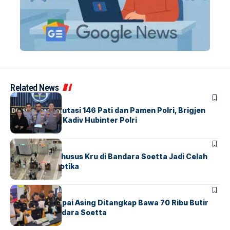
Related News
BERITA
Mabes Polri Mutasi 146 Pati dan Pamen Polri, Brigjen
Untung Jabat Kadiv Hubinter Polri
BANDARA
BERITA
Ketika Jalur Khusus Kru di Bandara Soetta Jadi Celah
Sindikat Narkotika
BANDARA
BERITA
Kopilot Maskapai Asing Ditangkap Bawa 70 Ribu Butir
Ekstasi di Bandara Soetta