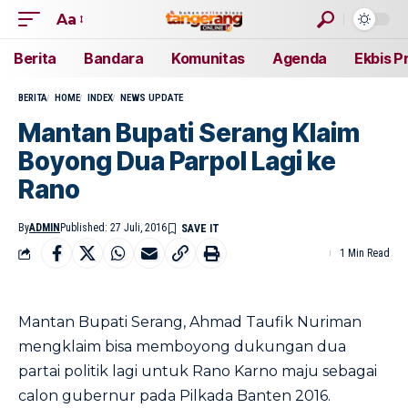
Aa
Berita
Bandara
Komunitas
Agenda
Ekbis P
BERITA
HOME
INDEX
NEWS UPDATE
Mantan Bupati Serang Klaim
Boyong Dua Parpol Lagi ke
Rano
By
ADMIN
Published: 27 Juli, 2016
1 Min Read
Mantan Bupati Serang, Ahmad Taufik Nuriman
mengklaim bisa memboyong dukungan dua
partai politik lagi untuk Rano Karno maju sebagai
calon gubernur pada Pilkada Banten 2016.