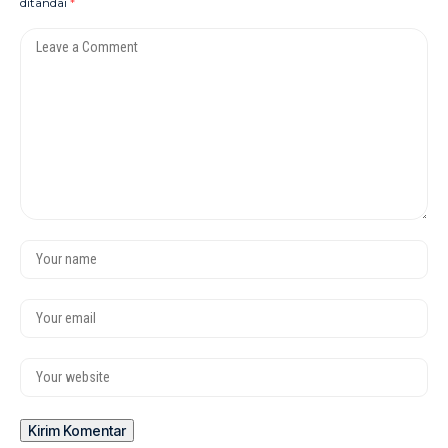
ditandai
*