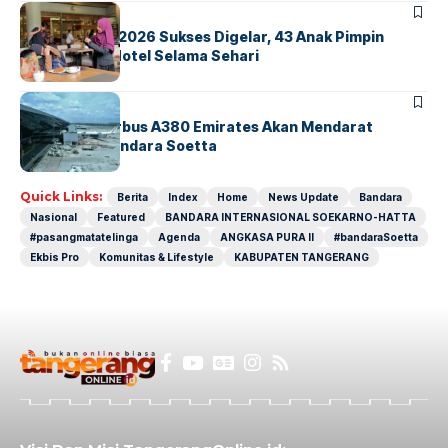
BERITA
INDEX
GM For A Day 2026 Sukses Digelar, 43 Anak Pimpin
Operasional Hotel Selama Sehari
BANDARA
BERITA
8 Agustus, Airbus A380 Emirates Akan Mendarat
Perdana di Bandara Soetta
Quick Links:
Berita
Index
Home
News Update
Bandara
Nasional
Featured
BANDARA INTERNASIONAL SOEKARNO-HATTA
#pasangmatatelinga
Agenda
ANGKASA PURA II
#bandaraSoetta
Ekbis Pro
Komunitas & Lifestyle
KABUPATEN TANGERANG