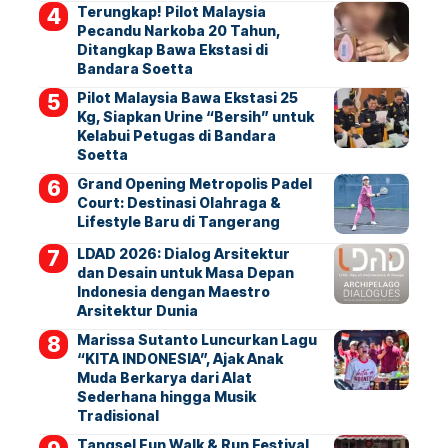
Terungkap! Pilot Malaysia
Pecandu Narkoba 20 Tahun,
Ditangkap Bawa Ekstasi di
Bandara Soetta
Pilot Malaysia Bawa Ekstasi 25
Kg, Siapkan Urine “Bersih” untuk
Kelabui Petugas di Bandara
Soetta
Grand Opening Metropolis Padel
Court: Destinasi Olahraga &
Lifestyle Baru di Tangerang
LDAD 2026: Dialog Arsitektur
dan Desain untuk Masa Depan
Indonesia dengan Maestro
Arsitektur Dunia
Marissa Sutanto Luncurkan Lagu
“KITA INDONESIA”, Ajak Anak
Muda Berkarya dari Alat
Sederhana hingga Musik
Tradisional
Tangsel Fun Walk & Run Festival