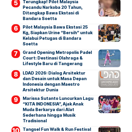
Terungkap! Pilot Malaysia
Pecandu Narkoba 20 Tahun,
Ditangkap Bawa Ekstasi di
Bandara Soetta
Pilot Malaysia Bawa Ekstasi 25
Kg, Siapkan Urine “Bersih” untuk
Kelabui Petugas di Bandara
Soetta
Grand Opening Metropolis Padel
Court: Destinasi Olahraga &
Lifestyle Baru di Tangerang
LDAD 2026: Dialog Arsitektur
dan Desain untuk Masa Depan
Indonesia dengan Maestro
Arsitektur Dunia
Marissa Sutanto Luncurkan Lagu
“KITA INDONESIA”, Ajak Anak
Muda Berkarya dari Alat
Sederhana hingga Musik
Tradisional
Tangsel Fun Walk & Run Festival