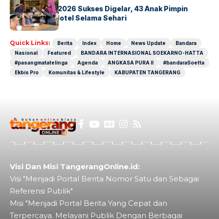
GM For A Day 2026 Sukses Digelar, 43 Anak Pimpin
Operasional Hotel Selama Sehari
Quick Links:
Berita
Index
Home
News Update
Bandara
Nasional
Featured
BANDARA INTERNASIONAL SOEKARNO-HATTA
#pasangmatatelinga
Agenda
ANGKASA PURA II
#bandaraSoetta
Ekbis Pro
Komunitas & Lifestyle
KABUPATEN TANGERANG
Visi Dan Misi TangerangOnline.id:
Visi "Menjadi Portal Berita Nomor Satu dan Sebagai
Referensi Publik"
Misi "Menjadi Portal Berita Yang Cepat dan
Terpercaya. Melayani Publik Dengan Berbagai