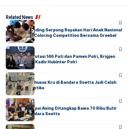
Related News
BERITA
INDEX
Atria Hotel Gading Serpong Rayakan Hari Anak Nasional
Lewat Family Coloring Competition Bersama Greebel
Indonesia
BERITA
Mabes Polri Mutasi 146 Pati dan Pamen Polri, Brigjen
Untung Jabat Kadiv Hubinter Polri
BANDARA
BERITA
Ketika Jalur Khusus Kru di Bandara Soetta Jadi Celah
Sindikat Narkotika
BANDARA
BERITA
Kopilot Maskapai Asing Ditangkap Bawa 70 Ribu Butir
Ekstasi di Bandara Soetta
BERITA
INDEX