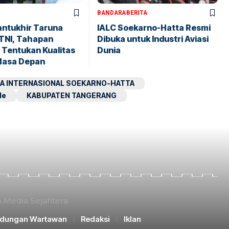
BANDARA
BERITA
antukhir Taruna
IALC Soekarno-Hatta Resmi
TNI, Tahapan
Dibuka untuk Industri Aviasi
 Tentukan Kualitas
Dunia
Masa Depan
A INTERNASIONAL SOEKARNO-HATTA
le
KABUPATEN TANGERANG
n Media Sejahtera
ndungan Wartawan
Redaksi
Iklan