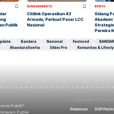
BANDARA
BERITA
BERITA
elar
Citilink Operasikan 43
Sidang P
ong
Armada, Perkuat Pasar LCC
Akademi 
an Publik
Nasional
Strategis
Perwira 
pdate
Bandara
Nasional
Featured
BANDAR
#bandaraSoetta
Ekbis Pro
Komunitas & Lifesty
Penerbit: PT Bante
rensi Publik"
Pedoman
SOP Perli
Melayani Publik