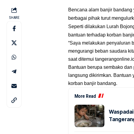
Bencana alam banjir bandang y
SHARE
berbagai pihak turut mengulur
Seperti dilakukan Lurah Bojo
bantuan terhadap korban banji
“Saya melakukan penyaluran b
mengurangi beban saudara kita
saat ditemui
tangerangonline.i
Bantuan berupa sembako dan p
langsung dikirimkan. Bantuan 
korban banjir bandang.
More Read
Waspadai 
Tangerang