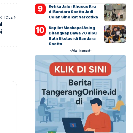
Ketika Jalur Khusus Kru
di Bandara Soetta Jadi
Celah Sindikat Narkotika
RTICLE
l
Kopilot Maskapai Asing
i
Ditangkap Bawa 70 Ribu
Butir Ekstasi di Bandara
Soetta
- Advertisement -