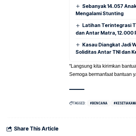
Sebanyak 14.057 Anak
Mengalami Stunting
Latihan Terintegrasi T
dan Antar Matra, 12.000 P
Kasau Diangkat Jadi W
Soliditas Antar TNI dan 
“Langsung kita kirimkan bantua
Semoga bermanfaat bantuan yan
TAGGED:
#BENCANA
#KESETIAKAW
Share This Article