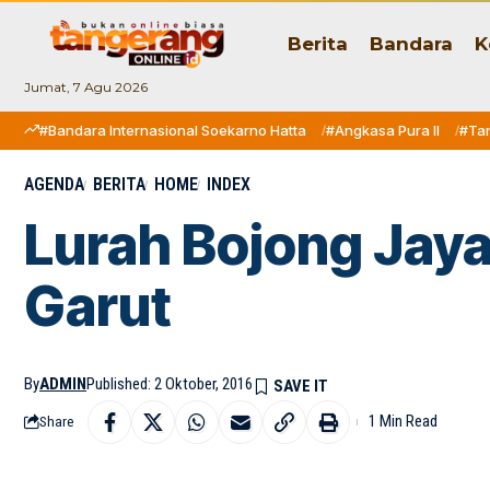
Berita
Bandara
K
Jumat, 7 Agu 2026
#Bandara Internasional Soekarno Hatta
#Angkasa Pura II
#Ta
AGENDA
BERITA
HOME
INDEX
Lurah Bojong Jaya
Garut
By
ADMIN
Published: 2 Oktober, 2016
1 Min Read
Share