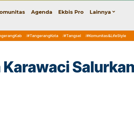
omunitas
Agenda
Ekbis Pro
Lainnya
ngerangKab
#TangerangKota
#Tangsel
#Komunitas&LifeStyle
 Karawaci Salurkan