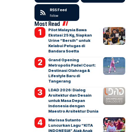
RSS Feed
Follow
Most Read
Pilot Malaysia Bawa
Ekstasi 25 Kg, Siapkan
Urine “Bersih” untuk
Kelabui Petugas di
Bandara Soetta
Grand Opening
Metropolis Padel Court:
Destinasi Olahraga &
Lifestyle Baru di
Tangerang
LDAD 2026: Dialog
Arsitektur dan Desain
untuk Masa Depan
Indonesia dengan
Maestro Arsitektur Dunia
Marissa Sutanto
Luncurkan Lagu “KITA
INDONESIA”, Ajak Anak