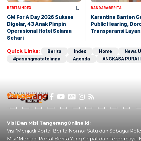
BERITA
INDEX
BANDARA
BERITA
GM For A Day 2026 Sukses
Karantina Banten G
Digelar, 43 Anak Pimpin
Public Hearing, Dor
Operasional Hotel Selama
Transparansi Layan
Sehari
Quick Links:
Berita
Index
Home
News U
#pasangmatatelinga
Agenda
ANGKASA PURA II
Visi Dan Misi TangerangOnline.id:
Visi "Menjadi Portal Berita Nomor Satu dan Sebagai Refe
Misi "Menjadi Portal Berita Yang Cepat dan Terpercaya. 