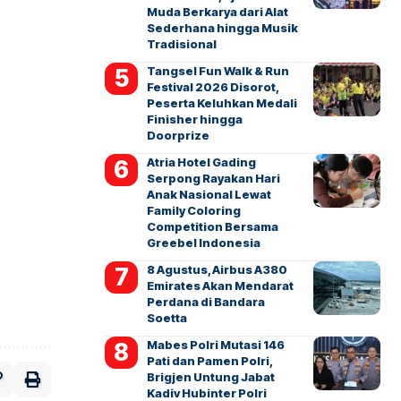
Muda Berkarya dari Alat
Sederhana hingga Musik
Tradisional
Tangsel Fun Walk & Run
Festival 2026 Disorot,
Peserta Keluhkan Medali
Finisher hingga
Doorprize
Atria Hotel Gading
Serpong Rayakan Hari
Anak Nasional Lewat
Family Coloring
Competition Bersama
Greebel Indonesia
8 Agustus, Airbus A380
Emirates Akan Mendarat
Perdana di Bandara
Soetta
Mabes Polri Mutasi 146
Pati dan Pamen Polri,
Brigjen Untung Jabat
Kadiv Hubinter Polri