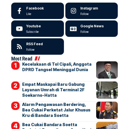
Facebook
Instagram
Like
Follow
Youtube
Google News
Subscribe
Follow
RSS Feed
Follow
Most Read
Kecelakaan di Tol Cipali, Anggota
DPRD Tangsel Meninggal Dunia
Empat Maskapai Baru Gabung
Layanan Umrah di Terminal 2F
Soekarno-Hatta
Alarm Pengawasan Berdering,
Bea Cukai Perketat Jalur Khusus
Kru di Bandara Soetta
Bea Cukai Bandara Soetta