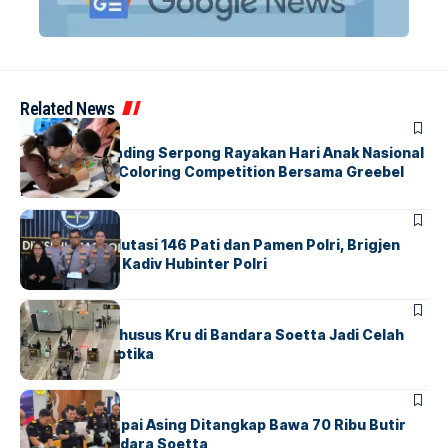
Related News
BERITA
INDEX
Atria Hotel Gading Serpong Rayakan Hari Anak Nasional
Lewat Family Coloring Competition Bersama Greebel
Indonesia
BERITA
Mabes Polri Mutasi 146 Pati dan Pamen Polri, Brigjen
Untung Jabat Kadiv Hubinter Polri
BANDARA
BERITA
Ketika Jalur Khusus Kru di Bandara Soetta Jadi Celah
Sindikat Narkotika
BANDARA
BERITA
Kopilot Maskapai Asing Ditangkap Bawa 70 Ribu Butir
Ekstasi di Bandara Soetta