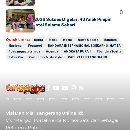
BERITA
INDEX
GM For A Day 2026 Sukses Digelar, 43 Anak Pimpin
Operasional Hotel Selama Sehari
Quick Links:
Berita
Index
Home
News Update
Bandara
Nasional
Featured
BANDARA INTERNASIONAL SOEKARNO-HATTA
#pasangmatatelinga
Agenda
ANGKASA PURA II
#bandaraSoetta
Ekbis Pro
Komunitas & Lifestyle
KABUPATEN TANGERANG
Visi Dan Misi TangerangOnline.id:
Visi "Menjadi Portal Berita Nomor Satu dan Sebagai
Referensi Publik"