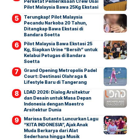
Perketat Pemeriksaan Crew Usai
Pilot Malaysia Bawa 25Kg Ekstasi
Terungkap! Pilot Malaysia
Pecandu Narkoba 20 Tahun,
Ditangkap Bawa Ekstasi di
Bandara Soetta
Pilot Malaysia Bawa Ekstasi 25
Kg, Siapkan Urine “Bersih” untuk
Kelabui Petugas di Bandara
Soetta
Grand Opening Metropolis Padel
Court: Destinasi Olahraga &
Lifestyle Baru di Tangerang
LDAD 2026: Dialog Arsitektur
dan Desain untuk Masa Depan
Indonesia dengan Maestro
Arsitektur Dunia
Marissa Sutanto Luncurkan Lagu
“KITA INDONESIA”, Ajak Anak
Muda Berkarya dari Alat
Sederhana hingga Musik