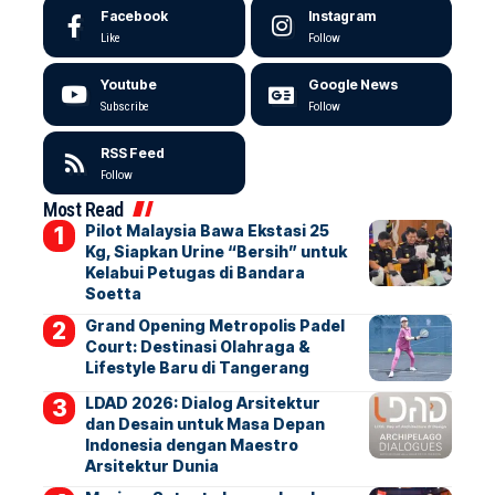
Facebook
Instagram
Like
Follow
Youtube
Google News
Subscribe
Follow
RSS Feed
Follow
Most Read
Pilot Malaysia Bawa Ekstasi 25
Kg, Siapkan Urine “Bersih” untuk
Kelabui Petugas di Bandara
Soetta
Grand Opening Metropolis Padel
Court: Destinasi Olahraga &
Lifestyle Baru di Tangerang
LDAD 2026: Dialog Arsitektur
dan Desain untuk Masa Depan
Indonesia dengan Maestro
Arsitektur Dunia