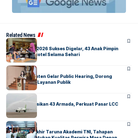
Related News
BERITA
INDEX
GM For A Day 2026 Sukses Digelar, 43 Anak Pimpin
Operasional Hotel Selama Sehari
BANDARA
BERITA
Karantina Banten Gelar Public Hearing, Dorong
Transparansi Layanan Publik
BANDARA
BERITA
Citilink Operasikan 43 Armada, Perkuat Pasar LCC
Nasional
BERITA
Sidang Pantukhir Taruna Akademi TNI, Tahapan
Strategis Tentukan Kualitas Perwira Masa Depan