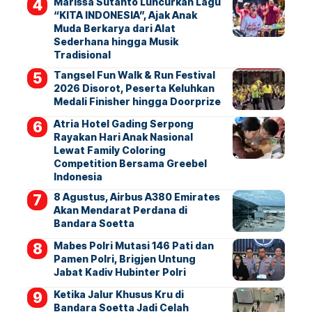
Marissa Sutanto Luncurkan Lagu
“KITA INDONESIA”, Ajak Anak
Muda Berkarya dari Alat
Sederhana hingga Musik
Tradisional
Tangsel Fun Walk & Run Festival
2026 Disorot, Peserta Keluhkan
Medali Finisher hingga Doorprize
Atria Hotel Gading Serpong
Rayakan Hari Anak Nasional
Lewat Family Coloring
Competition Bersama Greebel
Indonesia
8 Agustus, Airbus A380 Emirates
Akan Mendarat Perdana di
Bandara Soetta
Mabes Polri Mutasi 146 Pati dan
Pamen Polri, Brigjen Untung
Jabat Kadiv Hubinter Polri
Ketika Jalur Khusus Kru di
Bandara Soetta Jadi Celah