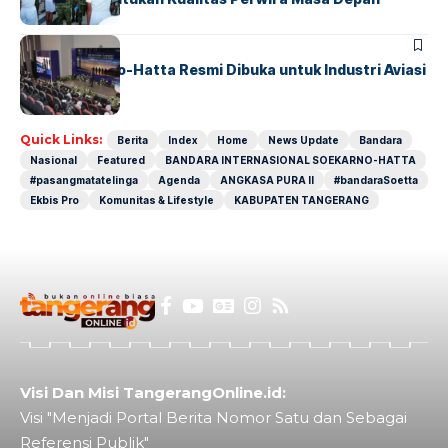
BANDARA
BERITA
IALC Soekarno-Hatta Resmi Dibuka untuk Industri Aviasi
Dunia
Quick Links:
Berita
Index
Home
News Update
Bandara
Nasional
Featured
BANDARA INTERNASIONAL SOEKARNO-HATTA
#pasangmatatelinga
Agenda
ANGKASA PURA II
#bandaraSoetta
Ekbis Pro
Komunitas & Lifestyle
KABUPATEN TANGERANG
Visi Dan Misi TangerangOnline.id:
Visi "Menjadi Portal Berita Nomor Satu dan Sebagai
Referensi Publik"