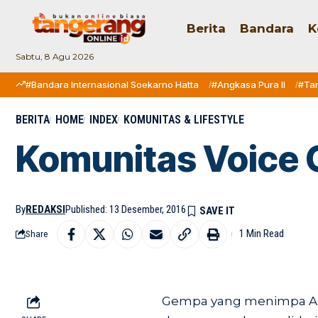
Berita
Bandara
K
Sabtu, 8 Agu 2026
#Bandara Internasional Soekarno Hatta
#Angkasa Pura II
#Ta
BERITA
HOME
INDEX
KOMUNITAS & LIFESTYLE
Komunitas Voice
By
REDAKSI
Published: 13 Desember, 2016
1 Min Read
Share
Gempa yang menimpa Ac