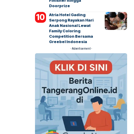
Finisher hingga
Doorprize
Atria Hotel Gading
Serpong Rayakan Hari
Anak Nasional Lewat
Family Coloring
Competition Bersama
Greebel Indonesia
- Advertisement -