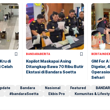
BANDARA
BERITA
BERITA
INDE
Kru di
Kopilot Maskapai Asing
GM For A
i Celah
Ditangkap Bawa 70 Ribu Butir
Digelar, 
Ekstasi di Bandara Soetta
Operasio
Sehari
pdate
Bandara
Nasional
Featured
BANDAR
#bandaraSoetta
Ekbis Pro
Komunitas & Lifesty