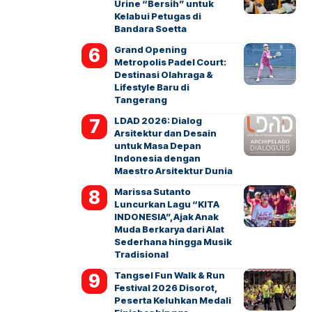
Urine “Bersih” untuk
Kelabui Petugas di
Bandara Soetta
Grand Opening
Metropolis Padel Court:
Destinasi Olahraga &
Lifestyle Baru di
Tangerang
LDAD 2026: Dialog
Arsitektur dan Desain
untuk Masa Depan
Indonesia dengan
Maestro Arsitektur Dunia
Marissa Sutanto
Luncurkan Lagu “KITA
INDONESIA”, Ajak Anak
Muda Berkarya dari Alat
Sederhana hingga Musik
Tradisional
Tangsel Fun Walk & Run
Festival 2026 Disorot,
Peserta Keluhkan Medali