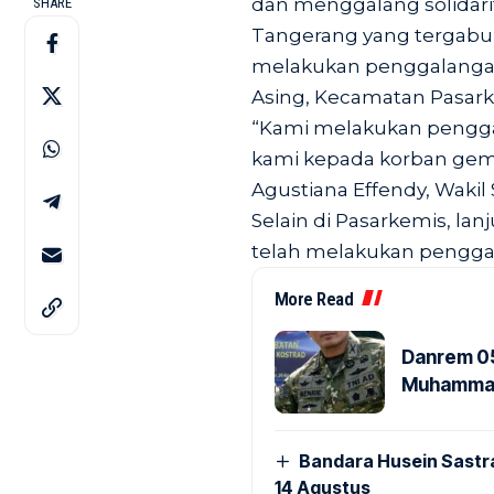
dan menggalang solidar
SHARE
Tangerang yang tergabu
melakukan penggalangan
Asing, Kecamatan Pasar
“Kami melakukan pengga
kami kepada korban gemp
Agustiana Effendy, Wakil S
Selain di Pasarkemis, la
telah melakukan pengga
More Read
Danrem 05
Muhammad 
Bandara Husein Sastr
14 Agustus