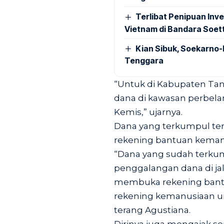
Terlibat Penipuan Inve
Vietnam di Bandara Soet
Kian Sibuk, Soekarno-
Tenggara
“Untuk di Kabupaten Tan
dana di kawasan perbelan
Kemis,” ujarnya.
Dana yang terkumpul ter
rekening bantuan keman
“Dana yang sudah terkump
penggalangan dana di ja
membuka rekening bantua
rekening kemanusiaan u
terang Agustiana.