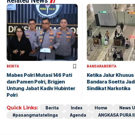
Related News
BERITA
BANDARA
BERITA
Mabes Polri Mutasi 146 Pati
Ketika Jalur Khusus 
dan Pamen Polri, Brigjen
Bandara Soetta Jad
Untung Jabat Kadiv Hubinter
Sindikat Narkotika
Polri
Quick Links:
Berita
Index
Home
News U
#pasangmatatelinga
Agenda
ANGKASA PURA II