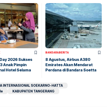
X
BANDARA
BERITA
 Day 2026 Sukses
8 Agustus, Airbus A380
43 Anak Pimpin
Emirates Akan Mendarat
nal Hotel Selama
Perdana di Bandara Soetta
A INTERNASIONAL SOEKARNO-HATTA
le
KABUPATEN TANGERANG