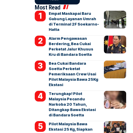
Most Read
Empat Maskapai Baru
Gabung Layanan Umrah
di Terminal 2F Soekarno-
Hatta
Alarm Pengawasan
Berdering, Bea Cukai
Perketat Jalur Khusus
Kru di Bandara Soetta
Bea Cukai Bandara
Soetta Perketat
Pemeriksaan Crew Usai
Pilot Malaysia Bawa 25Kg
Ekstasi
Terungkap! Pilot
Malaysia Pecandu
Narkoba 20 Tahun,
Ditangkap Bawa Ekstasi
di Bandara Soetta
Pilot Malaysia Bawa
Ekstasi 25 Kg, Siapkan