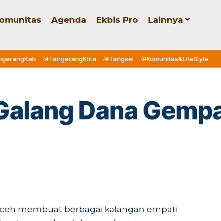
omunitas
Agenda
Ekbis Pro
Lainnya
ngerangKab
#TangerangKota
#Tangsel
#Komunitas&LifeStyle
 Galang Dana Gemp
eh membuat berbagai kalangan empati