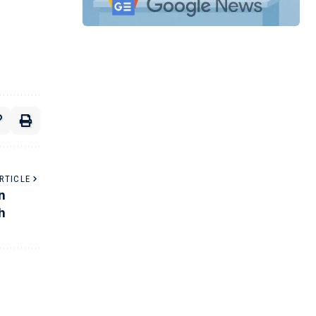
RTICLE
n
h