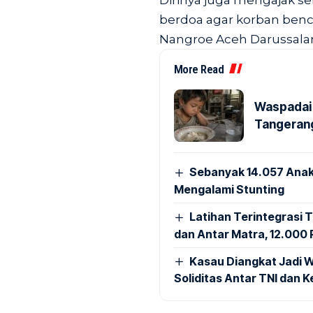
Dirinya juga mengajak 
berdoa agar korban ben
Nangroe Aceh Darussalam
More Read
Waspadai 
Tangerang
Sebanyak 14.057 Anak
Mengalami Stunting
Latihan Terintegrasi T
dan Antar Matra, 12.000 P
Kasau Diangkat Jadi W
Soliditas Antar TNI dan 