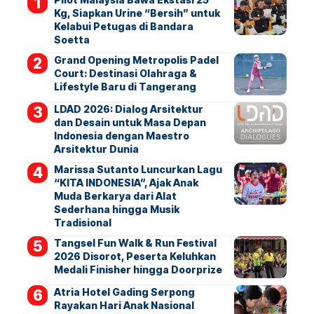
Kg, Siapkan Urine “Bersih” untuk
Kelabui Petugas di Bandara
Soetta
Grand Opening Metropolis Padel
Court: Destinasi Olahraga &
Lifestyle Baru di Tangerang
LDAD 2026: Dialog Arsitektur
dan Desain untuk Masa Depan
Indonesia dengan Maestro
Arsitektur Dunia
Marissa Sutanto Luncurkan Lagu
“KITA INDONESIA”, Ajak Anak
Muda Berkarya dari Alat
Sederhana hingga Musik
Tradisional
Tangsel Fun Walk & Run Festival
2026 Disorot, Peserta Keluhkan
Medali Finisher hingga Doorprize
Atria Hotel Gading Serpong
Rayakan Hari Anak Nasional