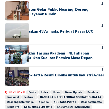
BANDARA
BERITA
Karantina Banten Gelar Public Hearing, Dorong
Transparansi Layanan Publik
BANDARA
BERITA
Citilink Operasikan 43 Armada, Perkuat Pasar LCC
Nasional
BERITA
Sidang Pantukhir Taruna Akademi TNI, Tahapan
Strategis Tentukan Kualitas Perwira Masa Depan
BANDARA
BERITA
IALC Soekarno-Hatta Resmi Dibuka untuk Industri Aviasi
Dunia
Quick Links:
Berita
Index
Home
News Update
Bandara
Nasional
Featured
BANDARA INTERNASIONAL SOEKARNO-HATTA
#pasangmatatelinga
Agenda
ANGKASA PURA II
#bandaraSoetta
Ekbis Pro
Komunitas & Lifestyle
KABUPATEN TANGERANG