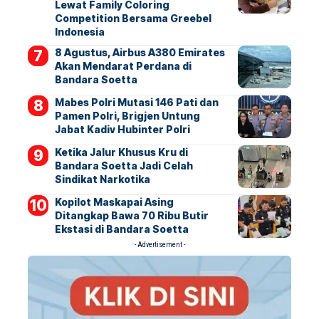
Lewat Family Coloring
Competition Bersama Greebel
Indonesia
8 Agustus, Airbus A380 Emirates
Akan Mendarat Perdana di
Bandara Soetta
Mabes Polri Mutasi 146 Pati dan
Pamen Polri, Brigjen Untung
Jabat Kadiv Hubinter Polri
Ketika Jalur Khusus Kru di
Bandara Soetta Jadi Celah
Sindikat Narkotika
Kopilot Maskapai Asing
Ditangkap Bawa 70 Ribu Butir
Ekstasi di Bandara Soetta
- Advertisement -