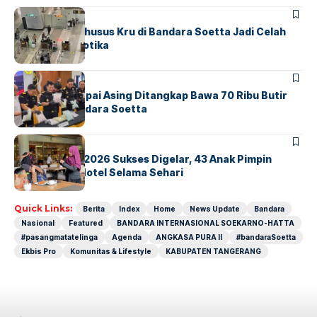
BANDARA
BERITA
Ketika Jalur Khusus Kru di Bandara Soetta Jadi Celah
Sindikat Narkotika
BANDARA
BERITA
Kopilot Maskapai Asing Ditangkap Bawa 70 Ribu Butir
Ekstasi di Bandara Soetta
BERITA
INDEX
GM For A Day 2026 Sukses Digelar, 43 Anak Pimpin
Operasional Hotel Selama Sehari
Quick Links:
Berita
Index
Home
News Update
Bandara
Nasional
Featured
BANDARA INTERNASIONAL SOEKARNO-HATTA
#pasangmatatelinga
Agenda
ANGKASA PURA II
#bandaraSoetta
Ekbis Pro
Komunitas & Lifestyle
KABUPATEN TANGERANG