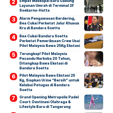
Empat Maskapai Baru Gabung
Layanan Umrah di Terminal 2F
Soekarno-Hatta
Alarm Pengawasan Berdering,
Bea Cukai Perketat Jalur Khusus
Kru di Bandara Soetta
Bea Cukai Bandara Soetta
Perketat Pemeriksaan Crew Usai
Pilot Malaysia Bawa 25Kg Ekstasi
Terungkap! Pilot Malaysia
Pecandu Narkoba 20 Tahun,
Ditangkap Bawa Ekstasi di
Bandara Soetta
Pilot Malaysia Bawa Ekstasi 25
Kg, Siapkan Urine “Bersih” untuk
Kelabui Petugas di Bandara
Soetta
Grand Opening Metropolis Padel
Court: Destinasi Olahraga &
Lifestyle Baru di Tangerang