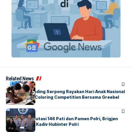
Related News
BERITA
INDEX
Atria Hotel Gading Serpong Rayakan Hari Anak Nasional
Lewat Family Coloring Competition Bersama Greebel
Indonesia
BERITA
Mabes Polri Mutasi 146 Pati dan Pamen Polri, Brigjen
Untung Jabat Kadiv Hubinter Polri