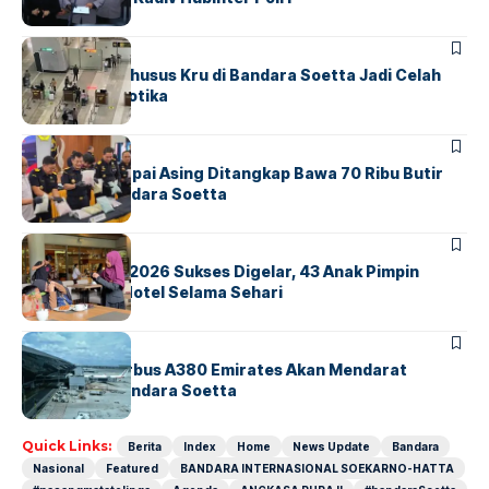
BANDARA
BERITA
Ketika Jalur Khusus Kru di Bandara Soetta Jadi Celah
Sindikat Narkotika
BANDARA
BERITA
Kopilot Maskapai Asing Ditangkap Bawa 70 Ribu Butir
Ekstasi di Bandara Soetta
BERITA
INDEX
GM For A Day 2026 Sukses Digelar, 43 Anak Pimpin
Operasional Hotel Selama Sehari
BANDARA
BERITA
8 Agustus, Airbus A380 Emirates Akan Mendarat
Perdana di Bandara Soetta
Quick Links:
Berita
Index
Home
News Update
Bandara
Nasional
Featured
BANDARA INTERNASIONAL SOEKARNO-HATTA