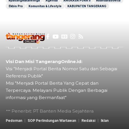
#pasangmatatelinga
Agenda
ANGKASA PURA II
#bandaraSoetta
Ekbis Pro
Komunitas & Lifestyle
KABUPATEN TANGERANG
Visi Dan Misi TangerangOnline.id:
Visi "Menjadi Portal Berita Nomor Satu dan Sebagai
Referensi Publik"
Misi "Menjadi Portal Berita Yang Cepat dan
Terpercaya. Melayani Publik Dengan Berbagai
informasi yang Bermanfaat"
Penerbit: PT Banten Media Sejahtera
Pedoman
SOP Perlindungan Wartawan
Redaksi
Iklan