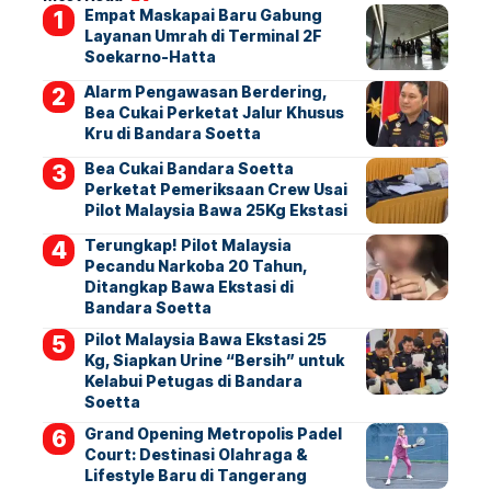
Empat Maskapai Baru Gabung
Layanan Umrah di Terminal 2F
Soekarno-Hatta
Alarm Pengawasan Berdering,
Bea Cukai Perketat Jalur Khusus
Kru di Bandara Soetta
Bea Cukai Bandara Soetta
Perketat Pemeriksaan Crew Usai
Pilot Malaysia Bawa 25Kg Ekstasi
Terungkap! Pilot Malaysia
Pecandu Narkoba 20 Tahun,
Ditangkap Bawa Ekstasi di
Bandara Soetta
Pilot Malaysia Bawa Ekstasi 25
Kg, Siapkan Urine “Bersih” untuk
Kelabui Petugas di Bandara
Soetta
Grand Opening Metropolis Padel
Court: Destinasi Olahraga &
Lifestyle Baru di Tangerang