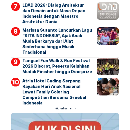
LDAD 2026: Dialog Arsitektur
dan Desain untuk Masa Depan
Indonesia dengan Maestro
Arsitektur Dunia
Marissa Sutanto Luncurkan Lagu
“KITA INDONESIA”, Ajak Anak
Muda Berkarya dari Alat
Sederhana hingga Musik
Tradisional
Tangsel Fun Walk & Run Festival
2026 Disorot, Peserta Keluhkan
Medali Finisher hingga Doorprize
Atria Hotel Gading Serpong
Rayakan Hari Anak Nasional
Lewat Family Coloring
Competition Bersama Greebel
Indonesia
- Advertisement -