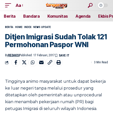
Aa
Berita
Bandara
Komunitas
Agenda
Ekbis P
BERITA
HOME
INDEX
NEWS UPDATE
Ditjen Imigrasi Sudah Tolak 121
Permohonan Paspor WNI
By
REDAKSI
Published: 17 Februari, 2017
3 Min Read
Tingginya animo masyarakat untuk dapat bekerja
ke luar negeri tanpa melalui prosedur yang
ditetapkan oleh pemerintah atau unprocedural
kian menambah pekerjaan rumah (PR) bagi
petugas Imigrasi di seluruh wilayah Indonesia.