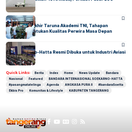
Nasional
BERITA
Sidang Pantukhir Taruna Akademi TNI, Tahapan
Strategis Tentukan Kualitas Perwira Masa Depan
BANDARA
BERITA
IALC Soekarno-Hatta Resmi Dibuka untuk Industri Aviasi
Dunia
Quick Links:
Berita
Index
Home
News Update
Bandara
Nasional
Featured
BANDARA INTERNASIONAL SOEKARNO-HATTA
#pasangmatatelinga
Agenda
ANGKASA PURA II
#bandaraSoetta
Ekbis Pro
Komunitas & Lifestyle
KABUPATEN TANGERANG