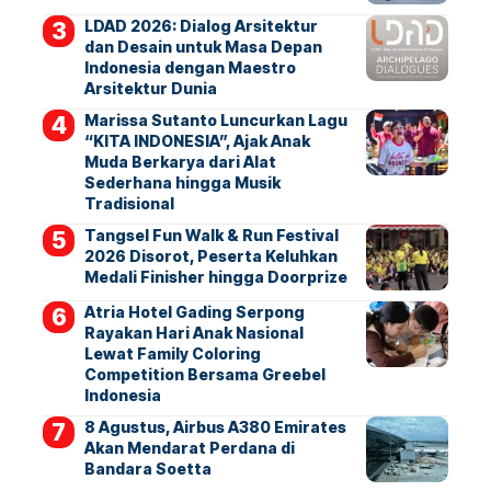
LDAD 2026: Dialog Arsitektur
dan Desain untuk Masa Depan
Indonesia dengan Maestro
Arsitektur Dunia
Marissa Sutanto Luncurkan Lagu
“KITA INDONESIA”, Ajak Anak
Muda Berkarya dari Alat
Sederhana hingga Musik
Tradisional
Tangsel Fun Walk & Run Festival
2026 Disorot, Peserta Keluhkan
Medali Finisher hingga Doorprize
Atria Hotel Gading Serpong
Rayakan Hari Anak Nasional
Lewat Family Coloring
Competition Bersama Greebel
Indonesia
8 Agustus, Airbus A380 Emirates
Akan Mendarat Perdana di
Bandara Soetta