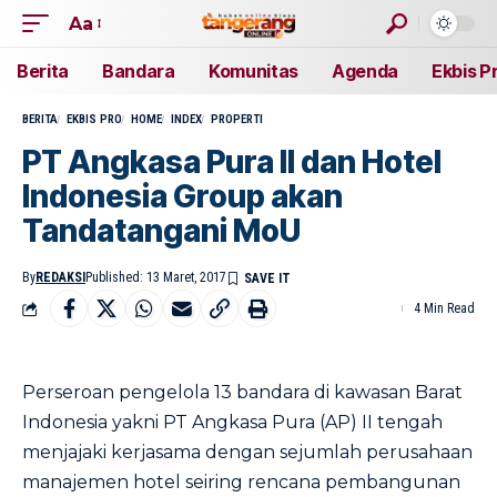
Aa
Berita
Bandara
Komunitas
Agenda
Ekbis P
BERITA
EKBIS PRO
HOME
INDEX
PROPERTI
PT Angkasa Pura II dan Hotel
Indonesia Group akan
Tandatangani MoU
By
REDAKSI
Published: 13 Maret, 2017
4 Min Read
Perseroan pengelola 13 bandara di kawasan Barat
Indonesia yakni PT Angkasa Pura (AP) II tengah
menjajaki kerjasama dengan sejumlah perusahaan
manajemen hotel seiring rencana pembangunan