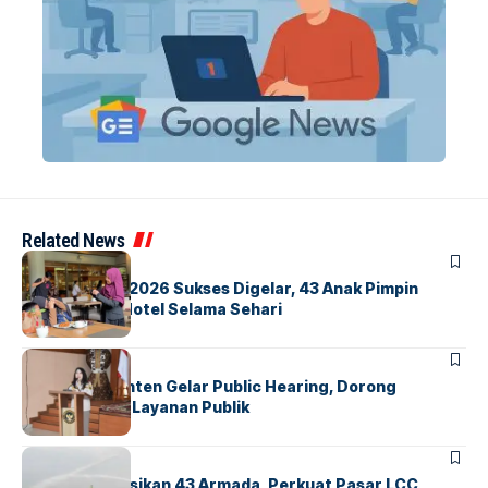
Related News
BERITA
INDEX
GM For A Day 2026 Sukses Digelar, 43 Anak Pimpin
Operasional Hotel Selama Sehari
BANDARA
BERITA
Karantina Banten Gelar Public Hearing, Dorong
Transparansi Layanan Publik
BANDARA
BERITA
Citilink Operasikan 43 Armada, Perkuat Pasar LCC