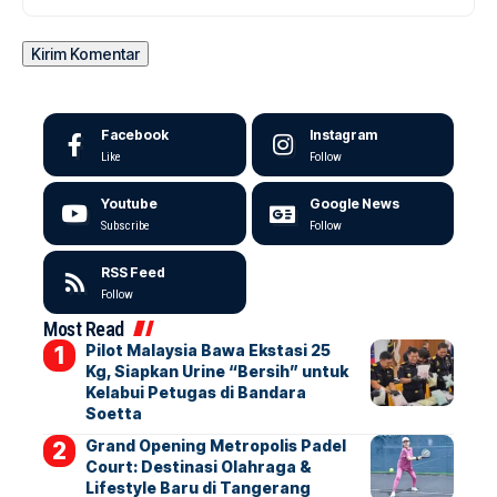
Facebook
Instagram
Like
Follow
Youtube
Google News
Subscribe
Follow
RSS Feed
Follow
Most Read
Pilot Malaysia Bawa Ekstasi 25
Kg, Siapkan Urine “Bersih” untuk
Kelabui Petugas di Bandara
Soetta
Grand Opening Metropolis Padel
Court: Destinasi Olahraga &
Lifestyle Baru di Tangerang