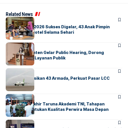
Related News
BERITA
INDEX
GM For A Day 2026 Sukses Digelar, 43 Anak Pimpin
Operasional Hotel Selama Sehari
BANDARA
BERITA
Karantina Banten Gelar Public Hearing, Dorong
Transparansi Layanan Publik
BANDARA
BERITA
Citilink Operasikan 43 Armada, Perkuat Pasar LCC
Nasional
BERITA
Sidang Pantukhir Taruna Akademi TNI, Tahapan
Strategis Tentukan Kualitas Perwira Masa Depan
BANDARA
BERITA