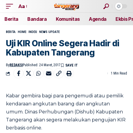
Aa
Berita
Bandara
Komunitas
Agenda
Ekbis P
BERITA
HOME
INDEX
NEWS UPDATE
Uji KIR Online Segera Hadir di
Kabupaten Tangerang
By
REDAKSI
Published: 24 Maret, 2017
1 Min Read
Kabar gembira bagi para pengemudi atau pemilik
kendaraan angkutan barang dan angkutan
umum. Dinas Perhubungan (Dishub) Kabupaten
Tangerang akan segera melakukan pengujian KIR
berbasis online.