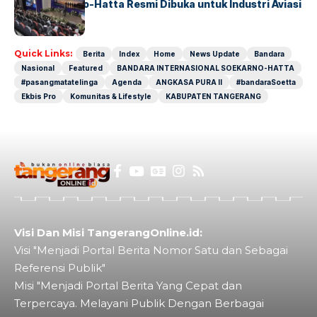
IALC Soekarno-Hatta Resmi Dibuka untuk Industri Aviasi
Dunia
Quick Links:
Berita
Index
Home
News Update
Bandara
Nasional
Featured
BANDARA INTERNASIONAL SOEKARNO-HATTA
#pasangmatatelinga
Agenda
ANGKASA PURA II
#bandaraSoetta
Ekbis Pro
Komunitas & Lifestyle
KABUPATEN TANGERANG
Visi Dan Misi TangerangOnline.id:
Visi "Menjadi Portal Berita Nomor Satu dan Sebagai
Referensi Publik"
Misi "Menjadi Portal Berita Yang Cepat dan
Terpercaya. Melayani Publik Dengan Berbagai