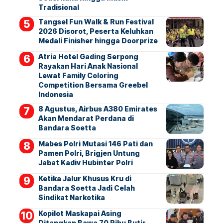
Tradisional
Tangsel Fun Walk & Run Festival
2026 Disorot, Peserta Keluhkan
Medali Finisher hingga Doorprize
Atria Hotel Gading Serpong
Rayakan Hari Anak Nasional
Lewat Family Coloring
Competition Bersama Greebel
Indonesia
8 Agustus, Airbus A380 Emirates
Akan Mendarat Perdana di
Bandara Soetta
Mabes Polri Mutasi 146 Pati dan
Pamen Polri, Brigjen Untung
Jabat Kadiv Hubinter Polri
Ketika Jalur Khusus Kru di
Bandara Soetta Jadi Celah
Sindikat Narkotika
Kopilot Maskapai Asing
Ditangkap Bawa 70 Ribu Butir