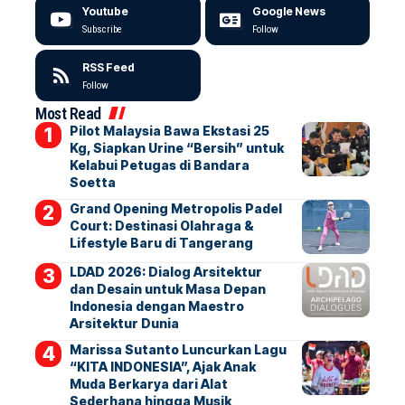
Youtube
Google News
Subscribe
Follow
RSS Feed
Follow
Most Read
Pilot Malaysia Bawa Ekstasi 25
Kg, Siapkan Urine “Bersih” untuk
Kelabui Petugas di Bandara
Soetta
Grand Opening Metropolis Padel
Court: Destinasi Olahraga &
Lifestyle Baru di Tangerang
LDAD 2026: Dialog Arsitektur
dan Desain untuk Masa Depan
Indonesia dengan Maestro
Arsitektur Dunia
Marissa Sutanto Luncurkan Lagu
“KITA INDONESIA”, Ajak Anak
Muda Berkarya dari Alat
Sederhana hingga Musik