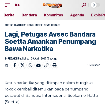
Aa
Berita
Bandara
Komunitas
Agenda
Ekbis P
BERITA
FEATURED
HOME
INDEX
NEWS UPDATE
Lagi, Petugas Avsec Bandara
Soetta Amankan Penumpang
Bawa Narkotika
By
REDAKSI
Published: 29 April, 2017
1 Min Read
Kasus narkotika yang disimpan dalam bungkus
rokok kembali ditemukan pada penumpang
pesawat di Bandara Internasional Soekarno-Hatta
(Soetta).