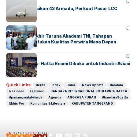
BANDARA
BERITA
Citilink Operasikan 43 Armada, Perkuat Pasar LCC
Nasional
BERITA
Sidang Pantukhir Taruna Akademi TNI, Tahapan
Strategis Tentukan Kualitas Perwira Masa Depan
BANDARA
BERITA
IALC Soekarno-Hatta Resmi Dibuka untuk Industri Aviasi
Dunia
Quick Links:
Berita
Index
Home
News Update
Bandara
Nasional
Featured
BANDARA INTERNASIONAL SOEKARNO-HATTA
#pasangmatatelinga
Agenda
ANGKASA PURA II
#bandaraSoetta
Ekbis Pro
Komunitas & Lifestyle
KABUPATEN TANGERANG