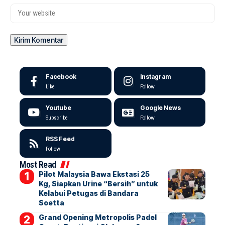
Facebook
Instagram
Like
Follow
Youtube
Google News
Subscribe
Follow
RSS Feed
Follow
Most Read
Pilot Malaysia Bawa Ekstasi 25
Kg, Siapkan Urine “Bersih” untuk
Kelabui Petugas di Bandara
Soetta
Grand Opening Metropolis Padel