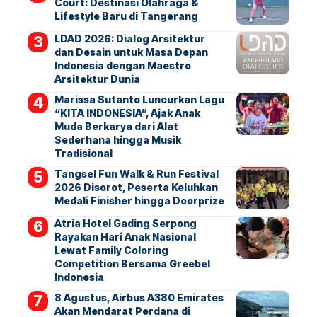
Court: Destinasi Olahraga &
Lifestyle Baru di Tangerang
LDAD 2026: Dialog Arsitektur
dan Desain untuk Masa Depan
Indonesia dengan Maestro
Arsitektur Dunia
Marissa Sutanto Luncurkan Lagu
“KITA INDONESIA”, Ajak Anak
Muda Berkarya dari Alat
Sederhana hingga Musik
Tradisional
Tangsel Fun Walk & Run Festival
2026 Disorot, Peserta Keluhkan
Medali Finisher hingga Doorprize
Atria Hotel Gading Serpong
Rayakan Hari Anak Nasional
Lewat Family Coloring
Competition Bersama Greebel
Indonesia
8 Agustus, Airbus A380 Emirates
Akan Mendarat Perdana di