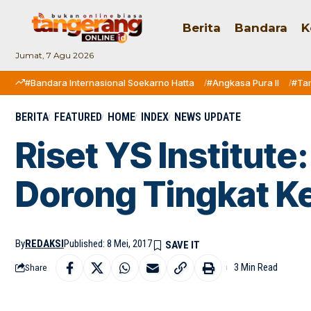
Berita
Bandara
K
Jumat, 7 Agu 2026
#Bandara Internasional Soekarno Hatta
#Angkasa Pura II
#Ta
BERITA
FEATURED
HOME
INDEX
NEWS UPDATE
Riset YS Institut
Dorong Tingkat K
By
REDAKSI
Published: 8 Mei, 2017
3 Min Read
Share