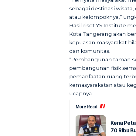
“Ternyata masyarakat me
sebagai destinasi wisat
atau kelompoknya,” ung
Hasil riset YS Institute 
Kota Tangerang akan ber
kepuasan masyarakat bila
dan komunitas.
“Pembangunan taman sec
pembangunan fisik semata,
pemanfaatan ruang terbu
kemasyarakatan atau kegia
ucapnya.
More Read
Kena Peta
70 Ribu B