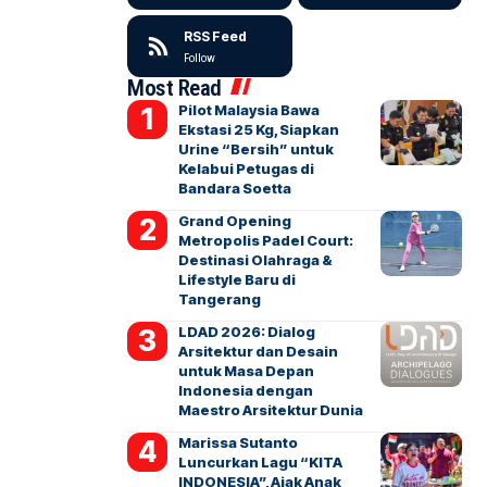
RSS Feed
Follow
Most Read
Pilot Malaysia Bawa
Ekstasi 25 Kg, Siapkan
Urine “Bersih” untuk
Kelabui Petugas di
Bandara Soetta
Grand Opening
Metropolis Padel Court:
Destinasi Olahraga &
Lifestyle Baru di
Tangerang
LDAD 2026: Dialog
Arsitektur dan Desain
untuk Masa Depan
Indonesia dengan
Maestro Arsitektur Dunia
Marissa Sutanto
Luncurkan Lagu “KITA
INDONESIA”, Ajak Anak