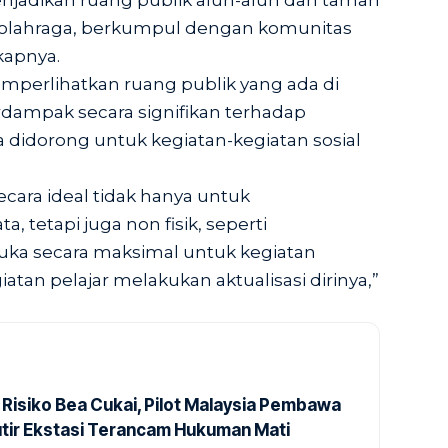
njadikan ruang publik alun-alun dan taman
a, olahraga, berkumpul dengan komunitas
kapnya.
memperlihatkan ruang publik yang ada di
dampak secara signifikan terhadap
 didorong untuk kegiatan-kegiatan sosial
ara ideal tidak hanya untuk
 tetapi juga non fisik, seperti
ka secara maksimal untuk kegiatan
tan pelajar melakukan aktualisasi dirinya,”
 Risiko Bea Cukai, Pilot Malaysia Pembawa
utir Ekstasi Terancam Hukuman Mati