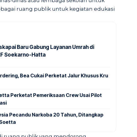
as-dinas atau lembaga sekolah untuk
agai ruang publik untuk kegiatan edukasi
kapai Baru Gabung Layanan Umrah di
2F Soekarno-Hatta
dering, Bea Cukai Perketat Jalur Khusus Kru
tta Perketat Pemeriksaan Crew Usai Pilot
asi
aysia Pecandu Narkoba 20 Tahun, Ditangkap
 Soetta
i ruang publik yang mendorong