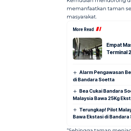
Kemudian mendorong din
memanfaatkan taman seb
masyarakat.
More Read
Empat Mas
Terminal 
Alarm Pengawasan Ber
di Bandara Soetta
Bea Cukai Bandara Soe
Malaysia Bawa 25Kg Ekst
Terungkap! Pilot Mal
Bawa Ekstasi di Bandara
“Sehingga taman menjad