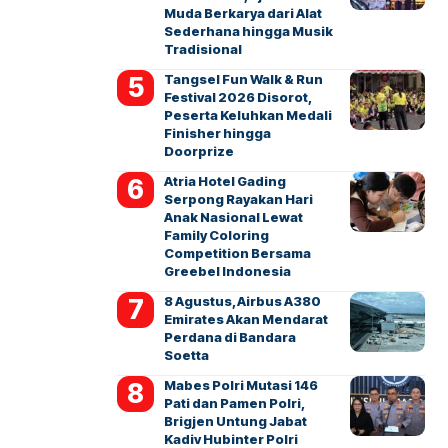
Muda Berkarya dari Alat
Sederhana hingga Musik
Tradisional
Tangsel Fun Walk & Run
Festival 2026 Disorot,
Peserta Keluhkan Medali
Finisher hingga
Doorprize
Atria Hotel Gading
Serpong Rayakan Hari
Anak Nasional Lewat
Family Coloring
Competition Bersama
Greebel Indonesia
8 Agustus, Airbus A380
Emirates Akan Mendarat
Perdana di Bandara
Soetta
Mabes Polri Mutasi 146
Pati dan Pamen Polri,
Brigjen Untung Jabat
Kadiv Hubinter Polri