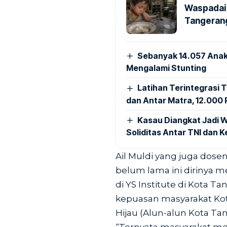
Waspadai 
Tangerang
Sebanyak 14.057 Anak
Mengalami Stunting
Latihan Terintegrasi T
dan Antar Matra, 12.000 P
Kasau Diangkat Jadi W
Soliditas Antar TNI dan 
Ail Muldi yang juga dose
belum lama ini dirinya 
di YS Institute di Kota T
kepuasan masyarakat Ko
Hijau (Alun-alun Kota Tan