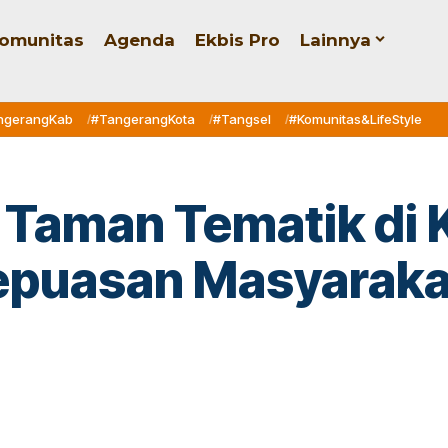
omunitas
Agenda
Ekbis Pro
Lainnya
ngerangKab
#TangerangKota
#Tangsel
#Komunitas&LifeStyle
e: Taman Tematik di
epuasan Masyaraka