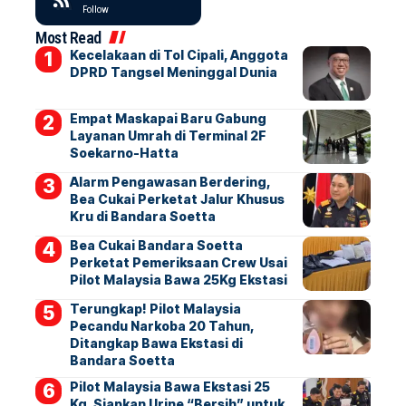
Follow
Most Read
Kecelakaan di Tol Cipali, Anggota
DPRD Tangsel Meninggal Dunia
Empat Maskapai Baru Gabung
Layanan Umrah di Terminal 2F
Soekarno-Hatta
Alarm Pengawasan Berdering,
Bea Cukai Perketat Jalur Khusus
Kru di Bandara Soetta
Bea Cukai Bandara Soetta
Perketat Pemeriksaan Crew Usai
Pilot Malaysia Bawa 25Kg Ekstasi
Terungkap! Pilot Malaysia
Pecandu Narkoba 20 Tahun,
Ditangkap Bawa Ekstasi di
Bandara Soetta
Pilot Malaysia Bawa Ekstasi 25
Kg, Siapkan Urine “Bersih” untuk