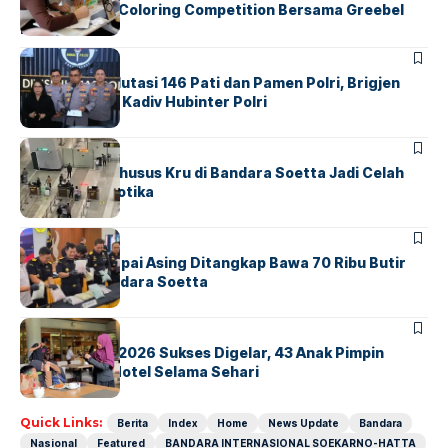
Lewat Family Coloring Competition Bersama Greebel
Indonesia
BERITA
Mabes Polri Mutasi 146 Pati dan Pamen Polri, Brigjen
Untung Jabat Kadiv Hubinter Polri
BANDARA
BERITA
Ketika Jalur Khusus Kru di Bandara Soetta Jadi Celah
Sindikat Narkotika
BANDARA
BERITA
Kopilot Maskapai Asing Ditangkap Bawa 70 Ribu Butir
Ekstasi di Bandara Soetta
BERITA
INDEX
GM For A Day 2026 Sukses Digelar, 43 Anak Pimpin
Operasional Hotel Selama Sehari
Quick Links:
Berita
Index
Home
News Update
Bandara
Nasional
Featured
BANDARA INTERNASIONAL SOEKARNO-HATTA