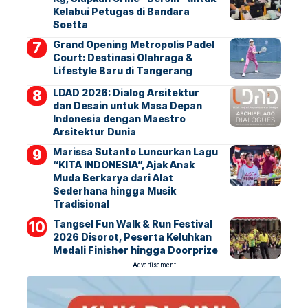
Kelabui Petugas di Bandara
Soetta
Grand Opening Metropolis Padel
Court: Destinasi Olahraga &
Lifestyle Baru di Tangerang
LDAD 2026: Dialog Arsitektur
dan Desain untuk Masa Depan
Indonesia dengan Maestro
Arsitektur Dunia
Marissa Sutanto Luncurkan Lagu
“KITA INDONESIA”, Ajak Anak
Muda Berkarya dari Alat
Sederhana hingga Musik
Tradisional
Tangsel Fun Walk & Run Festival
2026 Disorot, Peserta Keluhkan
Medali Finisher hingga Doorprize
- Advertisement -