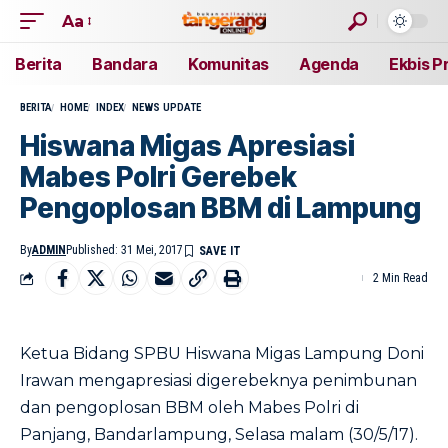
Aa
Berita
Bandara
Komunitas
Agenda
Ekbis P
BERITA
HOME
INDEX
NEWS UPDATE
Hiswana Migas Apresiasi
Mabes Polri Gerebek
Pengoplosan BBM di Lampung
By
ADMIN
Published: 31 Mei, 2017
2 Min Read
Ketua Bidang SPBU Hiswana Migas Lampung Doni
Irawan mengapresiasi digerebeknya penimbunan
dan pengoplosan BBM oleh Mabes Polri di
Panjang, Bandarlampung, Selasa malam (30/5/17).