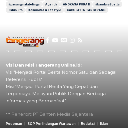
#pasangmatatelinga
Agenda
ANGKASA PURA II
#bandaraSoetta
Ekbis Pro
Komunitas & Lifestyle
KABUPATEN TANGERANG
Visi Dan Misi TangerangOnline.id:
Visi "Menjadi Portal Berita Nomor Satu dan Sebagai
Referensi Publik"
Misi "Menjadi Portal Berita Yang Cepat dan
Terpercaya. Melayani Publik Dengan Berbagai
informasi yang Bermanfaat"
Penerbit: PT Banten Media Sejahtera
Pedoman
SOP Perlindungan Wartawan
Redaksi
Iklan