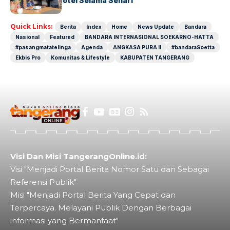
Operasional Hotel Selama Sehari
Quick Links:
Berita
Index
Home
News Update
Bandara
Nasional
Featured
BANDARA INTERNASIONAL SOEKARNO-HATTA
#pasangmatatelinga
Agenda
ANGKASA PURA II
#bandaraSoetta
Ekbis Pro
Komunitas & Lifestyle
KABUPATEN TANGERANG
Visi Dan Misi TangerangOnline.id:
Visi "Menjadi Portal Berita Nomor Satu dan Sebagai
Referensi Publik"
Misi "Menjadi Portal Berita Yang Cepat dan
Terpercaya. Melayani Publik Dengan Berbagai
informasi yang Bermanfaat"