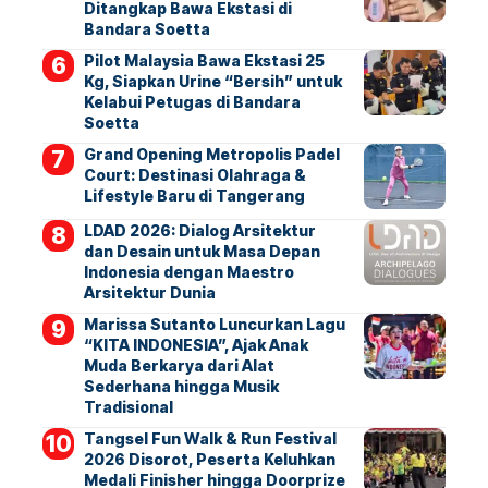
Ditangkap Bawa Ekstasi di
Bandara Soetta
Pilot Malaysia Bawa Ekstasi 25
Kg, Siapkan Urine “Bersih” untuk
Kelabui Petugas di Bandara
Soetta
Grand Opening Metropolis Padel
Court: Destinasi Olahraga &
Lifestyle Baru di Tangerang
LDAD 2026: Dialog Arsitektur
dan Desain untuk Masa Depan
Indonesia dengan Maestro
Arsitektur Dunia
Marissa Sutanto Luncurkan Lagu
“KITA INDONESIA”, Ajak Anak
Muda Berkarya dari Alat
Sederhana hingga Musik
Tradisional
Tangsel Fun Walk & Run Festival
2026 Disorot, Peserta Keluhkan
Medali Finisher hingga Doorprize