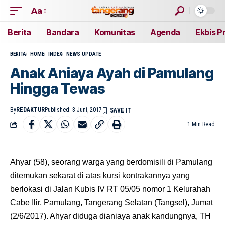
Aa
Berita
Bandara
Komunitas
Agenda
Ekbis P
BERITA
HOME
INDEX
NEWS UPDATE
Anak Aniaya Ayah di Pamulang
Hingga Tewas
By
REDAKTUR
Published: 3 Juni, 2017
1 Min Read
Ahyar (58), seorang warga yang berdomisili di Pamulang
ditemukan sekarat di atas kursi kontrakannya yang
berlokasi di Jalan Kubis IV RT 05/05 nomor 1 Kelurahah
Cabe Ilir, Pamulang, Tangerang Selatan (Tangsel), Jumat
(2/6/2017). Ahyar diduga dianiaya anak kandungnya, TH