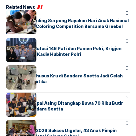
Related News
BERITA
INDEX
Atria Hotel Gading Serpong Rayakan Hari Anak Nasional
Lewat Family Coloring Competition Bersama Greebel
Indonesia
BERITA
Mabes Polri Mutasi 146 Pati dan Pamen Polri, Brigjen
Untung Jabat Kadiv Hubinter Polri
BANDARA
BERITA
Ketika Jalur Khusus Kru di Bandara Soetta Jadi Celah
Sindikat Narkotika
BANDARA
BERITA
Kopilot Maskapai Asing Ditangkap Bawa 70 Ribu Butir
Ekstasi di Bandara Soetta
BERITA
INDEX
GM For A Day 2026 Sukses Digelar, 43 Anak Pimpin