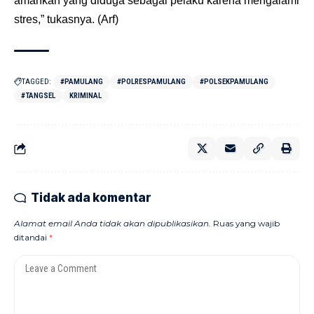
amankan yang diduga sebagai pelaku karena mengalami
stres,” tukasnya. (Arf)
TAGGED:
#PAMULANG
#POLRESPAMULANG
#POLSEKPAMULANG
#TANGSEL
KRIMINAL
Tidak ada komentar
Alamat email Anda tidak akan dipublikasikan.
Ruas yang wajib
ditandai
*