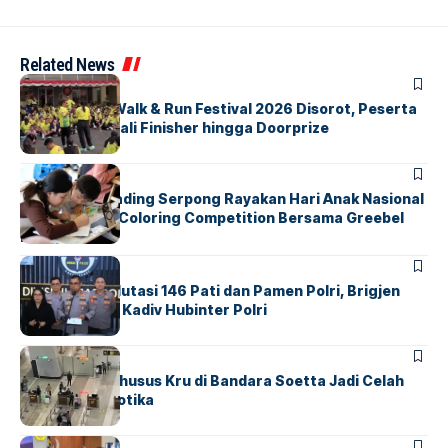
Related News
BERITA
INDEX
Tangsel Fun Walk & Run Festival 2026 Disorot, Peserta
Keluhkan Medali Finisher hingga Doorprize
BERITA
INDEX
Atria Hotel Gading Serpong Rayakan Hari Anak Nasional
Lewat Family Coloring Competition Bersama Greebel
Indonesia
BERITA
Mabes Polri Mutasi 146 Pati dan Pamen Polri, Brigjen
Untung Jabat Kadiv Hubinter Polri
BANDARA
BERITA
Ketika Jalur Khusus Kru di Bandara Soetta Jadi Celah
Sindikat Narkotika
BANDARA
BERITA