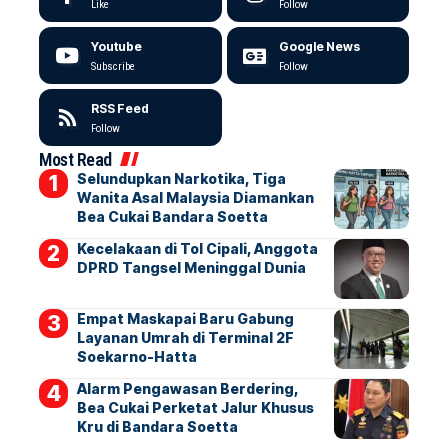
Like
Follow
Youtube
Google News
Subscribe
Follow
RSS Feed
Follow
Most Read
Selundupkan Narkotika, Tiga
Wanita Asal Malaysia Diamankan
Bea Cukai Bandara Soetta
Kecelakaan di Tol Cipali, Anggota
DPRD Tangsel Meninggal Dunia
Empat Maskapai Baru Gabung
Layanan Umrah di Terminal 2F
Soekarno-Hatta
Alarm Pengawasan Berdering,
Bea Cukai Perketat Jalur Khusus
Kru di Bandara Soetta