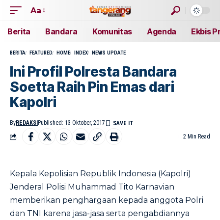
Aa
Berita
Bandara
Komunitas
Agenda
Ekbis P
BERITA
FEATURED
HOME
INDEX
NEWS UPDATE
Ini Profil Polresta Bandara
Soetta Raih Pin Emas dari
Kapolri
By
REDAKSI
Published: 13 Oktober, 2017
2 Min Read
Kepala Kepolisian Republik Indonesia (Kapolri)
Jenderal Polisi Muhammad Tito Karnavian
memberikan penghargaan kepada anggota Polri
dan TNI karena jasa-jasa serta pengabdiannya