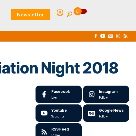
Newsletter
iation Night 2018
Facebook
Instagram
Like
Follow
Youtube
Google News
Subscribe
Follow
RSS Feed
Follow