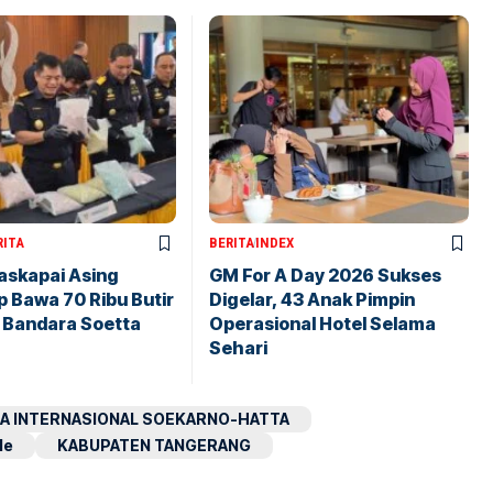
RITA
BERITA
INDEX
askapai Asing
GM For A Day 2026 Sukses
 Bawa 70 Ribu Butir
Digelar, 43 Anak Pimpin
i Bandara Soetta
Operasional Hotel Selama
Sehari
A INTERNASIONAL SOEKARNO-HATTA
le
KABUPATEN TANGERANG