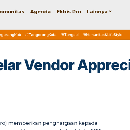
omunitas
Agenda
Ekbis Pro
Lainnya
ngerangKab
#TangerangKota
#Tangsel
#Komunitas&LifeStyle
elar Vendor Apprec
rsero) memberikan penghargaan kepada