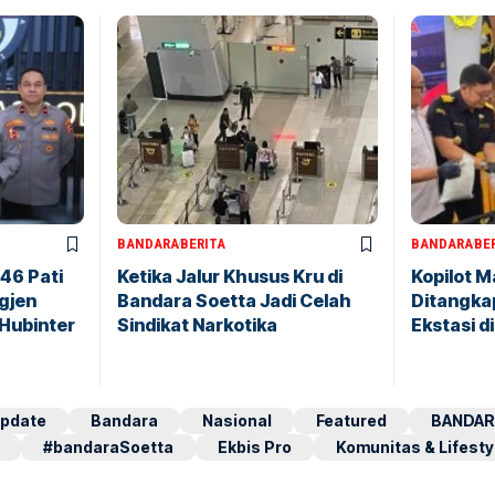
BANDARA
BERITA
BANDARA
BE
146 Pati
Ketika Jalur Khusus Kru di
Kopilot M
igjen
Bandara Soetta Jadi Celah
Ditangkap
 Hubinter
Sindikat Narkotika
Ekstasi d
pdate
Bandara
Nasional
Featured
BANDAR
#bandaraSoetta
Ekbis Pro
Komunitas & Lifesty