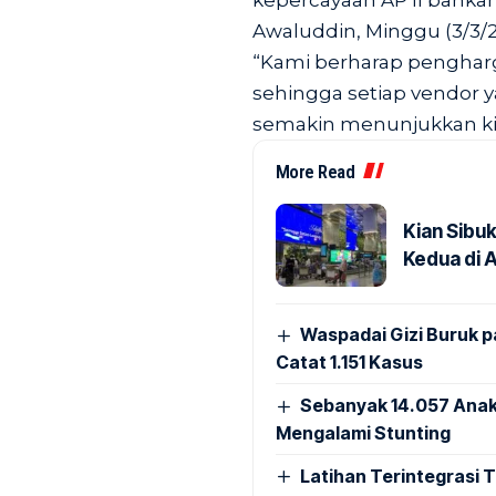
kepercayaan AP II bahka
Awaluddin, Minggu (3/3/2
“Kami berharap penghar
sehingga setiap vendor 
semakin menunjukkan kine
More Read
Kian Sibu
Kedua di 
Waspadai Gizi Buruk 
Catat 1.151 Kasus
Sebanyak 14.057 Anak
Mengalami Stunting
Latihan Terintegrasi T