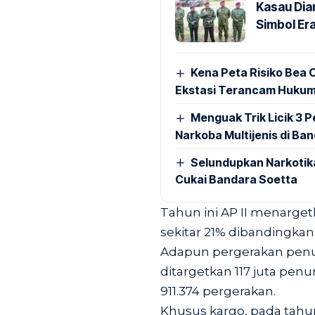
Kasau Dia
Simbol Era
Kena Peta Risiko Bea C
Ekstasi Terancam Hukum
Menguak Trik Licik 3
Narkoba Multijenis di Ba
Selundupkan Narkotik
Cukai Bandara Soetta
Tahun ini AP II menarget
sekitar 21% dibandingkan
Adapun pergerakan penum
ditargetkan 117 juta pe
911.374 pergerakan.
Khusus kargo, pada tahu