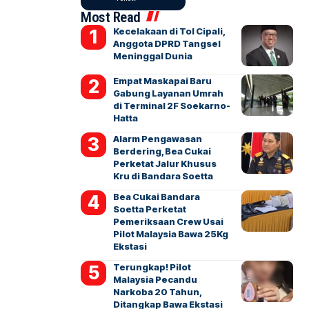
Most Read
Kecelakaan di Tol Cipali,
Anggota DPRD Tangsel
Meninggal Dunia
Empat Maskapai Baru
Gabung Layanan Umrah
di Terminal 2F Soekarno-
Hatta
Alarm Pengawasan
Berdering, Bea Cukai
Perketat Jalur Khusus
Kru di Bandara Soetta
Bea Cukai Bandara
Soetta Perketat
Pemeriksaan Crew Usai
Pilot Malaysia Bawa 25Kg
Ekstasi
Terungkap! Pilot
Malaysia Pecandu
Narkoba 20 Tahun,
Ditangkap Bawa Ekstasi