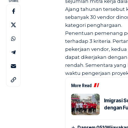
sejumlah mitra kerja dal
SHARE
Ajang tahunan tersebut ka
sebanyak 30 vendor din
kategori penghargaan.
Penentuan pemenang pe
terhadap 3 kriteria. Perta
pekerjaan vendor, kedua 
dapat dikerjakan dengan
rendah. Sementara yang k
waktu pengerjaan proyek
More Read
Imigrasi 
dengan Fu
Danrem 051/Wijayakar