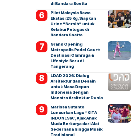
di Bandara Soetta
Pilot Malaysia Bawa
Ekstasi 25 Kg, Siapkan
Urine “Bersih” untuk
Kelabui Petugas di
Bandara Soetta
Grand Opening
Metropolis Padel Court:
Destinasi Olahraga &
Lifestyle Baru di
Tangerang
LDAD 2026: Dialog
Arsitektur dan Desain
untuk Masa Depan
Indonesia dengan
Maestro Arsitektur Dunia
Marissa Sutanto
Luncurkan Lagu “KITA
INDONESIA”, Ajak Anak
Muda Berkarya dari Alat
Sederhana hingga Musik
Tradisional