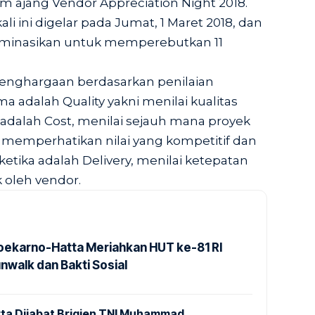
am ajang Vendor Appreciation Night 2018.
li ini digelar pada Jumat, 1 Maret 2018, dan
ominasikan untuk memperebutkan 11
nghargaan berdasarkan penilaian
ma adalah Quality yakni menilai kualitas
adalah Cost, menilai sejauh mana proyek
 memperhatikan nilai yang kompetitif dan
etika adalah Delivery, menilai ketepatan
 oleh vendor.
Soekarno-Hatta Meriahkan HUT ke-81 RI
nwalk dan Bakti Sosial
ta Dijabat Brigjen TNI Muhammad