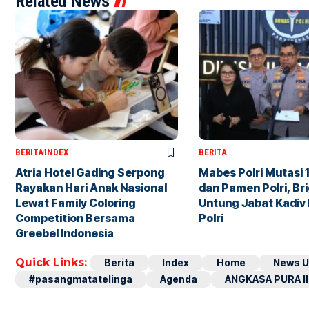
Related News
BERITA
INDEX
BERITA
Atria Hotel Gading Serpong
Mabes Polri Mutasi 
Rayakan Hari Anak Nasional
dan Pamen Polri, Br
Lewat Family Coloring
Untung Jabat Kadiv
Competition Bersama
Polri
Greebel Indonesia
Quick Links:
Berita
Index
Home
News U
#pasangmatatelinga
Agenda
ANGKASA PURA II