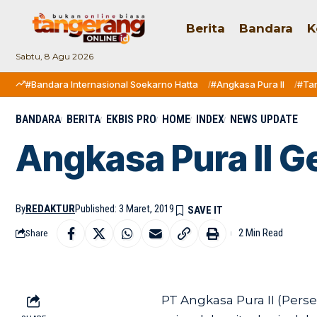
Berita
Bandara
K
Sabtu, 8 Agu 2026
#Bandara Internasional Soekarno Hatta
#Angkasa Pura II
#Ta
BANDARA
BERITA
EKBIS PRO
HOME
INDEX
NEWS UPDATE
Angkasa Pura II G
By
REDAKTUR
Published: 3 Maret, 2019
2 Min Read
Share
PT Angkasa Pura II (Pe